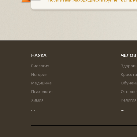
НАУКА
ЧЕЛОВ
Биология
Здоров
История
Красота
Медицина
Обучен
Психология
Отноше
Химия
Религия
...
...