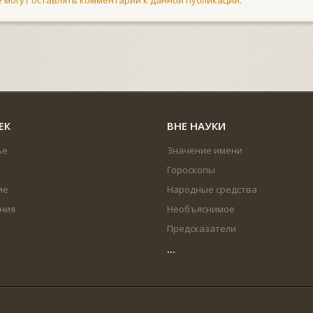
ЕК
ВНЕ НАУКИ
ье
Значение имени
Гороскопы
ие
Народные средства
ния
Необъяснимое
Предсказатели
...