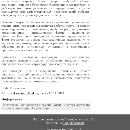
В западных странах более распространённый субъект
экономики - фирма; в Российской Федерации, в соответствии с
действующим законодательством,- предприятие, которое
понимается как самостоятельный хозяйствующий субъект,
обладающий статусом юридического лица.
Основной формой собственности в современных условиях как
предприятия, так и фирмы является собственность на основе
акционирования, соответственно, наиболее распространённая
организационно - экономическая форма - акционерное
общество. Рыночное поведение современных предприятий и
фирм строится на основе трансакционных издержек, т. е.
затрат на подготовку, заключение и реализацию сделок; таким
образом, роль контрактных отношений в современном
производстве всё более возрастает.
Субъектами экономики выступают и домохозяйства,
играющие активную роль в потреблении товаров и услуг,
определяя тем самым структуру производства и рынка.
Всё большую роль в современной экономике играют
индивиды. Высокий уровень образования, профессионализм и
квалификация, по мнению многих экономистов, становятся
главным фактором экономического роста.
Э. Ф. Миженская.
Автор -
Aleksandr Minkov
, дата - 10.11.2011
Информация
Посетители, находящиеся в группе
Гости
, не могут оставлять
комментарии к данной публикации.
Вы просматриваете мобильную версию сайта.
Перейти на
полную версию
© Murzim.Ru 2009-2015.