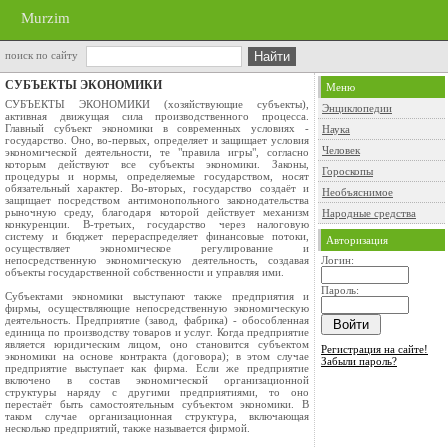
Murzim
поиск по сайту
СУБЪЕКТЫ ЭКОНОМИКИ
Меню
СУБЪЕКТЫ ЭКОНОМИКИ (хозяйствующие субъекты),
Энциклопедии
активная движущая сила производственного процесса.
Главный субъект экономики в современных условиях -
Наука
государство. Оно, во-первых, определяет и защищает условия
Человек
экономической деятельности, те "правила игры", согласно
которым действуют все субъекты экономики. Законы,
Гороскопы
процедуры и нормы, определяемые государством, носят
обязательный характер. Во-вторых, государство создаёт и
Необъяснимое
защищает посредством антимонопольного законодательства
рыночную среду, благодаря которой действует механизм
Народные средства
конкуренции. В-третьих, государство через налоговую
систему и бюджет перераспределяет финансовые потоки,
Авторизация
осуществляет экономическое регулирование и
непосредственную экономическую деятельность, создавая
Логин:
объекты государственной собственности и управляя ими.
Пароль:
Субъектами экономики выступают также предприятия и
фирмы, осуществляющие непосредственную экономическую
деятельность. Предприятие (завод, фабрика) - обособленная
единица по производству товаров и услуг. Когда предприятие
является юридическим лицом, оно становится субъектом
Регистрация на сайте!
экономики на основе контракта (договора); в этом случае
Забыли пароль?
предприятие выступает как фирма. Если же предприятие
включено в состав экономической организационной
структуры наряду с другими предприятиями, то оно
перестаёт быть самостоятельным субъектом экономики. В
таком случае организационная структура, включающая
несколько предприятий, также называется фирмой.