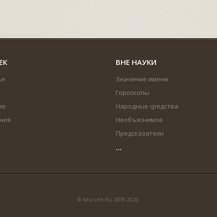
ЕК
ВНЕ НАУКИ
ье
Значение имени
Гороскопы
ие
Народные средства
ния
Необъяснимое
Предсказатели
...
© Murzim.Ru 2009-2020.