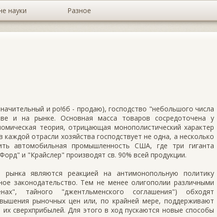
не науки
Разное
значительный и ро!6б - продаю), господство "небольшого числа
тве и на рынке. Основная масса товаров сосредоточена у
ономическая теория, отрицающая монополистический характер
в каждой отрасли хозяйства господствует не одна, а несколько
ить автомобильная промышленность США, где три гиганта
орд" и "Крайслер" производят св. 90% всей продукции.
о рынка являются реакцией на антимонопольную политику
ьное законодательство. Тем не менее олигополии различными
нах", тайного "джентльменского соглашения") обходят
вышения рыночных цен или, по крайней мере, поддерживают
 их сверхприбылей. Для этого в ход пускаются новые способы