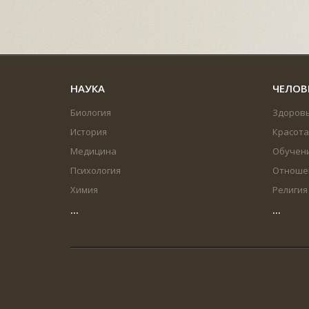
НАУКА
ЧЕЛОВ
Биология
Здоров
История
Красота
Медицина
Обучен
Психология
Отноше
Химия
Религия
...
...