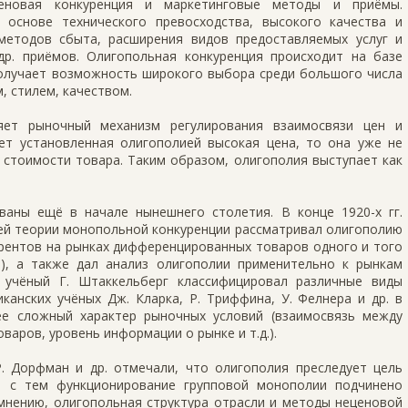
еновая конкуренция и маркетинговые методы и приёмы.
 основе технического превосходства, высокого качества и
методов сбыта, расширения видов предоставляемых услуг и
др. приёмов. Олигопольная конкуренция происходит на базе
получает возможность широкого выбора среди большого числа
 стилем, качеством.
яет рыночный механизм регулирования взаимосвязи цен и
ует установленная олигополией высокая цена, то она уже не
стоимости товара. Таким образом, олигополия выступает как
аны ещё в начале нынешнего столетия. В конце 1920-х гг.
оей теории монопольной конкуренции рассматривал олигополию
рентов на рынках дифференцированных товаров одного и того
в), а также дал анализ олигополии применительно к рынкам
й учёный Г. Штаккельберг классифицировал различные виды
канских учёных Дж. Кларка, Р. Триффина, У. Фелнера и др. в
ее сложный характер рыночных условий (взаимосвязь между
варов, уровень информации о рынке и т.д.).
Р. Дорфман и др. отмечали, что олигополия преследует цель
е с тем функционирование групповой монополии подчинено
 мнению, олигопольная структура отрасли и методы неценовой