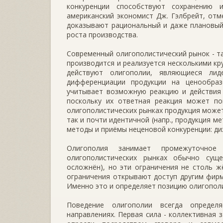
конкуренции способствуют сохранению 
американский экономист Дж. Гэлбрейт, отм
доказывают рациональный и даже плановый
роста производства.
Современный олигополистический рынок - т
производится и реализуется несколькими к
действуют олигополии, являющиеся лид
дифференциации продукции на ценообра
учитывает возможную реакцию и действия 
поскольку их ответная реакция может п
олигополистических рынках продукция может
так и почти идентичной (напр., продукция 
методы и приёмы неценовой конкуренции: диз
Олигополия занимает промежуточно
олигополистических рынках обычно сущ
осложнён), но эти ограничения не столь 
ограничения открывают доступ другим фирм
Именно это и определяет позицию олигополи
Поведение олигополии всегда определ
направлениях. Первая сила - коллективная