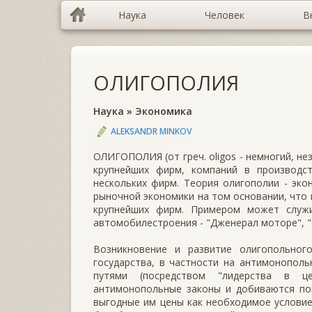
Наука
Человек
В
ОЛИГОПОЛИЯ
Наука
»
Экономика
ALEKSANDR MINKOV
ОЛИГОПОЛИЯ (от греч. oligos - немногий, не
крупнейших фирм, компаний в производс
нескольких фирм. Теория олигополии - эк
рыночной экономики на том основании, что 
крупнейших фирм. Примером может служ
автомобилестроения - "Дженерал моторе", "Ф
Возникновение и развитие олигопольног
государства, в частности на антимонопол
путями (посредством "лидерства в це
антимонопольные законы и добиваются по
выгодные им цены как необходимое условие