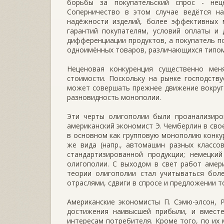
борьбы за покупательский спрос - нец
Соперничество в этом случае ведётся на
надёжности изделий, более эффективных 
гарантий покупателям, условий оплаты и 
дифференциации продуктов, а покупатель 
одноимённых товаров, различающихся типом,
Неценовая конкуренция существенно мен
стоимости. Поскольку на рынке господств
может совершать прежнее движение вокруг 
разновидность монополии.
Эти черты олигополии были проанализиров
американский экономист Э. Чемберлин в св
в основном как групповую монополию конку
же вида (напр., автомашин разных классо
стандартизированной продукции; немецки
олигополии. С выходом в свет работ амери
теории олигополии стал учитываться бол
отраслями, сдвиги в спросе и предложении то
Американские экономисты П. Сэмю-элсон, 
достижения наивысшей прибыли, и вмест
интересам потребителя. Кроме того, по их