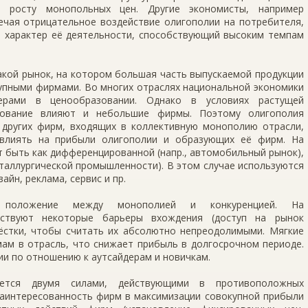
и росту монопольных цен. Другие экономисты, например
ечая отрицательное воздействие олигополии на потребителя,
 характер её деятельности, способствующий высоким темпам
акой рынок, на котором большая часть выпускаемой продукции
рупными фирмами. Во многих отраслях национальной экономики
ерами в ценообразовании. Однако в условиях растущей
зование влияют и небольшие фирмы. Поэтому олигополия
других фирм, входящих в коллективную монополию отрасли,
овлиять на прибыли олигополии и образующих её фирм. На
 быть как дифференцированной (напр., автомобильный рынок),
металлургической промышленности). В этом случае используются
айн, реклама, сервис и пр.
е положение между монополией и конкуренцией. На
ествуют некоторые барьеры вхождения (доступ на рынок
жёстки, чтобы считать их абсолютно непреодолимыми. Мягкие
ам в отрасль, что снижает прибыль в долгосрочном периоде.
и по отношению к аутсайдерам и новичкам.
яется двумя силами, действующими в противоположных
 заинтересованность фирм в максимизации совокупной прибыли