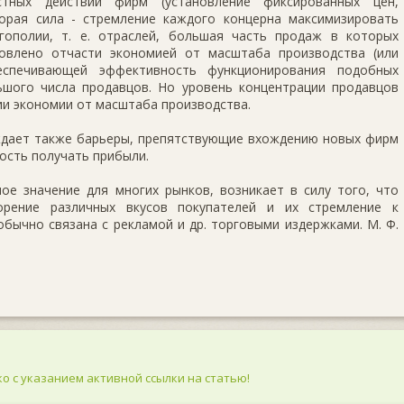
тных действий фирм (установление фиксированных цен,
орая сила - стремление каждого концерна максимизировать
гополии, т. е. отраслей, большая часть продаж в которых
овлено отчасти экономией от масштаба производства (или
спечивающей эффективность функционирования подобных
ьшого числа продавцов. Но уровень концентрации продавцов
ии экономии от масштаба производства.
дает также барьеры, препятствующие вхождению новых фирм
ость получать прибыли.
е значение для многих рынков, возникает в силу того, что
орение различных вкусов покупателей и их стремление к
бычно связана с рекламой и др. торговыми издержками. М. Ф.
о с указанием активной ссылки на статью!