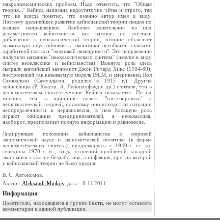
макроэкономических проблем. Надо отметить, что "Общая
теория..." Кейнса написана недостаточно чётко и строго, так
что не всегда понятно, что именно автор имел в виду.
Поэтому дальнейшее развитие кейнсианской теории пошло по
разным направлениям. Наиболее влиятельное из них
рассматривало кейнсианство как важное, но всё-таки
добавление к неоклассической теории, которое объясняет
возможную неустойчивость экономики негибкими ставками
заработной платы и "ловушкой ликвидности". Это направление
получило название "неоклассического синтеза" (имелся в виду
синтез неоклассики и кейнсианства). Важную роль здесь
сыграли английский экономист Джон Ричард Хикс (1904-89),
построивший так называемую модель ISLM, и американец Пол
Сэмюэлсон (Самуэльсон, родился в 1915 г.). Другие
кейнсианцы (Р. Клауэр, А. Лейонхуфвуд и др.) считали, что в
неоклассическом синтезе учение Кейнса искажается. По их
мнению, его в принципе нельзя "синтезировать" с
неоклассической теорией, поскольку оно исходит из ситуации
неопределённости и неравновесия, в нём большую роль
играют ожидания предпринимателей, а неоклассика,
наоборот, предполагает полную информацию и равновесие.
Лидирующее положение кейнсианства в мировой
экономической науке и экономической политике (в форме
неоклассического синтеза) продолжалось с 1940-х гг. до
середины 1970-х гг., когда основной проблемой западной
экономики стала не безработица, а инфляция, против которой
у кейнсианской теории не было орудия.
В. С. Автономов.
Автор -
Aleksandr Minkov
, дата - 8.11.2011
Информация
Посетители, находящиеся в группе
Гости
, не могут оставлять
комментарии к данной публикации.