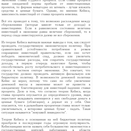
экономике ставка ссудного процента. Если ставка процента
выше ожидаемой нормы прибыли от инвестиционных
проектов, то фирмам невыгодно их затевать - лучше вложить
средства в ценные бумаги. Однако, по мнению Кейнса,
зависимость инвестиций от ставки процента невелика.
Всё это приводит к тому, что возможно расхождение между
сбережениями (которые зависят только от дохода) и
инвестициями. Если в равновесном состоянии величина
инвестиций в экономике равна величине сбережений, то в
период спада инвестируются далеко не все сбережения.
Из теории Кейнса вытекали важные выводы о том, как следует
проводить государственную экономическую политику. При
сравнительной устойчивости потребления и резком
сокращении инвестиций правительство, если оно хочет
победить экономический спад, должно или увеличить
государственные расходы, или сократить государственные
доходы, в первую очередь налоговое бремя, чтобы
способствовать росту потребительского и инвестиционного
спроса в частном секторе экономики. Это означает, что
государство должно проводить активную фискальную или
бюджетную политику. В возможности денежной политики
Кейнс не верил, потому что само по себе увеличение
денежной массы в экономике может не привести к
ожидаемому благотворному для инвестиций падению ставки
процента. Дело в том, что согласно теории Кейнса, когда
ставка процента опускается до определённого уровня, люди
перестают вкладывать имеющиеся у них свободные деньги в
ценные бумаги (облигации), а держат их у себя. Они
опасаются, что в дальнейшем процентная ставка может только
увеличиваться, а котировки ценных бумаг - падать. Такая
ситуация называется "ловушкой ликвидности".
Теория Кейнса и основанная на ней бюджетная политика
приобрели в последующие годы огромную популярность.
Кейнсианцами могли назвать себя большинство экономистов и
государственных деятелей, работающих в области