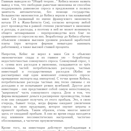
Главным выводом из "Общей теории..." Кейнса можно назвать
вывод о том, что свободная рыночная экономика не способна
поддерживать равновесие спроса и предложения и полную
занятость автоматически, без помощи государства.
Большинство экономистов до Кейнса верили в так называемый
закон Сея (названный по имени французского экономиста
начала 19 в. Жана-Батиста Сея), согласно которому любой
рост производства в равной степени увеличивает в экономике
и доходы, и расходы, а поэтому в ней не может возникнуть
общего затоваривания - перепроизводства всех благ по
сравнению со спросом на них. Безработицу до Кейнса обычно
объясняли слишком высоким уровнем реальной заработной
платы (при котором фирмам невыгодно нанимать
работников), а также высокой ставкой процента.
Напротив, Кейнс не верил в закон Сея и объяснял
экономические спады и их главное зло - безработицу
недостаточностью совокупного спроса. Совокупный спрос, т.
е. сумма всех расходов в экономике, складывается из трёх
основных частей: потребительских расходов, частных
инвестиций и государственных расходов (Кейнс не
рассматривал ещё один компонент совокупного спроса:
превышение экспорта над импортом). С точки зрения Кейнса,
потребительские расходы частных лиц тесно связаны с их
доходами и не испытывают резких колебаний. Другое дело
инвестиции - они представляют собой самую непостоянную,
"капризную" часть совокупного спроса. Дело в том, что
фирмы вкладывают деньги в расширение производства, только
если они ожидают получить от этого прибыль. Это, в свою
очередь, бывает тогда, когда фирмы ожидают увеличения
спроса на свою продукцию, которое окупит затраты и
принесёт прибыль. Таким образом, очень многое зависит
здесь от ожиданий прибыли. А они во время спада находятся
под влиянием пессимистических настроений, частично
обоснованных, а частично преувеличенных.
Кроме того, на инвестиции действует преобладающая в