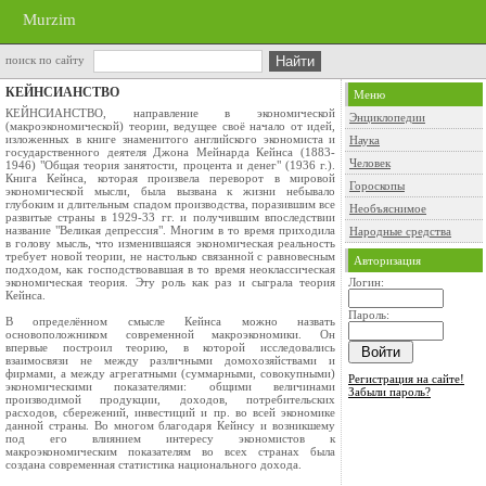
Murzim
поиск по сайту
КЕЙНСИАНСТВО
Меню
КЕЙНСИАНСТВО, направление в экономической
Энциклопедии
(макроэкономической) теории, ведущее своё начало от идей,
изложенных в книге знаменитого английского экономиста и
Наука
государственного деятеля Джона Мейнарда Кейнса (1883-
Человек
1946) "Общая теория занятости, процента и денег" (1936 г.).
Книга Кейнса, которая произвела переворот в мировой
Гороскопы
экономической мысли, была вызвана к жизни небывало
глубоким и длительным спадом производства, поразившим все
Необъяснимое
развитые страны в 1929-33 гг. и получившим впоследствии
название "Великая депрессия". Многим в то время приходила
Народные средства
в голову мысль, что изменившаяся экономическая реальность
требует новой теории, не настолько связанной с равновесным
Авторизация
подходом, как господствовавшая в то время неоклассическая
экономическая теория. Эту роль как раз и сыграла теория
Логин:
Кейнса.
Пароль:
В определённом смысле Кейнса можно назвать
основоположником современной макроэкономики. Он
впервые построил теорию, в которой исследовались
взаимосвязи не между различными домохозяйствами и
фирмами, а между агрегатными (суммарными, совокупными)
Регистрация на сайте!
экономическими показателями: общими величинами
Забыли пароль?
производимой продукции, доходов, потребительских
расходов, сбережений, инвестиций и пр. во всей экономике
данной страны. Во многом благодаря Кейнсу и возникшему
под его влиянием интересу экономистов к
макроэкономическим показателям во всех странах была
создана современная статистика национального дохода.