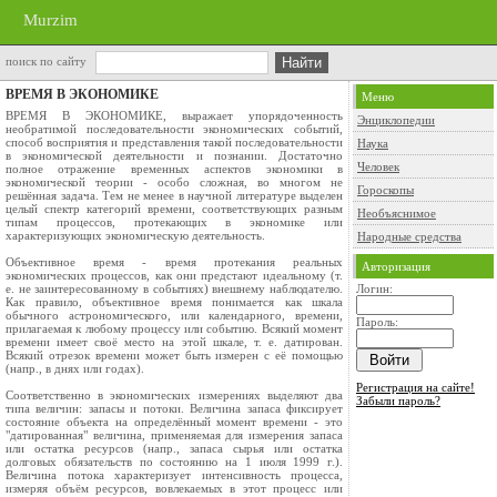
Murzim
поиск по сайту
ВРЕМЯ В ЭКОНОМИКЕ
Меню
ВРЕМЯ В ЭКОНОМИКЕ, выражает упорядоченность
Энциклопедии
необратимой последовательности экономических событий,
способ восприятия и представления такой последовательности
Наука
в экономической деятельности и познании. Достаточно
Человек
полное отражение временных аспектов экономики в
экономической теории - особо сложная, во многом не
Гороскопы
решённая задача. Тем не менее в научной литературе выделен
целый спектр категорий времени, соответствующих разным
Необъяснимое
типам процессов, протекающих в экономике или
характеризующих экономическую деятельность.
Народные средства
Объективное время - время протекания реальных
Авторизация
экономических процессов, как они предстают идеальному (т.
е. не заинтересованному в событиях) внешнему наблюдателю.
Логин:
Как правило, объективное время понимается как шкала
обычного астрономического, или календарного, времени,
Пароль:
прилагаемая к любому процессу или событию. Всякий момент
времени имеет своё место на этой шкале, т. е. датирован.
Всякий отрезок времени может быть измерен с её помощью
(напр., в днях или годах).
Регистрация на сайте!
Соответственно в экономических измерениях выделяют два
Забыли пароль?
типа величин: запасы и потоки. Величина запаса фиксирует
состояние объекта на определённый момент времени - это
"датированная" величина, применяемая для измерения запаса
или остатка ресурсов (напр., запаса сырья или остатка
долговых обязательств по состоянию на 1 июля 1999 г.).
Величина потока характеризует интенсивность процесса,
измеряя объём ресурсов, вовлекаемых в этот процесс или