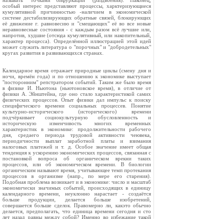
называть "точками бифуркации" (раздвоения). Наконец,
особый интерес представляют процессы, харктеризующиеся
кумулятивной причинностью -наличием в экономической
системе дестабилизирующих обратные связей, блокирующих
её движение г. равновесию и "смещающих" её во все новые
неравновесные состояния - с каждым разом всё лучшие или,
напротив, худшие (отсюда кумулятивный, или накопительный,
характер процесса). Определённой иллюстрацией этой идей
может служить литература о "порочных" и "добродетельных"
кругах развития в развивающихся странах.
Календарное время отражает природные циклы (смену дня и
ночи, времён года) и по отношению к экономике выступает
"посторонним" репстратором событий. Таким же было время
в физике И. Ньютона (ньютоновское время), в отличие от
физики А. Эйнштейна, где оно стало характеристикой самих
физических процессов. Опыт физики дал импульс к поиску
специфического времени социальных процессев. Понятие
культурно-исторического (исторического) времени
подчёркивает социокультурную обусловленность и
историческую изменчивость многих временных
характеристик в экономике: продолжительности рабочего
дня, средаего периода трудовой активности чеювека,
периодичности выплат заработной платы и взимания
налоговых платежей и т. д. Особое значение имеет общая
тенденция к ускорению экономических процессов, связанная с
постановкой вопроса об органическом врекни таких
процессов, или об экономическом времени. В биологии
органическим называют время, учитывающее темп протекания
процессов в организме (напр., по мере его старения).
Подобная проблема возникает и в экономике: число и масштаб
экономически значимых событий, происходящих в единицу
календарного времени, неуклонно нарастает - создаётся
больше продукции, делается больше изобретений,
совершается больше сделок. Правомерно ли, какэто обычно
делается, предполагать, что единица времени сегодня и сто
лет назад равны между собой? Именно во избежание такой