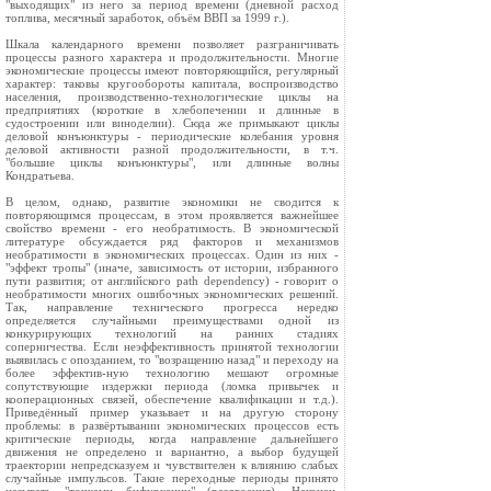
"выходящих" из него за период времени (дневной расход
топлива, месячный заработок, объём ВВП за 1999 г.).
Шкала календарного времени позволяет разграничивать
процессы разного характера и продолжительности. Многие
экономические процессы имеют повторяющийся, регулярный
характер: таковы кругообороты капитала, воспроизводство
населения, производственно-технологические циклы на
предприятиях (короткие в хлебопечении и длинные в
судостроении или виноделии). Сюда же примыкают циклы
деловой конъюнктуры - периодические колебания уровня
деловой активности разной продолжительности, в т.ч.
"большие циклы конъюнктуры", или длинные волны
Кондратьева.
В целом, однако, развитие экономики не сводится к
повторяющимся процессам, в этом проявляется важнейшее
свойство времени - его необратимость. В экономической
литературе обсуждается ряд факторов и механизмов
необратимости в экономических процессах. Один из них -
"эффект тропы" (иначе, зависимость от истории, избранного
пути развития; от английского path dependency) - говорит о
необратимости многих ошибочных экономических решений.
Так, направление технического прогресса нередко
определяется случайными преимуществами одной из
конкурирующих технологий на ранних стадиях
соперничества. Если неэффективность принятой технологии
выявилась с опозданием, то "возращению назад" и переходу на
более эффектив-ную технологию мешают огромные
сопутствующие издержки периода (ломка привычек и
кооперационных связей, обеспечение квалификации и т.д.).
Приведённый пример указьвает и на другую сторону
проблемы: в развёртывании экономических процессов есть
критические периоды, когда направление дальнейшего
движения нe определено и вариантно, а выбор будущей
траектории непредсказуем и чувствителен к влиянию слабых
случайные импульсов. Такие переходные периоды принято