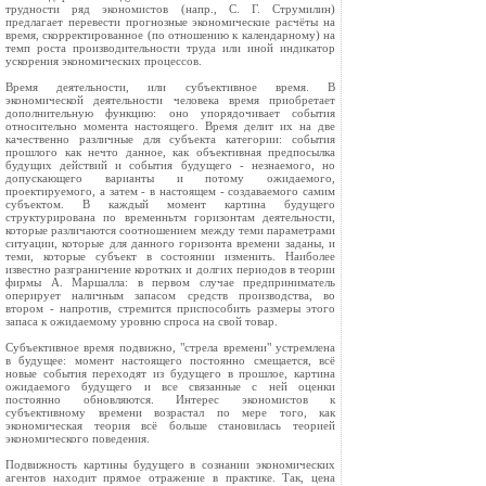
трудности ряд экономистов (напр., С. Г. Струмилин)
предлагает перевести прогнозные экономические расчёты на
время, скорректированное (по отношению к календарному) на
темп роста производительности труда или иной индикатор
ускорения экономических процессов.
Время деятельности, или субъективное время. В
экономической деятельности человека время приобретает
дополнительную функцию: оно упорядочивает события
относительно момента настоящего. Время делит их на две
качественно различные для субъекта категории: события
прошлого как нечто данное, как объективная предпосылка
будущих действий и события будущего - незнаемого, но
допускающего варианты и потому ожидаемого,
проектируемого, а затем - в настоящем - создаваемого самим
субъектом. В каждый момент картина будущего
структурирована по временньтм горизонтам деятельности,
которые различаются соотношением между теми параметрами
ситуации, которые для данного горизонта времени заданы, и
теми, которые субъект в состоянии изменить. Наиболее
известно разграничение коротких и долгих периодов в теории
фирмы А. Маршалла: в первом случае предприниматель
оперирует наличным запасом средств производства, во
втором - напротив, стремится приспособить размеры этого
запаса к ожидаемому уровню спроса на свой товар.
Субъективное время подвижно, "стрела времени" устремлена
в будущее: момент настоящего постоянно смещается, всё
новые события переходят из будущего в прошлое, картина
ожидаемого будущего и все связанные с ней оценки
постоянно обновляются. Интерес экономистов к
субъективному времени возрастал по мере того, как
экономическая теория всё больше становилась теорией
экономического поведения.
Подвижность картины будущего в сознании экономических
агентов находит прямое отражение в практике. Так, цена