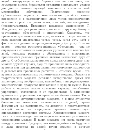
акций, котирующихся на бирже,- это не что иное, как
суммарная оценка биржевыми игроками ожидаемого уровня
доходности соответствующей компании в контексте всей
меняющейся обстановки. Практическое значение
субъективных оценок в экономических расчётах нашло
выражение и в разграничении двух типов экономических
величин: ex post, или фактических, и ex ante, или ожидаемых
(предполагаемых). Введённое шведским экономистом Г.
Мюрдалем, это разграничение прояснило старую проблему о
соотношении сбережений и инвестиций. Оказалось, что
привычная для экономистов предпосылка о тождественности
этих величин справедлива только тогда, когда речь идёт о
фактических данных за прошедший период (ex post). В то же
время - вопреки распространённому убеждению - она не
оправдана в отношении ожидаемых уровней этих величин (ex
ante), поскольку решения о сбережениях и инвестициях
принимаются разными группами агентов независимо друг от
друга. С субъективным временем приходится иметь дело и во
многих других случаях, будь то при оценке цены свободного
времени или при дисконтировании экономических параметров
в деловых или прогнозных расчётах. Л отческое время - это
время в формализованных экономических моделях. Отразить в
теоретических моделях реальное историческое время как
характеристику необратимых, нелинейных и непредсказуемых
экономических процессов невозможно и вряд ли нужно. Но в
работе с моделью важно сознавать характер неизбежных
упрощений, заложенных в её предпосылки. В отношении
времени эти упрощения, как правило, особенно сильны. Так, в
равновесных детерминистских моделях, а к ним относится
большинство известных экономических моделей, время
фигурирует как размерность, по аналогии с пространством:
каждой точке на координате времени соответствует
определённое состояние системы. Характеристики каждого
такого состояния однозначно заданы начальными условиями и
уравнениями модели. В таких моделях нет места различию
между прошлым и будущим, нет неопределённости будущего
и даже переход из одной точки времени в другую