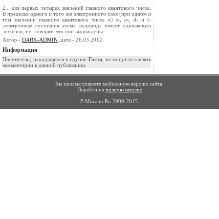
2... для первых четырех значений главного квантового числа.
В пределах одного и того же электронного слоя (при одном и
том значении главного квантового числа n) s-, p-, d- и f-
электронные состояния атома водорода имеют одинаковую
энергию, т.е. говорят, что они вырождены.
Автор -
DARK-ADMIN
, дата - 26.03.2012
Информация
Посетители, находящиеся в группе
Гости
, не могут оставлять
комментарии к данной публикации.
Вы просматриваете мобильную версию сайта.
Перейти на
полную версию
© Murzim.Ru 2009-2015.