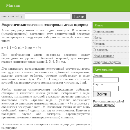
Murzim
поиск по сайту
Энергетические состояния электрона в атоме водорода
Меню
Атом водорода имеет только один электрон. В основном
Энциклопедии
(невозбуждённом) состоянии этот единственный электрон
характеризуется следующим набором из четырёх квантовых
Наука
чисел:
Человек
n = 1; l = 0; ml = 0; ms = + ½.
Гороскопы
При возбуждении атома водорода электрон может
Необъяснимое
переходить на уровни с большей энергией, для которых
главное квантовое число равно 2, 3, 4, 5 и т.д.
Народные средства
Для наглядного представления электронной структуры атома
Авторизация
или другими словами заселенности орбиталей электронами,
каждую атомную орбиталь условно изображают в виде
Логин:
квантовой ячейки (см. Рис 2.1.) энергетическое состояние
которой характеризуется тремя квантовыми числами n, l, ml.
Пароль:
Ячейка является символическим изображением орбитали.
Электрон в квантовой ячейке условно изображают в виде
стрелки, направление которой указывает значение спинового
квантового числа. Стрелкой вида ↑ условно обозначают
Регистрация на сайте!
электрон со спиновым квантовым числом ms = + ½, а стрелка ↓
Забыли пароль?
обозначает электрон c ms= - ½. Квантовая ячейка может быть
свободной, занятой одним или двумя электронами. Причем в
последнем случае оба электрона характеризуются
противоположными (антипараллельными) спинами.
Возможные состояния электрона в атоме водорода приведены
на рисунке