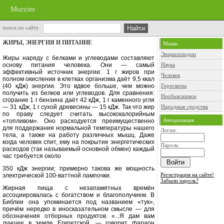
Murzim
поиск по сайту
ЖИРЫ, ЭНЕРГИЯ И ПИТАНИЕ
Меню
Энциклопедии
Жиры наряду с белками и углеводами составляют
основу питания человека. Они — самый
Наука
эффективный источ­ник энергии: 1 г жиров при
Человек
полном окислении в клетках организма даёт 9,5 ккал
(40 кДж) энергии. Это вдвое больше, чем можно
Гороскопы
получить из бел­ков или углеводов. Для сравнения:
Необъяснимое
сгорание 1 г бензина даёт 42 кДж, 1 г каменного угля
— 31 кДж, 1 г сухой древесины — 15 кДж. Так что жир
Народные средства
по праву следует считать высококало­рийным
Авторизация
«топливом». Оно расходует­ся преимущественно
для поддержания нормальной температуры нашего
Логин:
те­ла, а также на работу различных мышц. Даже
когда человек спит, ему на покрытие энергетических
Пароль:
расхо­дов (так называемый основной об­мен)
каждый
час требуется около
350 кДж энергии; примерно такова же мощность
Регистрация на сайте!
электрической 100-ваттной лампочки.
Забыли пароль?
Жирная пища с незапамятных вре­мён
ассоциировалась с богатством и благополучием. В
Библии она упоми­нается под названием «тук»,
причём нередко в иносказательном смысле — для
обозначения отборных продук­тов. «...Я дам вам
лучшее в земле Еги­петской, — говорит фараон