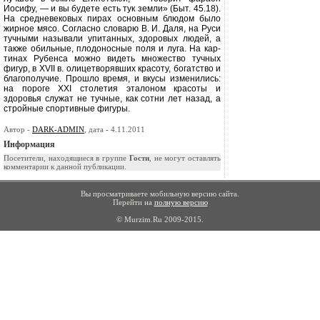
Иоси­фу, — и вы будете есть тук земли» (Быт. 45.18).
На средневековых пирах основным блюдом было
жирное мя­со. Согласно словарю В. И. Даля, на Руси
тучными называли упитанных, здоровых людей, а
также обильные, плодоносные поля и луга. На кар­
тинах Рубенса можно видеть мно­жество тучных
фигур, в
XVII
в. оли­цетворявших красоту, богатство и
благополучие. Прошло время, и вку­сы изменились:
на пороге
XXI
столе­тия эталоном красоты и
здоровья
служат не тучные, как сотни лет на­зад, а
стройные спортивные фигуры.
Автор -
DARK-ADMIN
, дата - 4.11.2011
Информация
Посетители, находящиеся в группе
Гости
, не могут оставлять
комментарии к данной публикации.
Вы просматриваете мобильную версию сайта.
Перейти на
полную версию
© Murzim.Ru 2009-2015.