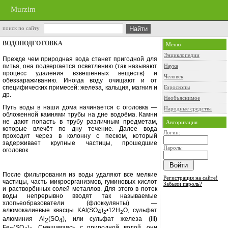
Murzim
поиск по сайту
ВОДОПОДГОТОВКА
Меню
Энциклопедии
Прежде чем природная вода станет пригодной для
питья, она подвергает­ся осветлению (так называют
Наука
процесс удаления взвешенных веществ) и
Человек
обеззараживанию. Иногда воду очи­щают и от
специфических примесей: железа, кальция, магния и
Гороскопы
др.
Необъяснимое
Путь воды в наши дома начинает­ся с оголовка —
Народные средства
обложенной камнями трубы на дне водоёма. Камни
не дают попасть в трубу различным предметам,
Авторизация
которые влечёт по дну течение. Далее вода
Логин:
проходит через в колонну с пес­ком, который
задерживает крупные частицы, прошедшие
Пароль:
оголовок
После фильтрования из воды уда­ляют все мелкие
Регистрация на сайте!
частицы, часть мик­роорганизмов, гуминовых кислот
Забыли пароль?
и растворённых солей металлов. Для этого в поток
воды непрерывно вво­дят так называемые
хлопьеобразователи (флоккулянты) —
алюмокалиевые квасцы
KAl
(
SO
)
•12Н
О, сульфат
4
2
2
алюминия
Al
(
SO
), или сульфат железа (
III
)
2
4
Fe
(
SO
)
. Смешиваясь с при­родной водой, они