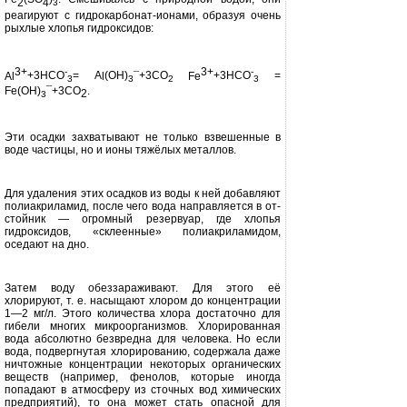
2
4
3
реагируют с гид
рокарбонат-ионами, образуя очень
рыхлые хлопья гидроксидов:
3+
3+
-
-
А
l
+3НСО
= А
l
(ОН)
¯
+3СО
Fe
+3НСО
=
3
3
2
3
Fe
(
OH
)
¯
+3
CO
.
2
3
Эти осадки захватывают не только взвешенные в
воде частицы, но и ионы тяжёлых металлов.
Для удаления этих осадков из во­ды к ней добавляют
полиакриламид, после чего вода направляется в от­
стойник — огромный резервуар, где хлопья
гидроксидов, «склеенные» полиакриламидом,
оседают на дно.
Затем воду обеззараживают. Для этого её
хлорируют, т. е. насыщают хлором до концентрации
1—2 мг/л. Этого количества хлора достаточно для
гибели многих микроорганиз­мов. Хлорированная
вода абсолютно безвредна для человека. Но если
вода, подвергнутая хлорированию, содер­жала даже
ничтожные концентрации некоторых органических
веществ (на­пример, фенолов, которые иногда
попадают в атмосферу из сточных вод химических
предприятий), то она может стать опасной для