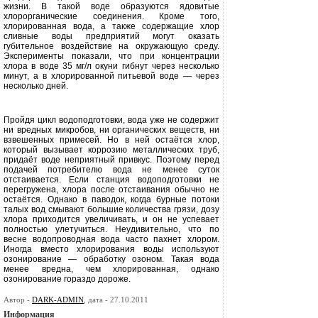
жизни. В та­кой воде образуются ядовитые
хлорорганические соединения. Кроме то­го,
хлорированная вода, а также содержащие хлор
сливные воды пред­приятий могут оказать
губительное воздействие на окружающую среду.
Эксперименты показали, что при кон­центрации
хлора в воде 35 мг/л оку­ни гибнут через несколько
минут, а в хлорированной питьевой воде — че­рез
несколько дней.
Пройдя цикл водоподготовки, вода уже не содержит
ни вредных микро­бов, ни органических веществ, ни
взвешенных примесей. Но в ней оста­ётся хлор,
который вызывает корро­зию металлических труб,
придаёт во­де неприятный привкус. Поэтому перед
подачей потребителю вода не менее суток
отстаивается. Если станция водоподготовки не
перегру­жена, хлора после отстаивания обыч­но не
остаётся. Однако в паводок, когда бурные потоки
талых вод смы­вают большие количества грязи, до­зу
хлора приходится увеличивать, и он не успевает
полностью улетучить
ся. Неудивительно, что по
весне водо­проводная вода часто пахнет хлором.
Иногда вместо хлорирования во­ды используют
озонирование — об­работку озоном. Такая вода
менее вредна, чем хлорированная, однако
озонирование гораздо дороже.
Автор -
DARK-ADMIN
, дата - 27.10.2011
Информация