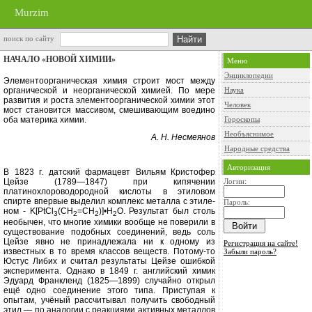
Murzim
поиск по сайту
НАЧАЛО «НОВОЙ ХИМИИ»
Меню
Энциклопедии
Элементоорганическая химия строит мост между
органической и неорганической химией. По ме­ре
Наука
развития и роста элементоорганической химии этот
Человек
мост ста­новится массивом, смешивающим воедино
оба материка химии.
Гороскопы
Необъяснимое
А. Н. Несмеянов
Народные средства
Авторизация
В 1823 г. датский фармацевт Вильям Кристофер
Цейзе (1789—1847) при кипячении
Логин:
платинохлороводородной кислоты в этиловом
спирте впервые выделил комплекс металла с этиле­
Пароль:
ном -
K[PtCl
(CH
=CH
)]
•Н
О. Результат был столь
3
2
2
2
необычен, что многие химики вообще не поверили в
суще­ствование подобных соединений, ведь соль
Цейзе явно не принадлежала ни к одному из
Регистрация на сайте!
известных в то время классов веществ. Потому-то
Забыли пароль?
Юстус Либих и считал результаты Цейзе ошибкой
эксперимента. Однако в 1849 г. английский химик
Эдуард Франкленд (1825—1899) случайно открыл
ещё одно соединение этого типа. Приступая к
опытам, учёный рассчитывал получить свободный
этил — по аналогии с реакциями ак­тивных металлов