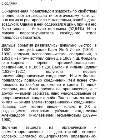
с солями:
Обнаруженная Франклендом жид­кость по свойствам
вполне соответст­вовала гипотетическому «этилу»:
она активно реагировала с галогенами, во­дой и даже
воздухом. Однако в ней со­держался цинк, причём его
было мно­го — больше половины (52,94%)
.
И от
лавров первооткрывателя свободного этила
пришлось отказаться.
Дальше события развивались до­вольно быстро: в
1852 г. немецкий хи­мик Карл Якоб Лёвих (1803—
1890) по­лучил оловоорганические соединения, в
1853 г. «в игру» вступил свинец, в 1863 г. Ш. Фридель
синтезировал пер­вое кремнийорганическое
соедине­ние, а в 1865 г. Дж. Бактон и Уильям Одлинг
(1829—1921) получили пер­вые
алюминийорганические соеди­нения. И чем больше
появлялось подобных соединений, тем яснее ста­
новилось их особое положение в хи­мии. С одной
стороны, они были по­хожи на органические, а с
другой — имели свойства, явно унаследован­ные от
неорганических «родителей». Так возникала новая
химия — химия элементоорганических соединений.
Правда, сам термин введён только в
XX
в.
выдающимся советским учёным, академиком
Александром Николаеви­чем Несмеяновым (1899—
1980).
Деление веществ на органические и
элементоорганические в достаточ­ной степени
условно. Согласно обще­принятому определению,