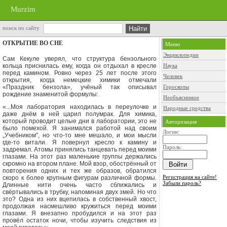
Murzim
поиск по сайту
ОТКРЫТИЕ ВО СНЕ
Меню
Энциклопедии
Сам Кекуле уверял, что структура бензольного
кольца присни­лась ему, когда он отдыхал в кресле
Наука
перед камином. Ровно че­рез 25 лет после этого
Человек
открытия, когда немецкие химики отме­чали
«Праздник бензола», учёный так описывал
Гороскопы
рождение знаменитой формулы:
Необъяснимое
«...Моя лаборатория находилась в переулочке и
Народные средства
даже днём в ней царил полумрак. Для химика,
который проводит целые дни в лаборатории, это не
Авторизация
было помехой. Я занимался работой над своим
Логин:
„Учебником", но что-то мне мешало, и мои мысли
где-то витали. Я повернул кресло к камину и
Пароль:
задремал. Атомы приня­лись танцевать перед моими
глазами. На этот раз маленькие груп­пы держались
скромно на втором плане. Мой взор, обострённый от
повторения одних и тех же образов, обратился
Регистрация на сайте!
скоро к более крупным фигурам различной формы.
Забыли пароль?
Длинные нити очень часто сближались и
свёртывались в трубку, напоминая двух змей. Но что
это? Одна из них вцепилась в собственный хвост,
продолжая насмешливо кружиться перед моими
глазами. Я внезапно пробу­дился и на этот раз
провёл остаток ночи, чтобы изучить следст­вия из