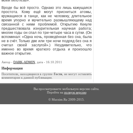
моей гипотезы».
Вроде бы всё просто. Однако это лишь кажущаяся
простота. Кому ещё могут присниться атомы,
кружащиеся в танце, как не человеку, длительное
время упорно и мучительно размышляюще­му над
связанной с ними проблемой. Открытию Кекуле
предше­ствовала изнурительная научная работа;
многие годы он спал по три-четыре часа в сутки. (Он
вспоминал: «Одна ночь, проведён­ная без сна, была
не в счёт. Только две или три ночи подряд без сна я
считал своей заслугой».) Неудивительно, что
именно во вре­мя краткого отдыха и произошло
важное открытие.
Автор -
DARK-ADMIN
, дата - 16.10.2011
Информация
Посетители, находящиеся в группе
Гости
, не могут оставлять
комментарии к данной публикации.
Вы просматриваете мобильную версию сайта.
Перейти на
полную версию
© Murzim.Ru 2009-2015.