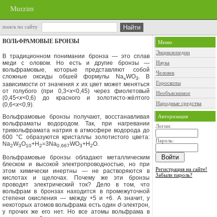
Murzim
поиск по сайту
ВОЛЬФРАМОВЫЕ БРОНЗЫ
Меню
Энциклопедии
В традиционном понимании бронза — это сплав
меди с оловом. Но есть и другие бронзы —
Наука
вольфрамовые, которые представляют собой
Человек
сложные оксиды обшей формулы
Na
WO
.
В
x
3
Гороскопы
зависимости от значения
х
их цвет может меняться
от голубого (при 0,3<
х
<0,45) через фиолетовый
Необъяснимое
(0,45<
х
<0,6) до красного и золотисто-жёлтого
Народные средства
(0,6<
х
<0,9).
Авторизация
Вольфрамовые бронзы получают, восстанавливая
вольфраматы водородом. Так, при нагревании
Логин:
тривольфрамата натрия в атмосфере водорода до
600 °С образуются кристаллы золотистого цвета:
Пароль:
Na
W
O
+Н
=
3Na
WO
+Н
О.
2
3
10
2
0,667
3
2
Вольфрамовые бронзы обладают металлическим
блеском и высокой электропроводностью, но при
Регистрация на сайте!
этом химически инертны — не растворяются в
Забыли пароль?
кислотах и щелочах. Почему же эти бронзы
проводят электрический ток? Дело в том, что
вольфрам в бронзах находится в промежуточной
степени окисления — между +5 и +6. А значит, у
некоторых атомов вольфрама есть один
d
-электрон,
у прочих же его нет. Но все атомы вольф­рама в