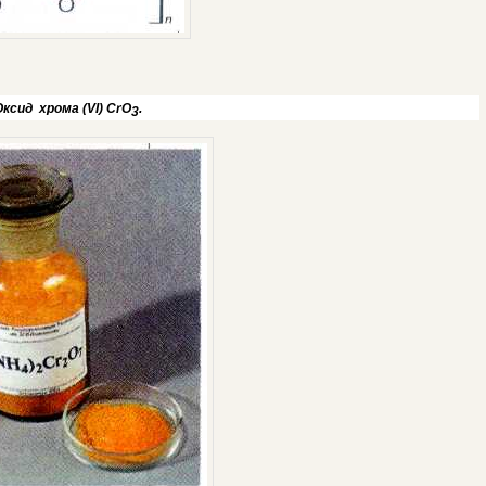
Оксид
хрома
(VI) CrO
.
3