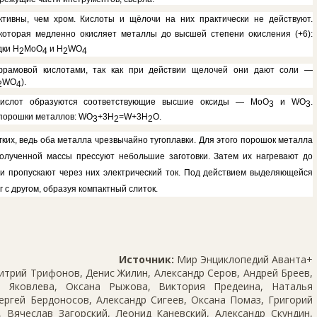
тивны, чем хром. Кислоты и щёлочи на них практиче­ски не действуют.
которая медленно окисляет металлы до высшей степени окисления (+6):
дки Н
МоО
и
H
WO
2
4
2
4
рамовой кис­лотами, так как при действии ще­лочей они дают соли —
WO
).
2
4
кислот образуются со­ответствующие высшие оксиды — МоО
и
WO
.
3
3
 порош­ки металлов:
WO
+3Н
=
W
+3Н
О.
3
2
2
гких, ведь оба металла чрезвычайно тугоплавки. Для этого порошок металла
олученной массы прессуют неболь­шие заготовки. Затем их нагревают до
и пропускают через них электрический ток. Под действи­ем выделяющейся
с другом, образуя компактный слиток.
Источник:
Мир Энциклопедий Аванта+
трий Трифонов, Денис Жилин, Александр Серов, Андрей Бреев,
 Яковлева, Оксана Рыжова, Виктория Предеина, Наталья
ергей Бердоносов, Александр Сигеев, Оксана Помаз, Григорий
 Вячеслав Загорский, Леонид Каневский, Александр Скундин,