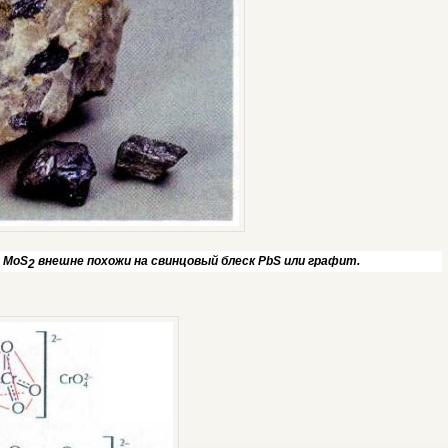
а
MoS
внешне похожи на свинцовый блеск
PbS
или графит.
2