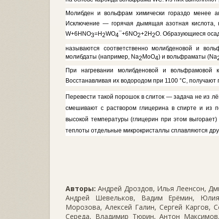
Молибден и вольфрам химически гораздо менее ак
Исключение — горячая дымящая азотная кислота, 
W
+
6HNO
=
H
WO
¯
+
6NO
+2Н
О. Образующиеся оса
3
2
4
2
2
называются соответственно
молибденовой и вольф
молибдаты (например,
Na
MoO
)
и вольфраматы
(Na
2
4
При нагревании молибденовой и вольфрамовой 
Восстанавливая их водо­родом при 1100 °С, получают
Перевести такой порошок в сли­ток — задача не из лё
смешивают с раствором глицерина в спирте и из п
высокой температуры (глицерин при этом выгорает) 
теплоты отдельные микрокристаллы сплавляются друг 
Авторы:
Андрей Дроздов, Илья Леенсон, Дми
Андрей Шевельков, Вадим Ерёмин, Юлия
Морозова, Алексей Галин, Сергей Каргов, С
Середа, Владимир Тюрин, Антон Максимов,