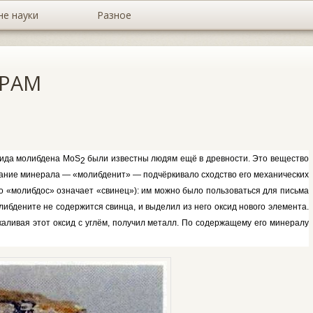
не науки
Разное
ФРАМ
фида молибдена
MoS
были известны людям ещё в древно­сти. Это вещество
2
а­ние минерала — «молибденит» — под­чёркивало сходство его механиче­ских
ого «молибдос» означает «свинец»): им можно было пользоваться для письма
молибдените не содержится свинца, и выделил из него оксид нового элемен­та.
каливая этот оксид с углём, получил металл. По содержа­щему его минералу