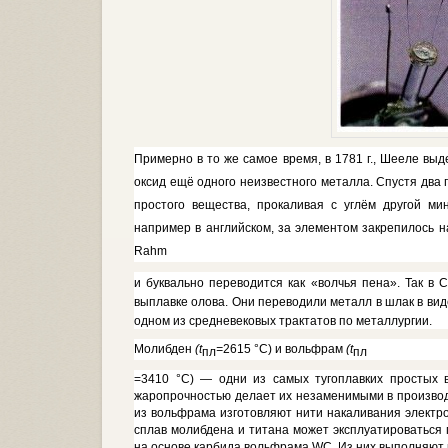
Примерно в то же самое время, в 1781 г., Шееле в
оксид ещё одного неизвестного металла. Спустя два г
простого вещества, прокаливая с углём другой 
например в английском, за элементом закрепилось 
Rahm
и буквально переводится как «волчья пена». Так в
выплавке олова. Они переводили металл в шлак в ви
одном из средневековых трактатов по металлургии.
Молибден
(t
=
2615 °С) и вольф­рам
(t
пл
пл
=3410 °С) — одни из самых тугоплавких простых в
жаропрочно­стью делает их незаменимыми в про­изво
из вольфрама изготовляют нити накаливания электрол
сплав молибдена и титана может эксплуати­роваться
на основе карбида вольф­рама
WC.
Из них выполняют 