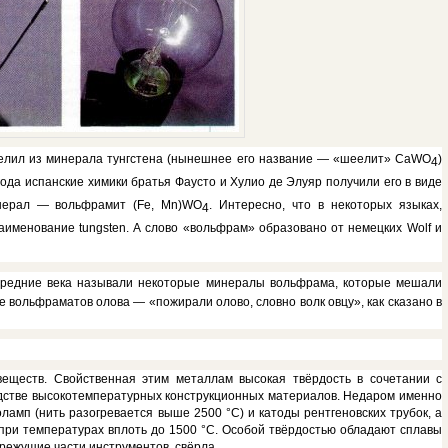
ыделил из минерала тунгстена (нынешнее его название — «шеелит»
CaWO
)
4
о­да испанские химики братья Фаусто и Хулио де Элуяр получили его в виде
минерал — вольфрамит
(Fe, Mn)WO
.
Интересно, что в некоторых языках,
4
наименова­ние
tungsten.
А слово «вольфрам» об­разовано от немецких
Wolf
и
 Средние века называли некоторые минералы вольфрама, ко­торые мешали
де
вольфраматов олова — «пожирали олово, словно волк овцу», как сказано в
еществ. Свой­ственная этим металлам высокая твёрдость в сочетании с
дстве высокотемпературных кон­струкционных материалов. Недаром именно
амп (нить разогревается выше 2500 °С) и като­ды рентгеновских трубок, а
 при температурах вплоть до
1500 °С. Особой твёрдостью облада­ют сплавы
режущие части инструментов, свёрла.