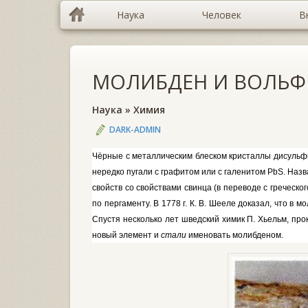
Наука
Человек
В
МОЛИБДЕН И ВОЛЬ
Наука
»
Химия
DARK-ADMIN
Чёрные с металлическим блеском кри­сталлы дисуль
нередко пугали с графитом или с галенитом
PbS.
Назв
свойств со свойствами свинца (в переводе с греческ
по пергамен­ту. В 1778 г. К. В. Шееле доказал, что в 
Спустя несколько лет шведский хи­мик П. Хьельм, про
новый элемент и
стали
именовать молибденом.