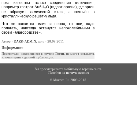
по­ка известны только соединения вклю­чения,
например клатрат Ar•6Н
О (гидрат аргона), где аргон
2
не образу­ет химической связи, а включён в
кристаллическую решётку льда.
Что же касается гелия и неона, то они, надо
полагать, навсегда останут­ся непоколебимыми в
своём «благо­родстве».
Автор -
DARK-ADMIN
, дата - 28.09.2011
Информация
Посетители, находящиеся в группе
Гости
, не могут оставлять
комментарии к данной публикации.
Вы просматриваете мобильную версию сайта.
Перейти на
полную версию
© Murzim.Ru 2009-2015.