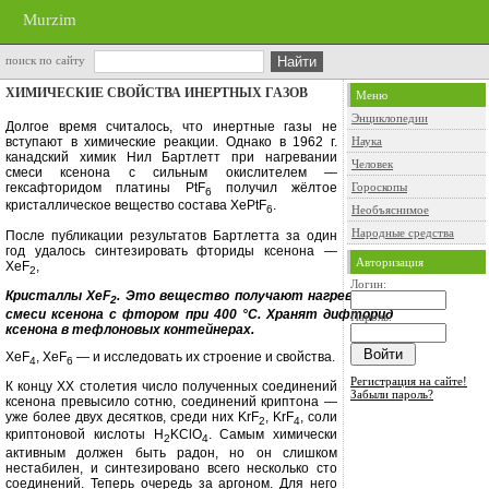
Murzim
поиск по сайту
ХИМИЧЕСКИЕ СВОЙСТВА ИНЕРТНЫХ ГАЗОВ
Меню
Энциклопедии
Долгое время считалось, что инерт­ные газы не
вступают в химические реакции. Однако в 1962 г.
Наука
канадский химик Нил Бартлетт при нагревании
Человек
смеси ксенона с сильным окислите­лем —
гексафторидом платины
PtF
получил жёлтое
Гороскопы
6
кристаллическое ве­щество состава
XePtF
.
Необъяснимое
6
Народные средства
После публикации результатов Бартлетта за один
год удалось синте­зировать фториды ксенона —
Авторизация
XeF
,
2
Логин:
Кристаллы
XeF
.
Это вещество получают нагреванием
2
смеси ксенона с фтором при 400 °
C
. Хранят дифторид
Пароль:
ксенона в тефлоновых контейнерах.
XeF
, XeF
— и исследовать их строе­ние и свойства.
4
6
Регистрация на сайте!
К концу
XX
столетия число полу­ченных соединений
Забыли пароль?
ксенона превы­сило сотню, соединений криптона —
уже более двух десятков, среди них
KrF
, KrF
,
соли
2
4
криптоновой кисло­ты Н
KClO
. Самым химически
2
4
актив­ным должен быть радон, но он слиш­ком
нестабилен, и синтезировано всего несколько сто
соединений. Те­перь очередь за аргоном. Для него