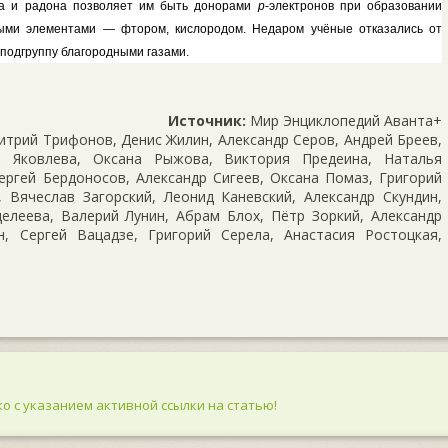
она и радона позволяет им быть донорами
р
-электронов при образо­вании
ными элемента­ми — фтором, кислородом. Недаром учёные отказались от
 подгруппу благородными газами.
Источник:
Мир Энциклопедий Аванта+
трий Трифонов, Денис Жилин, Александр Серов, Андрей Бреев,
 Яковлева, Оксана Рыжова, Виктория Предеина, Наталья
ергей Бердоносов, Александр Сигеев, Оксана Помаз, Григорий
 Вячеслав Загорский, Леонид Каневский, Александр Скундин,
елеева, Валерий Лунин, Абрам Блох, Пётр Зоркий, Александр
, Сергей Вацадзе, Григорий Серела, Анастасия Ростоцкая,
о с указанием активной ссылки на статью!