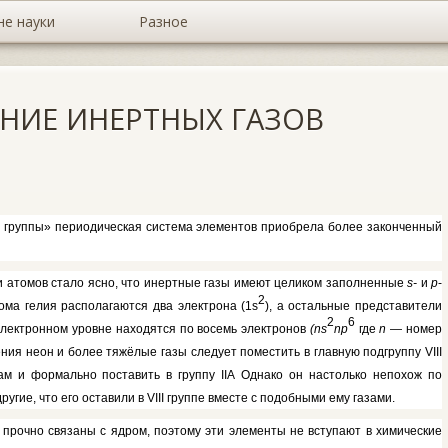
не науки
Разное
НИЕ ИНЕРТНЫХ ГАЗОВ
й группы» периодиче­ская система элементов приобрела более законченный
 атомов стало ясно, что инертные газы имеют цели­ком заполненные
s-
и
р
-
2
тома гелия располагаются два электрона
(1s
),
а остальные предста­вители
2
6
электронном уровне находятся по восемь электро­нов
(ns
np
где
n
— номер
оения неон и более тяжёлые газы следует поместить в главную подгруппу
VIII
ам и формально поставить в группу
II
А Однако он настолько непохож по
ругие, что его ос­тавили в
VIII
группе вместе с подоб­ными ему газами.
 прочно связа­ны с ядром, поэтому эти элементы не вступают в химические