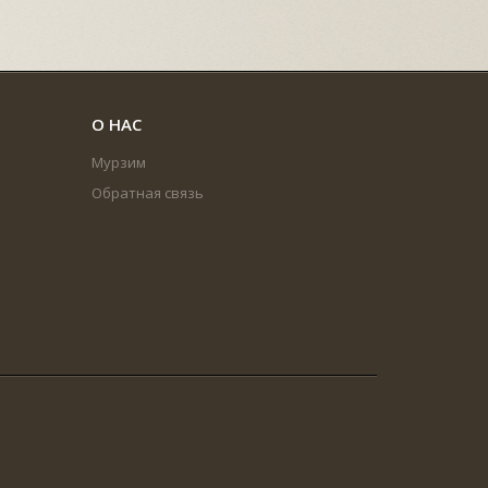
О НАС
Мурзим
Обратная связь