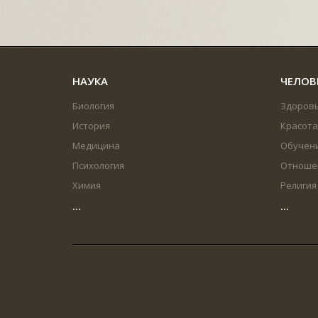
НАУКА
ЧЕЛОВ
Биология
Здоров
История
Красота
Медицина
Обучен
Психология
Отноше
Химия
Религия
...
...