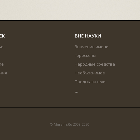
ЕК
ВНЕ НАУКИ
ье
Значение имени
Гороскопы
ие
Народные средства
ния
Необъяснимое
Предсказатели
...
© Murzim.Ru 2009-2020.