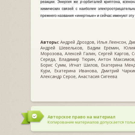
реакции. Энергия же
р
-орбиталей криптона, ксен
химических связей с наиболее электроотрицатель
прежнего на­звания «инертные» и сейчас именуют эту
Авторы:
Андрей Дроздов, Илья Леенсон, Дми
Андрей Шевельков, Вадим Ерёмин, Юлия
Морозова, Алексей Галин, Сергей Каргов, С
Середа, Владимир Тюрин, Антон Максимов,
Борис Сумм, Игнат Шилов, Екатерина Менд
Кури, Екатерина Иванова, Дмитрий Чаркин
Александр Серое, Анастасия Сигеева
Авторское право на материал
Копирование материалов допускается тольк