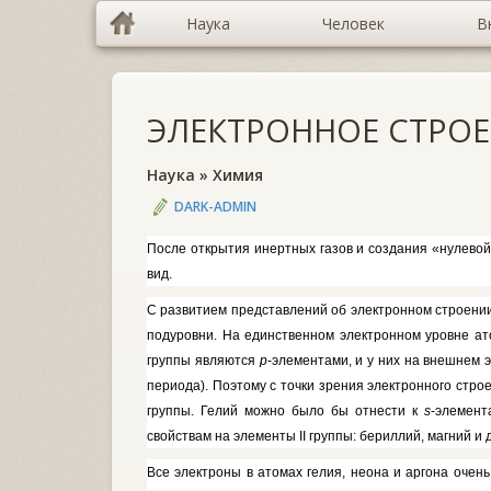
Наука
Человек
В
ЭЛЕКТРОННОЕ СТРОЕ
Наука
»
Химия
DARK-ADMIN
После открытия инертных газов и со­здания «нулево
вид.
С развитием представлений об электронном строении
подуровни. На единственном электронном уров­не а
группы являются
p
-элементами, и у них на внешнем 
периода). Поэтому с точки зрения электронно­го стр
группы. Гелий можно было бы отнести к
s
-элемент
свойствам на элементы
II
группы: бе­риллий, магний и д
Все электроны в атомах гелия, неона и аргона очень