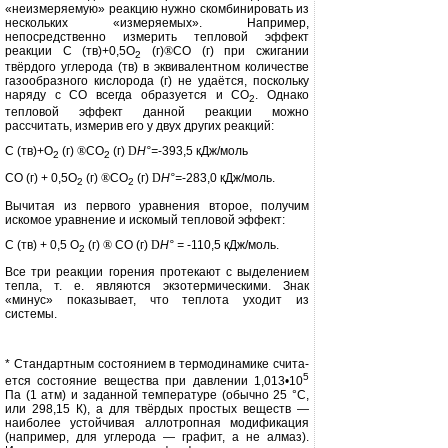
«неизмеряемую» реакцию нужно скомбинировать из
нескольких «изме­ряемых». Например,
непосредственно измерить тепловой эффект
реакции С (тв)+0,5О
(г)
®
СО (г) при сжи­гании
2
твёрдого углерода (тв) в экви­валентном количестве
газообразного кислорода (г) не удаётся, поскольку
наряду с СО всегда образуется и СО
. Однако
2
тепловой эффект данной ре­акции можно
рассчитать, измерив его у двух других реакций:
С (тв)+О
(г)
®
СО
(г)
D
Н°=
-393,5 кДж/моль
2
2
СО (г) + 0,5О
(г)
®
СО
(г)
D
Н°=
-283,0 кДж/моль.
2
2
Вычитая из первого уравнения второе, получим
искомое уравнение и искомый тепловой эффект:
С (тв) + 0,5 О
(г)
®
СО (г)
D
Н° =
-110,5 кДж/моль.
2
Все три реакции горения протекают с выделением
тепла, т. е. являются экзо­термическими. Знак
«минус» показы­вает, что теплота уходит из
системы.
* Стандартным состояни­ем в термодинамике счита­
5
ется состояние вещества при давлении 1,013•10
Па (1 атм) и заданной темпера­туре (обычно 25 °С,
или 298,15 К), а для твёрдых простых веществ —
наибо­лее устойчивая аллотропная модификация
(например, для углерода — графит, а не алмаз).