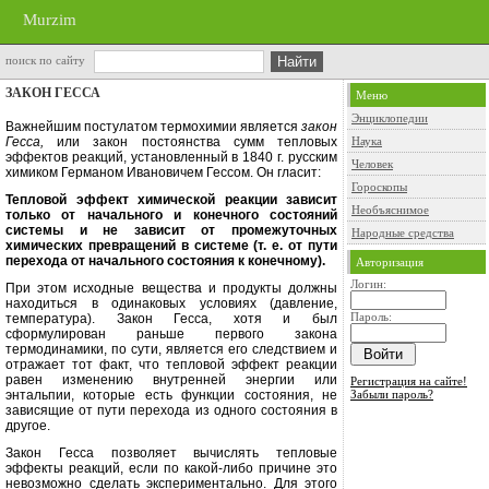
Murzim
поиск по сайту
ЗАКОН ГЕССА
Меню
Энциклопедии
Важнейшим постулатом термохимии является
закон
Гесса,
или
закон посто­янства сумм тепловых
Наука
эффектов ре­акций, установленный в 1840 г. русским
Человек
химиком Германом Ивановичем Гессом. Он гласит:
Гороскопы
Тепловой эффект химиче­ской реакции зависит
Необъяснимое
только от начального и конечного состояний
системы и не за­висит от промежуточных
Народные средства
химических превращений в системе (т. е. от пути
перехо­да от начального состояния к конечному).
Авторизация
Логин:
При этом исходные вещества и продукты должны
находиться в оди­наковых условиях (давление,
Пароль:
темпе­ратура). Закон Гесса, хотя и был
сформулирован раньше первого за­кона
термодинамики, по сути, явля­ется его следствием и
отражает тот факт, что тепловой эффект реакции
равен изменению внутренней энер­гии или
Регистрация на сайте!
энтальпии, которые есть функции состояния, не
Забыли пароль?
зависящие от пути перехода из одного состояния в
другое.
Закон Гесса позволяет вычислять тепловые
эффекты реакций, если по
какой-либо причине это
невозможно сделать экспериментально. Для этого