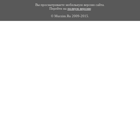
Вы просматриваете мобильную версию сайта.
Перейти на
полную версию
© Murzim.Ru 2009-2015.