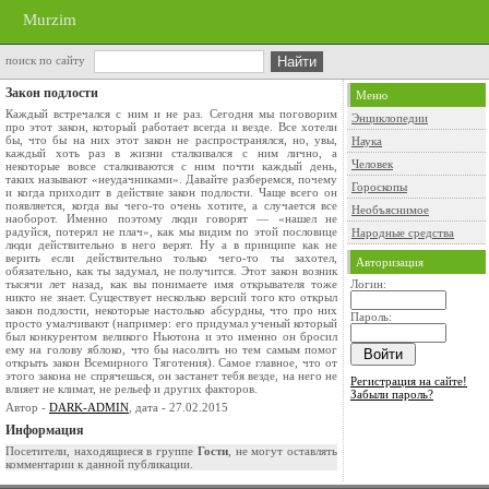
Murzim
поиск по сайту
Закон подлости
Меню
Каждый встречался с ним и не раз. Сегодня мы поговорим
Энциклопедии
про этот закон, который работает всегда и везде. Все хотели
бы, что бы на них этот закон не распространялся, но, увы,
Наука
каждый хоть раз в жизни сталкивался с ним лично, а
Человек
некоторые вовсе сталкиваются с ним почти каждый день,
таких называют «неудачниками». Давайте разберемся, почему
Гороскопы
и когда приходит в действие закон подлости. Чаще всего он
появляется, когда вы чего-то очень хотите, а случается все
Необъяснимое
наоборот. Именно поэтому люди говорят — «нашел не
радуйся, потерял не плач», как мы видим по этой пословице
Народные средства
люди действительно в него верят. Ну а в принципе как не
верить если действительно только чего-то ты захотел,
Авторизация
обязательно, как ты задумал, не получится. Этот закон возник
тысячи лет назад, как вы понимаете имя открывателя тоже
Логин:
никто не знает. Существует несколько версий того кто открыл
закон подлости, некоторые настолько абсурдны, что про них
Пароль:
просто умалчивают (например: его придумал ученый который
был конкурентом великого Ньютона и это именно он бросил
ему на голову яблоко, что бы насолить но тем самым помог
открыть закон Всемирного Тяготения). Самое главное, что от
этого закона не спрячешься, он застанет тебя везде, на него не
Регистрация на сайте!
влияет не климат, не рельеф и других факторов.
Забыли пароль?
Автор -
DARK-ADMIN
, дата - 27.02.2015
Информация
Посетители, находящиеся в группе
Гости
, не могут оставлять
комментарии к данной публикации.