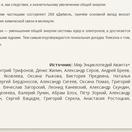
и, как следствие, к значительному увеличе­нию общей энергии.
и частицами соста­вляет 268 кДж/моль, причём основной вклад вносит
ия хи­мической связи в молекуле.
язи — уменьшение общей энергии системы ядер и элек­тронов, а достигается
ными ядрами. Тем самым под­тверждается гениальная догадка Томсона о том,
ы.
Источник:
Мир Энциклопедий Аванта+
трий Трифонов, Денис Жилин, Александр Серов, Андрей Бреев,
 Яковлева, Оксана Рыжова, Виктория Предеина, Наталья
ергей Бердоносов, Александр Сигеев, Оксана Помаз, Григорий
 Вячеслав Загорский, Леонид Каневский, Александр Скундин,
елеева, Валерий Лунин, Абрам Блох, Пётр Зоркий, Александр
, Сергей Вацадзе, Григорий Серела, Анастасия Ростоцкая,