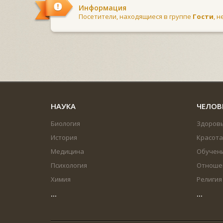
Информация
Посетители, находящиеся в группе
Гости
, 
НАУКА
ЧЕЛОВ
Биология
Здоров
История
Красота
Медицина
Обучен
Психология
Отноше
Химия
Религия
...
...