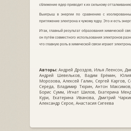
сближение ядер приводит к их сильному отталкиванию 
Выигрыш в энергии по сравнению с изолированным
притяжение электрона к чужому ядру. Это и есть энерг
Итак, главный результат образова­ния химической св
он путём совме­стного использования электронов раз
что главную роль в хими­ческой связи играют электрон
Авторы:
Андрей Дроздов, Илья Леенсон, Дми
Андрей Шевельков, Вадим Ерёмин, Юлия
Морозова, Алексей Галин, Сергей Каргов, С
Середа, Владимир Тюрин, Антон Максимов,
Борис Сумм, Игнат Шилов, Екатерина Менд
Кури, Екатерина Иванова, Дмитрий Чаркин
Александр Серое, Анастасия Сигеева