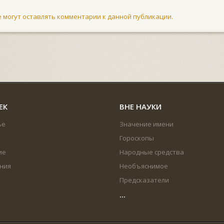
не могут оставлять комментарии к данной публикации.
ЕК
ВНЕ НАУКИ
ье
Значение имени
Гороскопы
ие
Народные средства
ния
Необъяснимое
Предсказатели
...