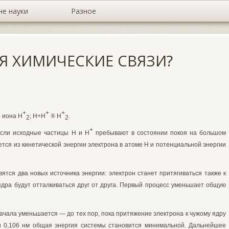
не науки
Разное
Я ХИМИЧЕСКИЕ СВЯЗИ?
+
+
+
о иона
H
;
Н+Н
®
H
.
2
2
+
Если исходные ча­стицы Н и Н
пребывают в состоянии покоя на большом
ается из кинетической энергии электрона в атоме Н и потенциаль­ной энергии
явятся два новых ис­точника энергии: электрон станет притягиваться также к
 ядра будут отталкиваться друг от дру­га. Первый процесс уменьшает общую
чала уменьшает­ся — до тех пор, пока притяжение электрона к чужому ядру
и 0,106 нм общая энергия сис­темы становится минимальной. Даль­нейшее