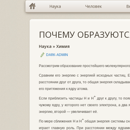
Наука
Человек
В
ПОЧЕМУ ОБРАЗУЮТС
Наука
»
Химия
DARK-ADMIN
Рассмотрим образование простей­шего молекулярног
Сравним его энергию с энергией исходных частиц. 
расстоянии друг от друга, то общая энергия склады­в
его притяжения к ядру атома.
+
Если приблизить частицы Н
и
Н
друг к другу, то по
чужому ядру, у которого нет своего электрона, а два
энергию, второй — увеличивает её.
+
По мере сближения Н и Н
общая энергия системы сна
играет глав­ную роль. При расстоянии между ядрам