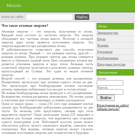
Murzim
поиск по сайту
Что такое атомная энергия?
Меню
Атомная энергия — это энергия, получаемая из атома.
Энциклопедии
Каждый атом состоит из частичек энер­гии. Эта энергия
объединяет все частицы атома вместе. Поэтому в атомной
Наука
энергии ядро атома является источником энергии. Эта
Человек
энергия выде­ляется при расщеплении атома.
В действительности существует два способа получения
Гороскопы
энергии из атома. Первый — это реак­ция синтеза, другой —
реакция деления. При ре­акции синтеза два атома сливаются
Необъяснимое
вместе и об­разуют единый атом. При соединении атомов вы­
деляется огромная энергия в виде тепла. Большая часть
Народные средства
солнечной энергии получается в результате реакции синтеза,
происходящей на Солнце. Это один из видов атомной
Авторизация
энергии.
Второй способ — это реакция деления, или расщепления.
Логин:
Расщепление происходит при деле­нии одного атома на два.
Это происходит при бомбардировке атомов частицами
Пароль:
атомов, напри­мер нейтронами (он входит в состав атома).
Не всякая бомбардировка атома приводит к его расщеплению.
Большинство атомов расщепить невозможно. Но атомы урана
и плутония при со­ответствующих условиях распадаются.
Один из видов урана — уран-235 (его еще на­зывают изотоп
Регистрация на сайте!
урана) при бомбардировке нейтро­нами расщепляется на две
Забыли пароль?
части. Ты можешь себе представить, сколько при этом
выделяется энер­гии? Один килограмм урана-235 выделяет в
мил­лион раз больше энергии, чем выделяется при сгорании
одного килограмма угля. Небольшой ку­сочек урана может
обеспечить работу целого оке­анского корабля, самолета или
генератора. Как видишь, атомная энергия может служить
основ­ным источником энергии для человечества в бу­дущем.