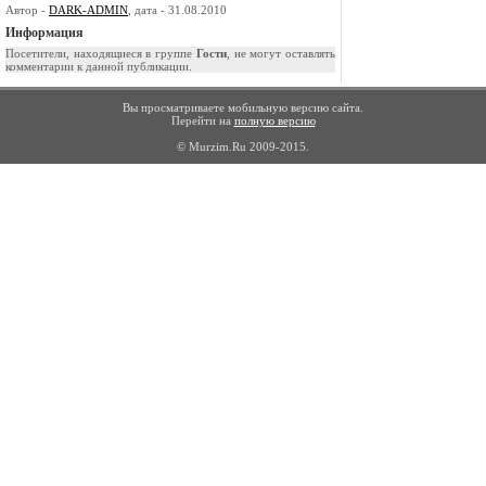
Автор -
DARK-ADMIN
, дата - 31.08.2010
Информация
Посетители, находящиеся в группе
Гости
, не могут оставлять
комментарии к данной публикации.
Вы просматриваете мобильную версию сайта.
Перейти на
полную версию
© Murzim.Ru 2009-2015.