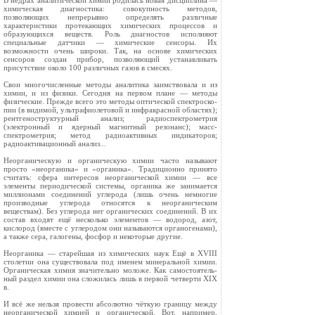
В недрах аналитической химии родилась новая дисциплина —
хими­ческая диагностика: совокупность методов,
позволяющих непрерывно определять различные
характеристи­ки протекающих химических про­цессов и
образующихся веществ. Роль диагностов исполняют
специальные датчики — химические сенсоры. Их
возможности очень широки. Так, на основе химических
сенсоров создан прибор, позволяющий устанавливать
присутствие около 100 различных га­зов в смесях.
Свои многочисленные методы ана­литика заимствовала и из
химии, и из физики. Сегодня на первом плане — методы
физические. Прежде всего это методы оптической спектроско­
пии (в видимой, ультрафиолетовой и инфракрасной областях);
рентгеноструктурный анализ; радиоспектро­метрия
(электронный и ядерный магнитный резонанс); масс-
спектрометрия; метод радиоактивных индика­торов;
радиоактивационный анализ...
Неорганическую и органическую химии часто называют
просто «неор­ганика» и «органика». Традиционно принято
считать: сфера интересов неорганической химии — все
элемен­ты периодической системы, органика же занимается
миллионами соедине­ний углерода (лишь очень немногие
производные углерода относятся к неорганическим
веществам). Без угле­рода нег органических соединений. В их
состав входят ещё несколько эле­ментов — водород, азот,
кислород (вместе с углеродом они называются органогенами),
а также сера, галогены, фосфор и некоторые другие.
Неорганика — старейшая из хими­ческих наук Ещё в XVIII
столетии она существовала под именем минераль­ной химии.
Органическая химия зна­чительно моложе. Как самостоятель­
ный раздел химии она сложилась лишь в первой четверти XIX
в.
И всё же нельзя провести абсолют­но чёткую границу между
неоргани­ческой химией и органической. Вот, например,