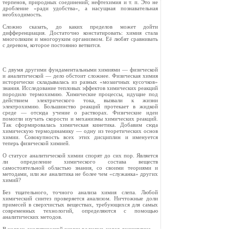
терпенов, природ­ных соединений; нефтехимия и т. п. Это не
дробление «ради удобст­ва», а насущная познаватель­ная
необходимость.
Сложно сказать, до ка­ких пределов может дой­ти
дифференциация. До­статочно констатировать: химия стала
многоли­ким и многоруким ор­ганизмом. Её любят сравнивать
с деревом, которое постоянно ветвится.
С двумя другими фунда­ментальными химиями — физической
и аналитиче­ской — дело обстоит сложнее. Физическая химия
исторически складывалась из разных «мозаичных кусочков»
знания. Исследование теп­ловых эффектов химических реакций
породило термохимию. Химические процессы, идущие под
действием электрического тока, вызвали к жиз­ни
электрохимию. Большинство реак­ций протекает в жидкой
среде — от­сюда учение о растворах. Физические идеи
помогли изучать скорости и ме­ханизмы химических реакций.
Так сформировалась химическая кине­тика. Добавим сюда
химическую тер­модинамику — одну из теоретических основ
химии. Совокупность всех этих дисциплин и именуется
теперь физи­ческой химией.
О статусе аналитической химии спорят до сих пор. Является
ли опре­деление химического состава веществ
самостоятельной областью знания, со своими теориями и
методами, или же аналитика не более чем «служан­ка» других
химий?
Без тщательного, точного анализа химия слепа. Любой
химический син­тез проверяется анализом. Ничтож­ные доли
примесей в сверхчистых ве­ществах, требующихся для самых
современных технологий, определя­ются с помощью
аналитических ме­тодов.