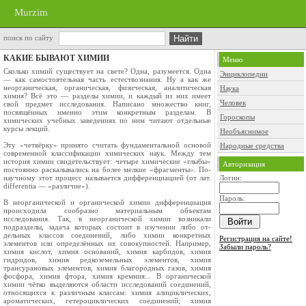
Murzim
поиск по сайту
КАКИЕ БЫВАЮТ ХИМИИ
Меню
Сколько химий существует на свете? Одна, разумеется. Одна
Энциклопедии
— как само­стоятельная часть естествознания. Ну а как же
неорганическая, органи­ческая, физическая, аналитическая
Наука
химия? Всё это — разделы химии, и каждый из них имеет
Человек
свой предмет исследования. Написано множество книг,
посвящённых именно этим кон­кретным разделам. В
Гороскопы
химических учебных заведениях по ним читают отдельные
курсы лекций.
Необъяснимое
Эту «четвёрку» принято считать фундаментальной основой
Народные средства
современ­ной классификации химических наук. Между тем
история химии сви­детельствует: четыре химические «глыбы»
Авторизация
постоянно раскалывались на более мелкие «фрагменты». По-
на­учному этот процесс называется диф­ференциацией (от лат.
Логин:
differentia — «различие»).
Пароль:
В неорганической и органической химии дифференциация
происходи­ла сообразно материальным объектам
исследования. Так, в неорганической химии возникали
подразделы, задача которых состоит в изучении либо от­
дельных классов соединений, либо химии конкретных
Регистрация на сайте!
элементов или определённых их совокупностей. Например,
Забыли пароль?
химия кислот, химия основа­ний, химия карбидов, химия
гидри­дов, химия редкоземельных элемен­тов, химия
трансурановых элементов, химия благородных газов, химия
фос­фора, химия фтора, химия кремния... В органической
химии чётко выде­ляются области исследований соеди­нений,
относящихся к различным классам: химия алициклических,
аро­матических, гетероциклических со­единений; химия