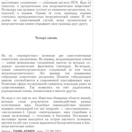
простенькое соедине­ние — синильная кислота HCN. Куда её
относить: к органическим или неорганическим веществам?
Посколь­ку она целиком состоит из эле­ментов-органогенов, то,
пожалуй, к первым. Однако её соли, цианиды, из­давна
считались принадлежностью неорганической химии. И это
далеко не единственный случай, когда орга­ническая и
неорганическая химии открывают свои границы друг другу.
Четыре химии.
На их «перекрёстках» возникли две самостоятельные
химические дис­циплины. Во-первых, координацион­ная химия
— химия комплексных соединений, многие из которых со­
держат органические фрагменты (лиганды). Во-вторых,
химия элементоорганических соединений (в том числе
металлоорганических). Это пример так называемых
гибридных химических дисциплин. Понятие ги­бридизации
широко употребляется в современной классификации наук.
Различные сферы исследований сли­ваются, порождая ранее не
существо­вавшие. Так появились на свет радиохимия,
радиационная химия, плазмохимия и многие другие.
Но ведь и это ещё не всё. Известны обширные области знаний,
которые стали результатом взаимодействия разных
естественных наук. Подобное взаимодействие принято
называть ин­теграцией (от лат. integratio — «вос­становление»,
«восполнение»). Среди «интегральных» наук старейшие и
самые заслуженные — геохимия и биохимия. Последняя в
настоящее время находится на острие научного познания,
причём из неё уже успели выделиться биоорганическая и био­
неорганическая химии.
Автор -
DARK-ADMIN
, дата - 31.08.2011