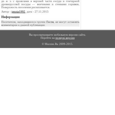
до н. э. с проколами в верхней части сосуда и гончарной
древнерусской посуды — венчиками и стенками горшков.
Поверхность поселения распахивается.
Автор -
jatusia1992
, дата - 27.11.2015
Информация
Посетители, находящиеся в группе
Гости
, не могут оставлять
комментарии к данной публикации.
Вы просматриваете мобильную версию сайта.
Перейти на
полную версию
© Murzim.Ru 2009-2015.