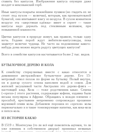
ставить без кактусов. Изображение кактуса опунции даже
входит в мексиканский герб.
Иные кактусы покрыты нежнейшим пушком (но гладить их не
стоит: под пухом — колючки), которым, как промокательной
бумагой, они впи­тывают влагу из воздуха. В сухом комнатном
воздухе эта «шерстяная одёжка» вянет и сере­ет — такие
кактусы надо держать под стеклян­ным колпаком, при
повышенной влажности.
Цветки кактусов в природе живут, как пра­вило, только одну
ночь. Годами порой ждут любители-кактусоводы, пока
зацветут колючие чудища. Не часто на подоконнике какого-
нибудь дома можно видеть радугу цветущих кактусов!
Всего в семействе кактусов насчитывается бо­лее 2 тыс. видов.
БУТЫЛОЧНОЕ ДЕРЕВО И КОЛА
К семейству стеркулиевых вместе с какао относится и
диковинное авст­ралийское бутылочное дерево. Его 15-
метровый ствол похож по форме на бутылку. Полый внутри,
он в разгар су­хого сезона наполнен водой и соком. Для
жителей засушливой части Австралии это дерево-фляга —
настоящий клад. Кола — тоже родственник какао. Семена
(«орехи») этого растения, содер­жащие кофеин, издавна были
весьма популярны в Африке. Обращаясь к вож­дю племени с
просьбой, крестьянин не­пременно сопровождал прошение
корзинкой семян колы. Добавляли поро­шок из «орехов» колы
первоначально и в такие тонизирующие напитки, как кока-кола
и пепси-кола.
ИЗ ИСТОРИИ КАКАО
В 1519 г. Монтесума (то ли всё ещё повелитель ацтеков, то ли
уже пленник в собст­венном дворце) принимал незваных