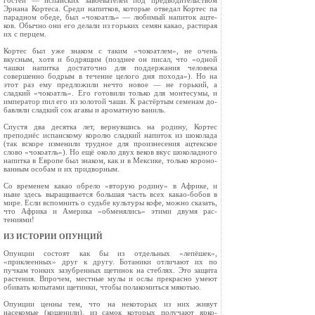
гостей — испанских завоевателей под предводительством
Эрнана Кортеса. Среди напитков, которые отве­дал Кортес па
парадном обеде, был «чокоатль» — любимый напиток ацте­
ков. Обычно они его де­лали из горьких семян какао, растирая
их с пер­цем.
Кортес был уже зна­ком с таким «чокоатлем», не очень
вкусным, хотя и бодрящим (позд­нее он писал, что «одной
чашки напитка достаточ­но для поддержания чело­века
совершенно бодрым в течение целого дня похо­да»). Но на
этот раз ему предложили нечто новое — не горький, а
сладкий «чокоатль». Его готовили только для монтесумы, и
император пил его из золотой чаши. К растёртым семенам до­
бавляли сладкий сок агавы и ароматную ваниль.
Спустя два десятка лет, вернувшись на родину, Кортес
преподнёс испанскому королю сладкий напиток из шоко­лада
(так вскоре изменили трудное для произнесения ацтекское
слово «чокоатль»). Но ещё около двух веков вкус шоколадного
напитка в Европе был знаком, как и в Мексике, только короно­
ванным особам и их придворным.
Со временем какао обрело «вторую родину» в Африке, и
ныне здесь вы­ращивается большая часть всех какао-бобов в
мире. Если вспомнить о судьбе культуры кофе, можно сказать,
что Африка и Америка «обме­нялись» этими двумя рас­
тениями!
ИЗ ИСТОРИИ ОПУНЦИЙ
Опунции состоят как бы из отдельных «лепёшек»,
«приклеенных» друг к другу. Ботаники отличают их по
пучкам тонких зазубренных щетинок на стеблях. Это защита
растения. Впрочем, местные мулы и ослы прекрас­но умеют
обивать копытами щетинки, чтобы пола­комиться мякотью.
Опунции ценны тем, что на некоторых из них живут
насекомые (кошенили), из самок которых получают ярко-