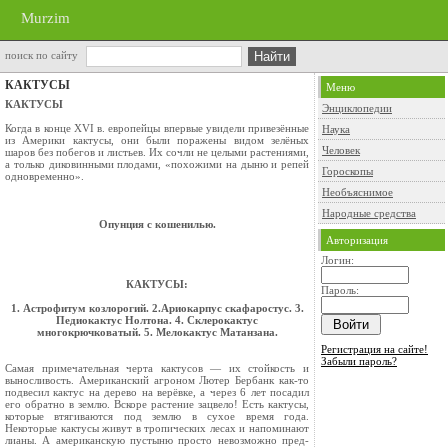
Murzim
поиск по сайту
КАКТУСЫ
Меню
КАКТУСЫ
Энциклопедии
Когда в конце XVI в. европейцы впервые увидели привезённые
Наука
из Америки кактусы, они были пораже­ны видом зелёных
Человек
шаров без побегов и листьев. Их сочли не целыми рас­тениями,
а только диковинными плодами, «похожими на дыню и ре­пей
Гороскопы
одновременно».
Необъяснимое
Народные средства
Опунция с кошенилью.
Авторизация
Логин:
КАКТУСЫ:
Пароль:
1. Астрофитум козлорогий. 2.Ариокарпус скафаростус. 3.
Педиокактус Нолтона. 4. Склерокактус
многокрючковатый. 5. Мелокактус Матанзана.
Регистрация на сайте!
Забыли пароль?
Самая примечательная черта кактусов — их стойкость и
выносливость. Американский агро­ном Лютер Бербанк как-то
подвесил кактус на дерево на верёвке, а через 6 лет посадил
его обратно в землю. Вскоре растение зацвело! Есть кактусы,
которые втягиваются под землю в су­хое время года.
Некоторые кактусы живут в тропических лесах и напоминают
лианы. А аме­риканскую пустыню просто невозможно пред­