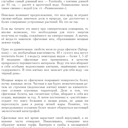
случайно самый длинный мох — Fontinalis, с плетями длиной
до 91 см, — растёт в проточной воде. Размножение мхов
также связано с водой (см. ст. «Размножение»).
Невольно возникает предположение, что мхи вряд ли играют
сколько-нибудь заметную роль в природе, где достаточно и
более совершенно уст­роенных растений. Но это не так.
Если вы читаете эту книгу при электрическом освещении, то
вполне возмож­но, что необходимая для этого энергия
получена из торфа, сож­жённого на электростанции. А значит,
её когда-то накопили сфагновые мхи, образовавшие мощные
залежи торфа.
Одно из удивительных свойств мхов из рода сфагнум (Sphag­
num) — их необычайная влагоёмкость. 40 г сухого мха могут
поглотить более 1 л воды (у не­которых видов — более 1, 5 л)!
В медицине сфагновые мхи при­менялись в качестве
прекрасно­го перевязочного материала. Во­ду эти мхи вбирают
в себя осо­быми водоносными клетками, лишёнными живого
содержимо­го. В этих клетках мох запасает для себя воду «на
чёрный день».
Мощные ковры из сфагнумов покрывают поверхность болот,
почву влажных лесов. Частная и как будто незначительная де­
таль их строения (водоносные клетки) влияет на климатиче­
ские условия огромных террито­рий. Дело в том, что
сфагновые болота, как гигантские губки, вбирают в себя все
осадки, вы­павшие за год. А затем посте­пенно и «расчётливо»
отдают эту влагу большим и малым ре­кам, не давая им
пересохнуть даже в разгар летней жары. По­нятно, что
непродуманное осу­шение болот может обернуться настоящей
экологической ката­строфой.
Сфагновые мхи всё время на­растают своей верхушкой, а их
нижние части отмирают. Накапливаясь, отмершие мхи
образуют залежи торфа. Бактерии и грибы в насыщенной