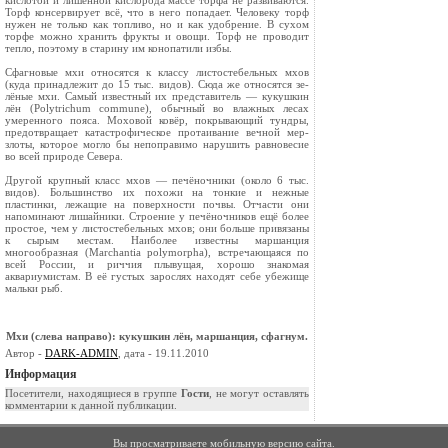
кислотой и лишённой кислорода массе торфа не развиваются.
Торф консервирует всё, что в него попадает. Человеку торф
ну­жен не только как топливо, но и как удобрение. В сухом
тор­фе можно хранить фрукты и овощи. Торф не проводит
теп­ло, поэтому в старину им ко­нопатили избы.
Сфагновые мхи относятся к классу листостебельных мхов
(куда принадлежит до 15 тыс. видов). Сюда же относятся зе­
лёные мхи. Самый известный их представитель — кукуш­кин
лён (Polytrichum commu­ne), обычный во влажных лесах
умеренного пояса. Моховой ко­вёр, покрывающий тундры,
предотвращает катастрофиче­ское протаивание вечной мер­
злоты, которое могло бы не­поправимо нарушить равнове­сие
во всей природе Севера.
Другой крупный класс мхов — печёночники (около 6 тыс.
видов). Большинство их похожи на тонкие и нежные
пластинки, лежащие на по­верхности почвы. Отчасти они
напоминают лишайники. Строение у печёночников ещё более
простое, чем у листостебельных мхов; они больше привязаны
к сырым местам. Наиболее известны маршан­ция
многообразная (Marchantia polymorpha), встречающая­ся по
всей России, и риччия плывущая, хорошо знакомая
аквариумистам. В её густых зарослях находят себе убежи­ще
мальки рыб.
Мхи (слева направо): кукушкин лён, маршанция, сфагнум.
Автор -
DARK-ADMIN
, дата - 19.11.2010
Информация
Посетители, находящиеся в группе
Гости
, не могут оставлять
комментарии к данной публикации.
Вы просматриваете мобильную версию сайта.