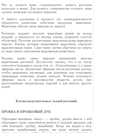
Что ж, начатое нами «строительство» живого растения
подходит к концу. Для полного совер­шенства осталось лишь
сделать несколько пос­ледних штрихов.
У любого организма в процессе его жизнедея­тельности
образуются различные побочные про­дукты, выделения.
Животные обычно легко вы­водят их наружу.
Растению труднее: продукт выделения далеко не всегда
жидкий, и образуется он внутри клет­ки, покрытой толстой
оболочкой. Поэтому рас­тительные выделения редко выводятся
наружу. Клетки, которые накапливают выделения, обра­зуют
выделительные ткани. Сами такие клетки обречены на смерть
по мере своего заполнения выделяемым веществом.
Человек нашёл самое широкое применение многим
выделениям растений. Достаточно ска­зать, что к их числу
относятся бальзамы и смолы (см. ст. «Голосеменные»), а также
эфирные мас­ла. Ароматные эфирные масла растениям нуж­ны,
чтобы привлекать насекомых для опыления или отпугивать
травоядных животных резким запахом. Человек использует
эфирные масла в производстве лекарств, духов, при
приготовле­нии кондитерских изделий и для многих других
целей.
Клетки выделительных тканей растений.
ПРОБКА И ПРОБКОВЫЙ ДУБ
Сбрасывая внешнюю «кожу» — пробку, дерево вместе с ней
сбрасывает грязь, нанесённую ветром и дождём, вредных для
себя бактерий, грибки, лишайники. Когда мы видим в лесу
заросшее лишайниками дерево, мы сразу можем сделать