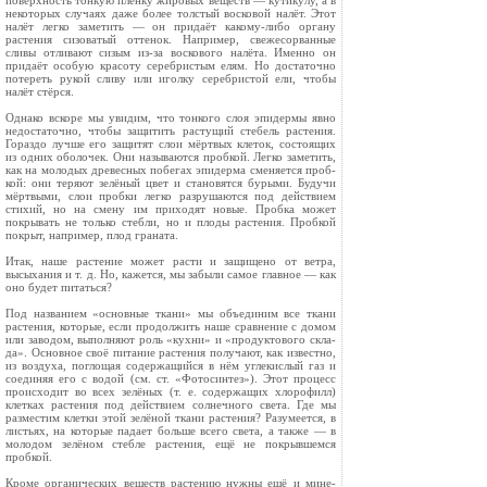
поверхность тонкую плёнку жировых веществ — кутикулу, а в
некоторых случаях даже более толстый восковой налёт. Этот
налёт легко заметить — он придаёт какому-либо органу
растения сизова­тый оттенок. Например, свежесорванные
сливы отливают си­зым из-за воскового налёта. Именно он
придаёт особую красоту серебристым елям. Но достаточно
потереть рукой сливу или иголку серебристой ели, чтобы
налёт стёрся.
Однако вскоре мы увидим, что тонкого слоя эпидермы явно
недостаточно, чтобы защитить растущий стебель растения.
Гораздо лучше его защитят слои мёртвых клеток, состоящих
из одних оболочек. Они называются пробкой. Легко заметить,
как на молодых древесных побегах эпидерма сменяется проб­
кой: они теряют зелёный цвет и становятся бурыми. Будучи
мёртвыми, слои пробки легко разрушаются под действием
стихий, но на смену им приходят новые. Пробка может
покры­вать не только стебли, но и плоды растения. Пробкой
покрыт, например, плод граната.
Итак, наше растение может расти и защищено от ветра,
высыхания и т. д. Но, кажется, мы забыли самое главное — как
оно будет питаться?
Под названием «основные ткани» мы объединим все ткани
растения, которые, если продолжить наше сравнение с домом
или заводом, выполняют роль «кухни» и «продуктового скла­
да». Основное своё питание растения получают, как известно,
из воздуха, поглощая содержащийся в нём углекислый газ и
соединяя его с водой (см. ст. «Фотосинтез»). Этот процесс
про­исходит во всех зелёных (т. е. содержащих хлорофилл)
клетках растения под действием солнечного света. Где мы
разместим клетки этой зелёной ткани растения? Разумеется, в
листьях, на которые падает больше всего света, а также — в
молодом зелёном стебле растения, ещё не покрывшемся
пробкой.
Кроме органических веществ растению нужны ещё и мине­