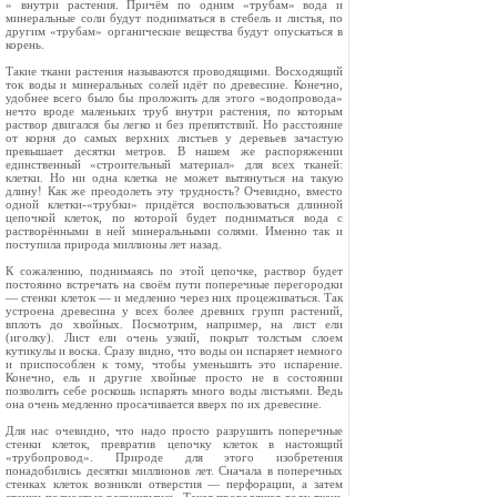
» внутри растения. Причём по одним «трубам» вода и
минеральные соли будут подниматься в стебель и листья, по
другим «трубам» органические ве­щества будут опускаться в
корень.
Такие ткани растения называются проводящи­ми. Восходящий
ток воды и минеральных солей идёт по древесине. Конечно,
удобнее всего было бы проложить для этого «водопровода»
нечто вроде маленьких труб внутри растения, по кото­рым
раствор двигался бы легко и без препят­ствий. Но расстояние
от корня до самых верхних листьев у деревьев зачастую
превышает десятки метров. В нашем же распоряжении
единствен­ный «строительный материал» для всех тканей:
клетки. Но ни одна клетка не может вытянуться на такую
длину! Как же преодолеть эту труд­ность? Очевидно, вместо
одной клетки-«трубки» придётся воспользоваться длинной
цепочкой клеток, по которой будет подниматься вода с
растворёнными в ней минеральными солями. Именно так и
поступила природа миллионы лет назад.
К сожалению, поднимаясь по этой цепочке, раствор будет
постоянно встречать на своём пути поперечные перегородки
— стенки клеток — и медленно через них процеживаться. Так
устрое­на древесина у всех более древних групп рас­тений,
вплоть до хвойных. Посмотрим, напри­мер, на лист ели
(иголку). Лист ели очень узкий, покрыт толстым слоем
кутикулы и воска. Сразу видно, что воды он испаряет немного
и приспо­соблен к тому, чтобы уменьшить это испарение.
Конечно, ель и другие хвойные просто не в состоянии
позволить себе роскошь испарять мно­го воды листьями. Ведь
она очень медленно просачивается вверх по их древесине.
Для нас очевидно, что надо просто разрушить поперечные
стенки клеток, превратив цепочку клеток в настоящий
«трубопровод». Природе для этого изобретения
понадобились десятки милли­онов лет. Сначала в поперечных
стенках клеток возникли отверстия — перфорации, а затем