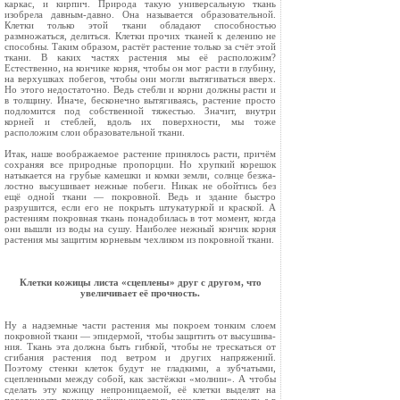
каркас, и кирпич. Природа такую универсальную ткань
изобрела давным-давно. Она называется образовательной.
Клетки только этой ткани обладают способностью
размножать­ся, делиться. Клетки прочих тканей к делению не
способны. Таким образом, растёт растение только за счёт этой
ткани. В каких частях рас­тения мы её расположим?
Естественно, на кон­чике корня, чтобы он мог расти в глубину,
на верхушках побегов, чтобы они могли вытяги­ваться вверх.
Но этого недостаточно. Ведь стебли и корни должны расти и
в толщину. Иначе, бесконечно вытягиваясь, растение просто
под­ломится под собственной тяжестью. Значит, вну­три
корней и стеблей, вдоль их поверхности, мы тоже
расположим слои образовательной ткани.
Итак, наше воображаемое растение приня­лось расти, причём
сохраняя все природные про­порции. Но хрупкий корешок
натыкается на грубые камешки и комки земли, солнце безжа­
лостно высушивает нежные побеги. Никак не обойтись без
ещё одной ткани — покровной. Ведь и здание быстро
разрушится, если его не по­крыть штукатуркой и краской. А
растениям покровная ткань понадобилась в тот момент, когда
они вышли из воды на сушу. Наиболее нежный кончик корня
растения мы защитим корневым чехликом из покровной ткани.
Клетки кожицы листа «сцеплены» друг с другом, что
увеличивает её прочность.
Ну а надземные части растения мы покроем тонким слоем
покровной ткани — эпидермой, чтобы защитить от высушива­
ния. Ткань эта должна быть гибкой, чтобы не трескаться от
сгибания растения под ветром и других напряжений.
Поэтому стенки клеток будут не гладкими, а зубчатыми,
сцепленными между собой, как застёжки «молнии». А чтобы
сделать эту кожицу непроницаемой, её клетки выделят на