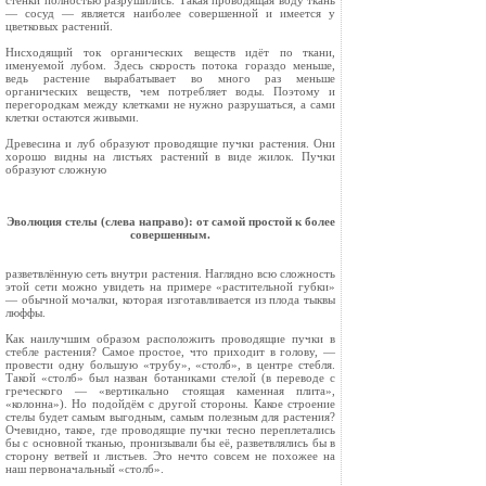
стен­ки полностью разрушились. Такая проводящая воду ткань
— сосуд — является наиболее совер­шенной и имеется у
цветковых растений.
Нисходящий ток органических веществ идёт по ткани,
именуемой лубом. Здесь скорость пото­ка гораздо меньше,
ведь растение вырабатывает во много раз меньше
органических веществ, чем потребляет воды. Поэтому и
перегородкам между клетками не нужно разрушаться, а сами
клетки остаются живыми.
Древесина и луб образуют проводящие пучки растения. Они
хорошо видны на листьях рас­тений в виде жилок. Пучки
образуют сложную
Эволюция стелы (слева направо): от самой простой к более
совершенным.
разветвлённую сеть внутри растения. Наглядно всю сложность
этой сети можно увидеть на при­мере «растительной губки»
— обычной мочалки, которая изготавливается из плода тыквы
люф­фы.
Как наилучшим образом расположить прово­дящие пучки в
стебле растения? Самое простое, что приходит в голову, —
провести одну боль­шую «трубу», «столб», в центре стебля.
Такой «столб» был назван ботаниками стелой (в пере­воде с
греческого — «вертикально стоящая ка­менная плита»,
«колонна»). Но подойдём с другой стороны. Какое строение
стелы будет самым выгодным, самым по­лезным для растения?
Очевидно, та­кое, где проводящие пучки тесно переплетались
бы с основной тканью, пронизывали бы её, раз­ветвлялись бы в
сторону ветвей и листьев. Это нечто совсем не похожее на
наш первоначальный «столб».