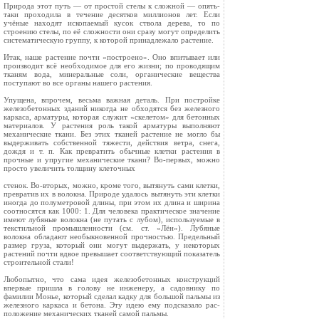
Природа этот путь — от простой стелы к сложной — опять-
таки проходила в течение де­сятков миллионов лет. Если
учёные находят ископаемый кусок ствола дерева, то по
строению стелы, по её сложности они сразу могут опре­делить
систематическую группу, к которой при­надлежало растение.
Итак, наше растение почти «построено». Оно впитывает или
производит всё необходимое для его жизни; по проводящим
тканям вода, мине­ральные соли, органические вещества
поступают во все органы нашего растения.
Упущена, впрочем, весьма важная деталь. При постройке
железобетонных зданий никогда не обходятся без железного
каркаса, арматуры, которая служит «скелетом» для бетонных
ма­териалов. У растения роль такой арматуры вы­полняют
механические ткани. Без этих тканей растение не могло бы
выдерживать собственной тяжести, действия ветра, снега,
дождя и т. п. Как превратить обычные клетки растения в
прочные и упругие механические ткани? Во-первых, можно
просто увеличить толщину клеточных
стенок. Во-вторых, можно, кроме того, вытянуть сами клетки,
превратив их в волокна. Природе удалось вытянуть эти клетки
иногда до полумет­ровой длины, при этом их длина и ширина
соотносятся как 1000: 1. Для человека практиче­ское значение
имеют лубяные волокна (не путать с лубом), используемые в
текстильной промыш­ленности (см. ст. «Лён»). Лубяные
волокна обла­дают необыкновенной прочностью. Предельный
размер груза, который они могут выдержать, у некоторых
растений почти вдвое превышает со­ответствующий показатель
строительной стали!
Любопытно, что сама идея железобетонных конструкций
впервые пришла в голову не инже­неру, а садовнику по
фамилии Монье, который сделал кадку для большой пальмы из
железного каркаса и бетона. Эту идею ему подсказало рас­
положение механических тканей самой пальмы.