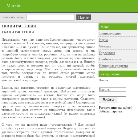
Murzim
поиск по сайту
ТКАНИ РАСТЕНИЯ
Меню
ТКАНИ РАСТЕНИЯ
Энциклопедии
Представим, что нам дано необычное задание: «построить»
Наука
живое растение. Не в жизни, конечно, — природа это сделает
Человек
и без нас — а на бумаге. Точно так же, как архитектор линию
за линией вычерчивает схему дома или завода, и мы
Гороскопы
попробуем создать чертёж растения. В доме или на фабрике
должны быть все необходимые для жизни приспособления:
Необъяснимое
окна для поступления воздуха, трубы для воды и т. д. Никому
не нужен дом, в котором нет ни окон, ни дверей, трубы
Народные средства
которого не проводят воду. Мы тоже должны позаботиться о
том, чтобы построенное по нашей схеме рас­тение могло
Авторизация
питаться и расти, а не осталось чистой выдумкой,
невозможной в природе.
Логин:
Здания, как известно, строятся из различных материалов —
Пароль:
кирпичей, досок, железной арма­туры. Всё живое строится из
единых «кирпичи­ков» — клеток. Клетки эти могут быть
совершен­но различными даже в одном растении. Сравни­те,
например, срез ствола дерева и его зелёный лист! Однородные
группы клеток, выполняющие сходную роль, называются
Регистрация на сайте!
тканью. Как дом состоит из множества материалов, так и
Забыли пароль?
растение состоит из множества тканей (о тканях живот­ных
рассказано в статье «Ткани»).
С чего же мы начнём наше «строительство»? Для всякой
стройки нужен строительный ма­териал. Людям до сих пор не
удалось изобрести такой единый строительный материал, из
которого можно было бы «слепить» и стекло, и ме­таллический