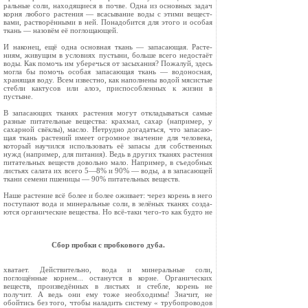
ральные соли, находящиеся в почве. Одна из основных задач
корня любого растения — всасывание воды с этими вещест­
вами, растворёнными в ней. Понадобится для этого и особая
ткань — назовём её поглощающей.
И наконец, ещё одна основная ткань — запасающая. Расте­
ниям, живущим в условиях пустыни, больше всего недостаёт
воды. Как помочь им уберечься от засыхания? Пожалуй, здесь
могла бы помочь особая запасающая ткань — водоносная,
хранящая воду. Всем известно, как наполнены водой мясистые
стебли кактусов или алоэ, приспособленных к жизни в
пустыне.
В запасающих тканях растения могут откладываться самые
разные питательные вещества: крахмал, сахар (например, у
сахарной свёклы), масло. Нетрудно догадаться, что запасаю­
щая ткань растений имеет огромное значение для человека,
который научился использовать её запасы для собственных
нужд (например, для питания). Ведь в других тканях растения
питательных веществ довольно мало. Например, в съедобных
листьях салата их всего 5—8% и 90% — воды, а в запасающей
ткани семени пшеницы — 90% питательных веществ.
Наше растение всё более и более оживает: через корень в него
поступают вода и минеральные соли, в зелёных тканях созда­
ются органические вещества. Но всё-таки чего-то как будто не
Сбор пробки с пробкового дуба.
хватает. Действительно, вода и минеральные соли,
поглощённые корнем... останутся в корне. Органических
веществ, произведённых в листь­ях и стебле, корень не
получит. А ведь они ему тоже необходимы! Значит, не
обойтись без того, чтобы наладить систему « трубопроводов