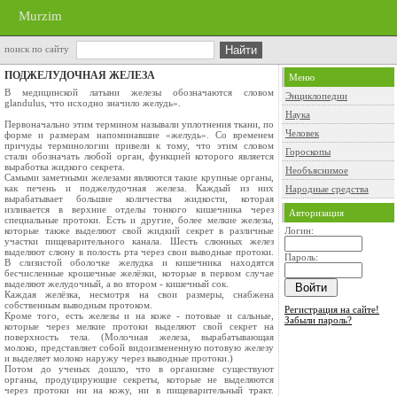
Murzim
поиск по сайту
ПОДЖЕЛУДОЧНАЯ ЖЕЛЕЗА
Меню
В медицинской латыни железы обозначаются словом
Энциклопедии
glandulus, что исходно значило желудь».
Наука
Первоначально этим термином называли уплотнения ткани, по
Человек
форме и размерам напоминавшие «желудь». Со временем
причуды терминологии привели к тому, что этим словом
Гороскопы
стали обозначать любой орган, функцией которого является
выработка жидкого секрета.
Необъяснимое
Самыми заметными железами являются такие крупные органы,
как печень и поджелудочная железа. Каждый из них
Народные средства
вырабатывает большие количества жидкости, которая
изливается в верхние отделы тонкого кишечника через
Авторизация
специальные протоки. Есть и другие, более мелкие железы,
которые также выделяют свой жидкий секрет в различные
Логин:
участки пищеварительного канала. Шесть слюнных желез
выделяют слюну в полость рта через свои выводные протоки.
Пароль:
В слизистой оболочке желудка и кишечника находятся
бесчисленные крошечные желёзки, которые в первом случае
выделяют желудочный, а во втором - кишечный сок.
Каждая желёзка, несмотря на свои размеры, снабжена
собственным выводным протоком.
Регистрация на сайте!
Кроме того, есть железы и на коже - потовые и сальные,
Забыли пароль?
которые через мелкие протоки выделяют свой секрет на
поверхность тела. (Молочная железа, вырабатывающая
молоко, представляет собой видоизмененную потовую железу
и выделяет молоко наружу через выводные протоки.)
Потом до ученых дошло, что в организме существуют
органы, продуцирующие секреты, которые не выделяются
через протоки ни на кожу, ни в пищеварительный тракт.