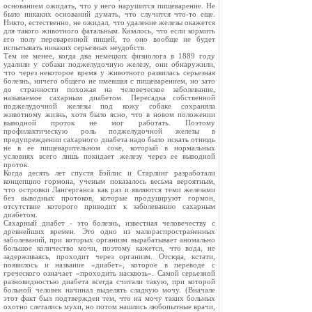
основанием ожидать, что у него нарушится пищеварение. Не
было никаких оснований думать, что случится что-то еще.
Никто, естественно, не ожидал, что удаление железы окажется
для такого животного фатальным. Казалось, что если кормить
его полу переваренной пищей, то оно вообще не будет
испытывать никаких серьезных неудобств.
Тем не менее, когда два немецких физиолога в 1889 году
удалили у собаки поджелудочную железу, они обнаружили,
что через некоторое время у животного развилась серьезная
болезнь, ничего общего не имевшая с пищеварением, но зато
до странности похожая на человеческое заболевание,
называемое сахарным диабетом. Пересадка собственной
поджелудочной железы под кожу собаке сохраняла
животному жизнь, хотя было ясно, что в новом положении
выводной проток не мог работать. Поэтому
профилактическую роль поджелудочной железы в
предупреждении сахарного диабета надо было искать отнюдь
не в ее пищеварительном соке, который в нормальных
условиях всего лишь покидает железу через ее выводной
проток.
Когда десять лет спустя Бэйлис и Старлинг разработали
концепцию гормона, ученым показалось весьма вероятным,
что островки Лангерганса как раз и являются теми железами
без выводных протоков, которые продуцируют гормон,
отсутствие которого приводит к заболеванию сахарным
диабетом.
Сахарный диабет - это болезнь, известная человечеству с
древнейших времен. Это одно из малораспространенных
заболеваний, при которых организм вырабатывает аномально
большое количество мочи, поэтому кажется, что вода, не
задерживаясь, проходит через организм. Отсюда, кстати,
появилось и название «диабет», которое в переводе с
греческого означает «проходить насквозь». Самой серьезной
разновидностью диабета всегда считали такую, при которой
больной человек начинал выделять сладкую мочу. (Вначале
этот факт был подтвержден тем, что на мочу таких больных
охотно слетались мухи, но потом нашлись любопытные врачи,