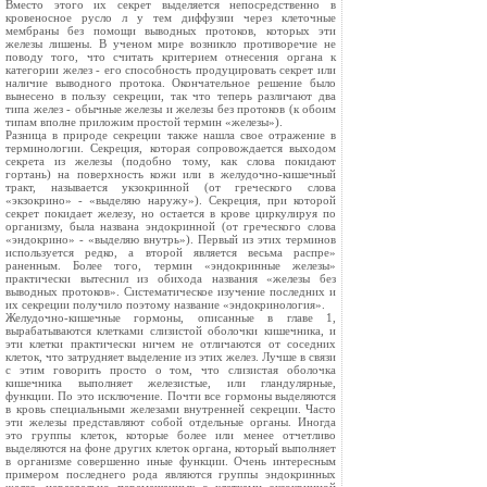
Вместо этого их секрет выделяется непосредственно в
кровеносное русло л у тем диффузии через клеточные
мембраны без помощи выводных протоков, которых эти
железы лишены. В ученом мире возникло противоречие не
поводу того, что считать критерием отнесения органа к
категории желез - его способность продуцировать секрет или
наличие выводного протока. Окончательное решение было
вынесено в пользу секреции, так что теперь различают два
типа желез - обычные железы и железы без протоков (к обоим
типам вполне приложим простой термин «железы»).
Разница в природе секреции также нашла свое отражение в
терминологии. Секреция, которая сопровождается выходом
секрета из железы (подобно тому, как слова покидают
гортань) на поверхность кожи или в желудочно-кишечный
тракт, называется укзокринной (от греческого слова
«экзокрино» - «выделяю наружу»). Секреция, при которой
секрет покидает железу, но остается в крове циркулируя по
организму, была названа эндокринной (от греческого слова
«эндокрино» - «выделяю внутрь»). Первый из этих терминов
используется редко, а второй является весьма распре»
раненным. Более того, термин «эндокринные железы»
практически вытеснил из обихода названия «железы без
выводных протоков». Систематическое изучение последних и
их секреции получило поэтому название «эндокринология».
Желудочно-кишечные гормоны, описанные в главе 1,
вырабатываются клетками слизистой оболочки кишечника, и
эти клетки практически ничем не отличаются от соседних
клеток, что затрудняет выделение из этих желез. Лучше в связи
с этим говорить просто о том, что слизистая оболочка
кишечника выполняет железистые, или гландулярные,
функции. По это исключение. Почти все гормоны выделяются
в кровь специальными железами внутренней секреции. Часто
эти железы представляют собой отдельные органы. Иногда
это группы клеток, которые более или менее отчетливо
выделяются на фоне других клеток органа, который выполняет
в организме совершенно иные функции. Очень интересным
примером последнего рода являются группы эндокринных