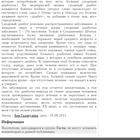
которые попробовали на вкус мочу больных сахарным
диабетом.) На медицинской латыни сахарный диабет
называется diabetes mellitus (второе слово происходит от
греческого слова «мед»). Очень часто в обиходе эту болезнь
называют просто «диабет», не добавляя к этому ник, кого
определения.
Сахарный диабет довольно распространенное заболевание; в
западном мире в течение жизни сахарным диабетом
заболевает 1 - 2% населения. Только в Соединенных Штатах
насчитывается более миллиона диабетиков. Болезнь с
наибольшей частотой поражает людей среднего возраста и
чаще встречается при ожирении. Кроме того, это одна из
немногих болезней, которые развиваются у женщин чаще,
чему мужчин. Болезнь часто поражает членов одной семьи,
поэтому родственники больного диабетом имеют больше
шансов заболеть, чем люди, у которых в семейном анамнезе
нет сахарного диабета. К симптомам этой болезни относятся
голод, жажда, даже если человек много ест и пьет. При
отсутствии лечения диабетик не в состоянии усвоить пищу,
которую он потребляет. Сильно повышено количество
выделяемой мочи. Кроме того, больной сильно худеет. Через
некоторое время - при отсутствии лечения - он впадает в кому
и умирает.
Это заболевание до сих пор остается неизлечимым, в том
смысле, что диабетик никогда не станет здоровым человеком
после проведенного курса лечения и не перестанет в нем
нуждаться. Однако он может, получая поддерживающее
пожизненное лечение, вести почти нормальную жизнь
(благодаря достижениям XX века), и это достижение ни в
коем случае нельзя умалять.
Автор -
Аня Галлиулина
, дата - 19.08.2011
Информация
Посетители, находящиеся в группе
Гости
, не могут оставлять
комментарии к данной публикации.