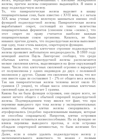
желез, нераздельно перемешанных с клетками экзокринной
железы, причем железы совершенно выдающейся. Я имею в
виду поджелудочную железу.
То, что панкреатическая железа выделяет в кишку
пищеварительные соки, было известно с XVII века, и с начала
XIX века ученые стали вплотную заниматься именно этой
функцией поджелудочной железы. Панкреатическая железа
вырабатывает секрет, состоящий из такого количества
пищеварительных ферментов (синоним слова «энзим»), что
этот секрет по праву считается наиболее важным
пищеварительным соком организма. Казалось, не было
никаких причин думать, что поджелудочная железа выполняет
еще одну, тоже очень важную, секреторную функцию.
Однако выяснилось, что клеточное строение поджелудочной
железы проявляет любопытную неоднородность. В 1869 году
немецкий анатом Пауль Лангерганс сообщил, что среди
обычных клеток поджелудочной железы располагаются
мелкие скопления клеток, выделяющиеся на фоне окружающей
ткани. Число этих клеточных скоплений огромно и варьирует
от полумиллиона у одних индивидов до двух с половиной
миллионов у других. Однако эти скопления так малы, что все
они вместе едва ли составляют 1 - 2% от общего веса железы.
Так как панкреатическая железа человека весит около 85
граммов (3 унции), то общая масса описанных клеточных
скоплений едва ли достигает 1 грамма.
Какова бы ни была функция островков, они скорее всего, не
имеют ничего общего с обычной секрецией поджелудочной
железы. Подтверждением тому явился тот факт, что при
перевязке выводного про тока железы у экспериментальных
животных обычные клетки железы сморщивались и
атрофировались (подобно парализованным мышцам, которые
не способны сокращаться). Напротив, клетки островков
продолжали оставаться жизнеспособными. На их функцию не
влияла перевязка выводного протока, и если островки
обладали секреторной активностью, то были железами без
протоков.
Далее, если в опыте удалить поджелудочную железу у
экспериментального животного, то можно с полным