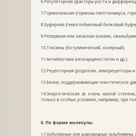
6.Регуляторная (факторы роста и дифференци
7.Гормональная (гормоны гипоталамуса, гормо
8.Буферная (гемоглобиновый белковый буфер
9.Резервная или запасная (казеин, овальбумин
10.Токсины (ботулинический, холерный).
11.Антибиотики (неокарциностатин и др.).
12.Рецепторная (родопсин, хеморецепторы и д
13.Белки, поддерживающие онкотическое дав
14.Энергетическая (в очень малой степени
только в особых условиях, например, при гол
II. По форме молекулы
1.Глобулярные или шаровидные (альбумины, 