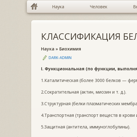
Наука
Человек
В
КЛАССИФИКАЦИЯ БЕ
Наука
»
Биохимия
DARK-ADMIN
I. Функциональная (по функции, выполн
1.Каталитическая (более 3000 белков — фер
2.Сократительная (актин, миозин и т. д.).
3.Структурная (белки плазматических мембран,
4.Транспортная (транспорт веществ в крови и
5.Защитная (антитела, иммуноглобулины).