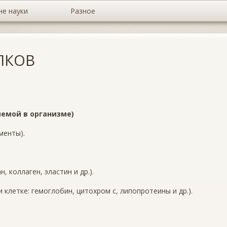
не науки
Разное
ЛКОВ
яемой в организме)
менты).
 коллаген, эластин и др.).
 клетке: гемоглобин, цитохром с, липопротеины и др.).