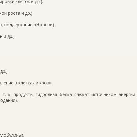
ровки клеток и др.).
н роста и др.).
, поддержание рН крови).
 и др.).
р.).
ление в клетках и крови.
, т. к. продукты гидролиза белка служат источником энергии
одании).
глобулины).