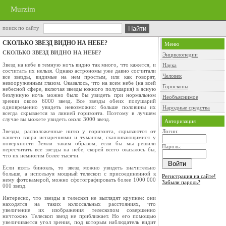
Murzim
поиск по сайту
СКОЛЬКО ЗВЕЗД ВИДНО НА НЕБЕ?
Меню
СКОЛЬКО ЗВЕЗД ВИДНО НА НЕБЕ?
Энциклопедии
Звезд на небе в темную ночь видно так много, что кажется, и
Наука
сосчитать их нельзя. Однако астрономы уже давно сосчитали
Человек
все звезды, видимые на нем простым, или как говорят,
невооруженным глазом. Оказалось, что на всем небе (на всей
Гороскопы
небесной сфере, включая звезды южного полушария) в ясную
безлунную ночь можно было бы увидеть при нормальном
Необъяснимое
зрении около 6000 звезд. Все звезды обеих полушарий
одновременно увидеть невозможно: больше половины их
Народные средства
всегда скрывается за линией горизонта. Поэтому в лучшем
случае вы можете увидеть около 3000 звезд.
Авторизация
Звезды, расположенные низко у горизонта, скрываются от
Логин:
нашего взора испарениями и туманом, скапливающимися у
поверхности Земли таким образом, если бы мы решили
Пароль:
пересчитать все звезды на небе, скорей всего оказалось бы,
что их немногим более тысячи.
Если взять бинокль, то звезд можно увидеть значительно
больше, а используя мощный телескоп с присоединенной к
Регистрация на сайте!
нему фотокамерой, можно сфотографировать более 1000 000
Забыли пароль?
000 звезд.
Интересно, что звезды в телескоп не выглядят крупнее: они
находятся на таких колоссальных расстояниях, что
увеличение их изображения телескопом совершенно
ничтожно. Телескоп звезд не приближает. Но его помощью
увеличивается угол зрения, под которым наблюдатель видит