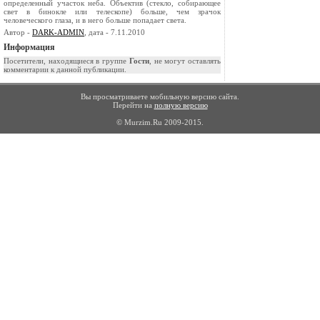
определенный участок неба. Объектив (стекло, собирающее
свет в бинокле или телескопе) больше, чем зрачок
человеческого глаза, и в него больше попадает света.
Автор -
DARK-ADMIN
, дата - 7.11.2010
Информация
Посетители, находящиеся в группе
Гости
, не могут оставлять
комментарии к данной публикации.
Вы просматриваете мобильную версию сайта.
Перейти на
полную версию
© Murzim.Ru 2009-2015.