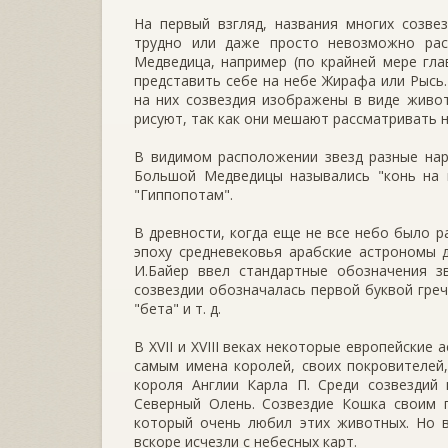
На первый взгляд, названия многих созве
трудно или даже просто невозможно рас
Медведица, например (по крайней мере гла
представить себе на небе Жирафа или Рысь.
на них созвездия изображены в виде живот
рисуют, так как они мешают рассматривать 
В видимом расположении звезд разные нар
Большой Медведицы назывались "конь на п
"Гиппопотам".
В древности, когда еще не все небо было р
эпоху средневековья арабские астрономы 
И.Байер ввел стандартные обозначения з
созвездии обозначалась первой буквой греч
"бета" и т. д.
В XVII и XVIII веках некоторые европейски
самым имена королей, своих покровителей,
короля Англии Карла П. Среди созвездий
Северный Олень. Созвездие Кошка своим 
который очень любил этих животных. Но в
вскоре исчезли с небесных карт.