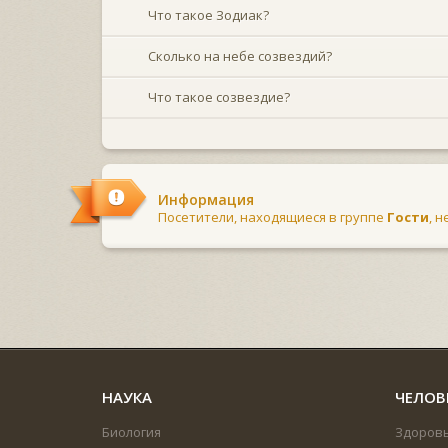
Что такое Зодиак?
Сколько на небе созвездий?
Что такое созвездие?
Информация
Посетители, находящиеся в группе
Гости
, 
НАУКА
ЧЕЛОВ
Биология
Здоров