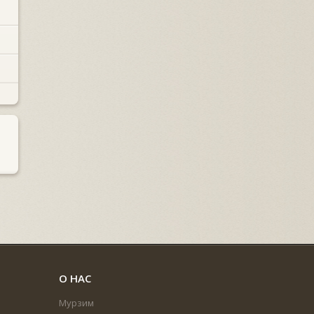
О НАС
Мурзим