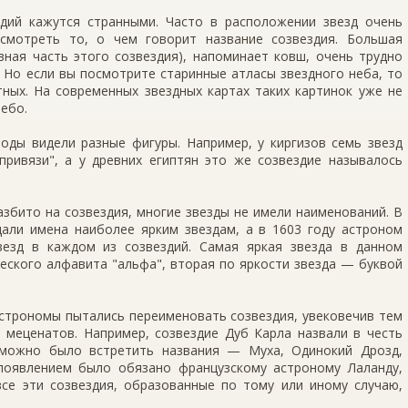
здий кажутся странными. Часто в расположении звезд очень
смотреть то, о чем говорит название созвездия. Большая
вная часть этого созвездия), напоминает ковш, очень трудно
 Но если вы посмотрите старинные атласы звездного неба, то
ных. На современных звездных картах таких картинок уже не
небо.
оды видели разные фигуры. Например, у киргизов семь звезд
ривязи", а у древних египтян это же созвездие называлось
азбито на созвездия, многие звезды не имели наименований. В
дали имена наиболее ярким звездам, а в 1603 году астроном
везд в каждом из созвездий. Самая яркая звезда в данном
еского алфавита "альфа", вторая по яркости звезда — буквой
е астрономы пытались переименовать созвездия, увековечив тем
 меценатов. Например, созвездие Дуб Карла назвали в честь
 можно было встретить названия — Муха, Одинокий Дрозд,
появлением было обязано французскому астроному Лаланду,
се эти созвездия, образованные по тому или иному случаю,