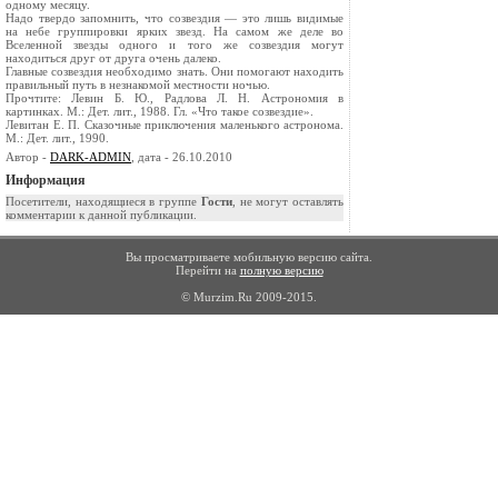
одному месяцу.
Надо твердо запомнить, что созвездия — это лишь видимые
на небе группировки ярких звезд. На самом же деле во
Вселенной звезды одного и того же созвездия могут
находиться друг от друга очень далеко.
Главные созвездия необходимо знать. Они помогают находить
правильный путь в незнакомой местности ночью.
Прочтите: Левин Б. Ю., Радлова Л. Н. Астрономия в
картинках. М.: Дет. лит., 1988. Гл. «Что такое созвездие».
Левитан Е. П. Сказочные приключения маленького астронома.
М.: Дет. лит., 1990.
Автор -
DARK-ADMIN
, дата - 26.10.2010
Информация
Посетители, находящиеся в группе
Гости
, не могут оставлять
комментарии к данной публикации.
Вы просматриваете мобильную версию сайта.
Перейти на
полную версию
© Murzim.Ru 2009-2015.