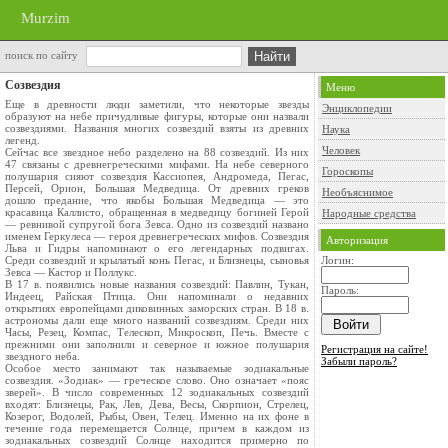
Murzim
поиск по сайту
Созвездия
Меню
Еще в древности люди заметили, что некоторые звезды
Энциклопедии
образуют на небе причудливые фигуры, которые они назвали
созвездиями. Названия многих созвездий взяты из древних
Наука
легенд.
Человек
Сейчас все звездное небо разделено на 88 созвездий. Из них
47 связаны с древнегреческими мифами. На небе северного
Гороскопы
полушария сияют созвездия Кассиопея, Андромеда, Пегас,
Персей, Орион, Большая Медведица. От древних греков
Необъяснимое
дошло предание, что якобы Большая Медведица — это
красавица Каллисто, обращенная в медведицу богиней Герой
Народные средства
— ревнивой супругой бога Зевса. Одно из созвездий названо
именем Геркулеса — героя древнегреческих мифов. Созвездия
Авторизация
Льва и Гидры напоминают о его легендарных подвигах.
Среди созвездий и крылатый конь Пегас, и Близнецы, сыновья
Логин:
Зевса — Кастор и Поллукс.
В 17 в. появились новые названия созвездий: Павлин, Тукан,
Пароль:
Индеец, Райская Птица. Они напоминали о недавних
открытиях европейцами диковинных заморских стран. В 18 в.
астрономы дали еще много названий созвездиям. Среди них
Часы, Резец, Компас, Телескоп, Микроскоп, Печь. Вместе с
прежними они заполнили и северное и южное полушария
Регистрация на сайте!
звездного неба.
Забыли пароль?
Особое место занимают так называемые зодиакальные
созвездия. «Зодиак» — греческое слово. Оно означает «пояс
зверей». В число современных 12 зодиакальных созвездий
входят: Близнецы, Рак, Лев, Дева, Весы, Скорпион, Стрелец,
Козерог, Водолей, Рыбы, Овен, Телец. Именно на их фоне в
течение года перемещается Солнце, причем в каждом из
зодиакальных созвездий Солнце находится примерно по