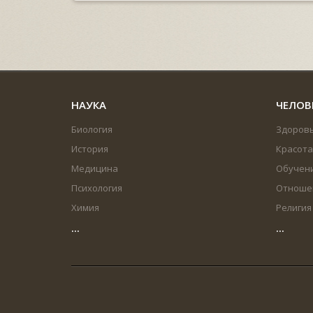
НАУКА
ЧЕЛОВ
Биология
Здоров
История
Красота
Медицина
Обучен
Психология
Отноше
Химия
Религия
...
...