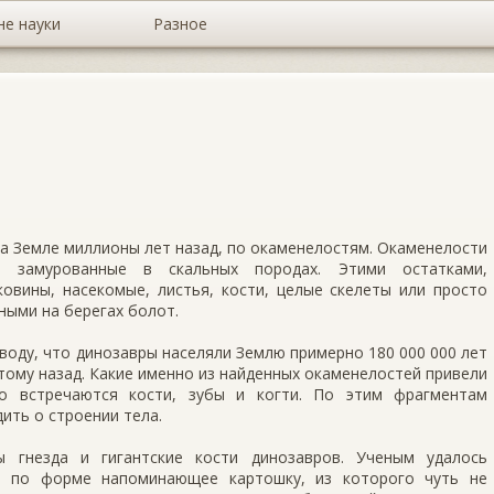
не науки
Разное
на Земле миллионы лет назад, по окаменелостям. Окаменелости
 замурованные в скальных породах. Этими остатками,
овины, насекомые, листья, кости, целые скелеты или просто
ными на берегах болот.
­воду, что динозавры населяли Землю примерно 180 000 000 лет
 тому назад. Какие именно из най­денных окаменелостей привели
о встречаются кости, зу­бы и когти. По этим фрагментам
ить о строении тела.
гнез­да и гигантские кости динозавров. Ученым уда­лось
, по форме напоминающее картошку, из которого чуть не