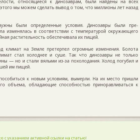
елости, относящиеся к динозаврам, были найде­ны на всех
з этого мы можем сделать вывод о том, что миллионы лет назад
нужны были определенные условия. Динозавры были пре­
ла изме­нялась в соответствии с температурой окружаю­щего
буйная растительность обеспечивала их пищей.
д климат на Земле претерпел огромные изменения. Болота
лимат стал холоднее и суше. Так что динозавры не только
ны — но и стали вялыми из-за похолодания. Холод погубил и
вшей им пищей.
о­собиться к новым условиям, вымерли. На их мес­то пришли
го объема, обладающие способностью при­норавливаться к
о с указанием активной ссылки на статью!