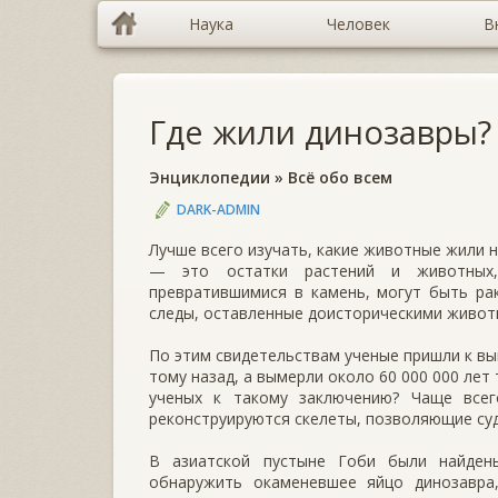
Наука
Человек
В
Где жили динозавры?
Энциклопедии
»
Всё обо всем
DARK-ADMIN
Лучше всего изучать, какие животные жили 
— это остатки растений и живо­тных,
превратившимися в камень, могут быть рак
следы, оставленные доистори­ческими живот
По этим свидетельствам ученые пришли к вы
тому назад, а вымерли около 60 000 000 лет
ученых к такому заключению? Чаще всег
реконструиру­ются скелеты, позволяющие суд
В азиатской пустыне Гоби были найдены 
обнаружить окаменевшее яйцо динозавра