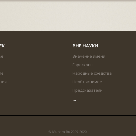
ЕК
ВНЕ НАУКИ
ье
Значение имени
Гороскопы
ие
Народные средства
ния
Необъяснимое
Предсказатели
...
© Murzim.Ru 2009-2020.