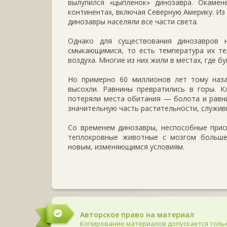
вылупился «цыпленок» динозавра. Окаме­н
континентах, включая Северную Аме­рику. И
динозавры населяли все части света.
Однако для существования динозавров 
смыкающимися, то есть температура их те
воздуха. Многие из них жили в местах, где 
Но примерно 60 миллионов лет тому наза
высохли. Равнины превратились в горы. К
потеряли места обитания — болота и равни
значительную часть раститель­ности, служи
Со временем динозавры, неспособные присп
теплокровные животные с мозгом больше
новым, изменяющимся условиям.
Авторское право на материал
Копирование материалов допускается тольк