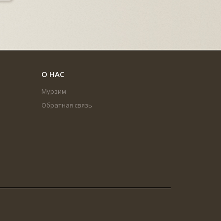
О НАС
Мурзим
Обратная связь