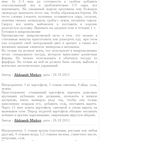
мин. За 2–3 мин до готовности к грибам добавить
спассерованный лук и приблизительно 1/3 сыра, все
перемешать. На смазанный жиром противень или большую
сковороду выложить тесто так, чтобы образовался бортик. На
тесто слоями уложить половину оставшегося сыра, сосиски,
ломтики свежих помидоров, грибы с луком, посыпать сыром.
Сверху все залить майонезом и поставить в хорошо
разогретую духовку. Выпекать на среднем огне в течение 1 ч.
Готовим в микроволновке
Преимущество микроволновой печи в том, что можно в
считанные минуты приготовить или разогреть еду, при этом
она сохранит свой натуральный цвет и аромат, а также все
жизненно важные элементы: минералы и витамины.
Но только ты должен знать, что используют в микроволновых
печах специальную посуду, которую выпускают различные
фирмы. Но можно использовать и обычную посуду из
фарфора. Но только на ней не должно быть сколов, выбоин и
всяческих металлических украшений.
Автор -
Aleksandr Minkov
, дата - 26.10.2011
Ингредиенты: 1 кг картофеля, 1 стакан сметаны, 4 яйца, соль,
зелень.
Приготовление: очищенный картофель нарезать довольно
крупными кубиками или дольками, положить в низкую
кастрюлю, влить кипящую воду так, чтобы она только
наполовину покрыла его, добавить соль, поставить варить.
Через 15 мин залить картофель сметаной и снова варить на
маленьком огне. Перед подачей картофель обильно посыпать
зеленью и крупно нарезанными, сваренными вкрутую яйцами.
Автор -
Aleksandr Minkov
, дата - 26.10.2011
Ингредиенты: 1 стакан крупы (гречневая, рисовая или любая
другая), 4 стакана воды, 1,5 стакана молока, сливочное масло,
петрушка, соль.