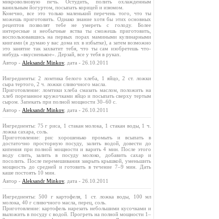
микроволновую печь. Остудить, полить охлажденным
ванильным йогуртом, посыпать корицей и изюмом.
Конечно, все это только маленький перечень того, что ты
можешь приготовить. Однако знание хотя бы этих основных
рецептов позволят тебе не умереть с голоду. Более
интересные и необычные яства ты сможешь приготовить,
воспользовавшись на первых порах мамиными кулинарными
книгами (я думаю у вас дома их в избытке), а затем возможно
это занятие так захватит тебя, что ты сам изобретешь что-
нибудь «вкусненькое». Дерзай, все у тебя в руках.
Автор -
Aleksandr Minkov
, дата - 26.10.2011
Ингредиенты: 2 ломтика белого хлеба, 1 яйцо, 2 ст. ложки
сыра тертого, 2 ч. ложки сливочного масла.
Приготовление: ломтики хлеба смазать маслом, положить на
хлеб порезанное кружочками яйцо и посыпать сверху тертым
сыром. Запекать при полной мощности 30–60 с.
Автор -
Aleksandr Minkov
, дата - 26.10.2011
Ингредиенты: 75 г риса, 1 стакан молока, 1 стакан воды, 1 ч.
ложка сахара, соль.
Приготовление: рис хорошенько промыть и всыпать в
достаточно просторную посуду, залить водой, довести до
кипения при полной мощности и варить 4 мин. После этого
воду слить, залить в посуду молоко, добавить сахар и
посолить. После перемешивания закрыть крышкой, уменьшить
мощность до средней и готовить в течение 7–9 мин. Дать
каше постоять 10 мин.
Автор -
Aleksandr Minkov
, дата - 26.10.2011
Ингредиенты: 500 г картофеля, 1 ст. ложка воды, 100 мл
молока, 40 г сливочного масла, перец, соль.
Приготовление: картофель нарезать небольшими кусочками и
выложить в посуду с водой. Прогреть на полной мощности 1–