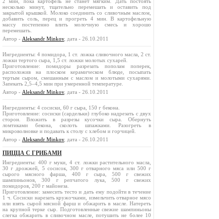
2 мин, пока картофель не станет мягким. Дать постоять
несколько минут, тщательно перемешать и оставить под
закрытой крышкой. Молоко соединить со сливочным маслом,
добавить соль, перец и прогреть 4 мин. В картофельную
массу постепенно влить молочную смесь и хорошо
перемешать.
Автор -
Aleksandr Minkov
, дата - 26.10.2011
Ингредиенты: 4 помидора, 1 ст. ложка сливочного масла, 2 ст.
ложки тертого сыра, 1,5 ст. ложки молотых сухарей.
Приготовление: помидоры разрезать пополам поперек,
расположив на плоском керамическом блюде, посыпать
тертым сыром, смешанным с маслом и молотыми сухарями.
Запекать 2,5–4,5 мин при умеренной температуре.
Автор -
Aleksandr Minkov
, дата - 26.10.2011
Ингредиенты: 4 сосиски, 60 г сыра, 150 г бекона.
Приготовление: сосиски (сардельки) глубоко надрезать с двух
сторон. Вложить в разрезы кусочки сыра. Обернуть
ломтиками бекона, сколоть шпажками. Разогреть в
микроволновке и подавать к столу с хлебом и горчицей.
Автор -
Aleksandr Minkov
, дата - 26.10.2011
ПИЦЦА С ГРИБАМИ
Ингредиенты: 400 г муки, 4 ст. ложки растительного масла,
30 г дрожжей, 5 сосисок, 300 г отварного мяса или 500 г
сырого мясного фарша, 400 г сыра, 500 г свежих
шампиньонов, 300 г репчатого лука, 500 г свежих
помидоров, 200 г майонеза.
Приготовление: замесить тесто и дать ему подойти в течение
1 ч. Сосиски нарезать кружочками, измельчить отварное мясо
или взять сырой мясной фарш и обжарить в масле. Натереть
на крупной терке сыр. Подготовленные свежие шампиньоны
слегка обжарить в сливочном масле, потушить не более 10