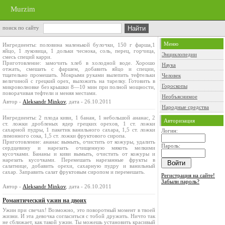
Murzim
поиск по сайту
Меню
Ингредиенты: половина маленькой булочки, 150 г фарша,1
яйцо, 1 луковица, 1 дольки чеснока, соль, перец, горчица,
Энциклопедии
смесь специй карри.
Приготовление: замочить хлеб в холодной воде. Хорошо
Наука
отжать, смешать с фаршем, добавить яйцо и специи,
тщательно промешать. Мокрыми руками вылепить тефтельки
Человек
величиной с грецкий орех, выложить на тарелку. Готовить в
Гороскопы
микроволновке без крышки 8—10 мин при полной мощности,
поворачивая тефтели и меняя местами.
Необъяснимое
Автор -
Aleksandr Minkov
, дата - 26.10.2011
Народные средства
Ингредиенты: 2 плода киви, 1 банан, 1 небольшой ананас, 2
Авторизация
ст. ложки дробленых ядер грецких орехов, 1 ст. ложки
сахарной пудры, 1 пакетик ванильного сахара, 1,5 ст. ложки
Логин:
лимонного сока, 1,5 ст. ложки фруктового сиропа.
Приготовление: ананас вымыть, очистить от кожуры, удалить
Пароль:
сердцевину и нарезать очищенную мякоть мелкими
кусочками. Бананы и киви вымыть, очистить от кожуры и
нарезать кусочками. Перемешать нарезанные фрукты в
салатнице, добавить орехи, сахарную пудру и ванильный
сахар. Заправить салат фруктовым сиропом и перемешать.
Регистрация на сайте!
Забыли пароль?
Автор -
Aleksandr Minkov
, дата - 26.10.2011
Романтический ужин на двоих
Ужин при свечах! Возможно, это поворотный момент в твоей
жизни. И эта девочка согласиться с тобой дружить. Ничто так
не сближает, как такой ужин. Ты можешь установить красивый