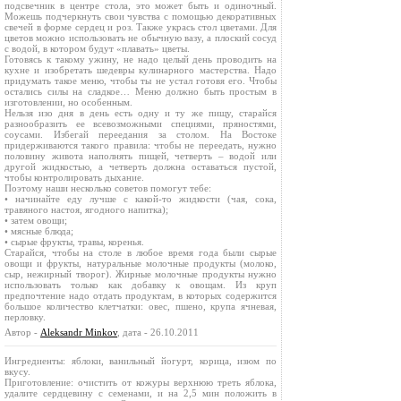
подсвечник в центре стола, это может быть и одиночный.
Можешь подчеркнуть свои чувства с помощью декоративных
свечей в форме сердец и роз. Также укрась стол цветами. Для
цветов можно использовать не обычную вазу, а плоский сосуд
с водой, в котором будут «плавать» цветы.
Готовясь к такому ужину, не надо целый день проводить на
кухне и изобретать шедевры кулинарного мастерства. Надо
придумать такое меню, чтобы ты не устал готовя его. Чтобы
остались силы на сладкое… Меню должно быть простым в
изготовлении, но особенным.
Нельзя изо дня в день есть одну и ту же пищу, старайся
разнообразить ее всевозможными специями, пряностями,
соусами. Избегай переедания за столом. На Востоке
придерживаются такого правила: чтобы не переедать, нужно
половину живота наполнять пищей, четверть – водой или
другой жидкостью, а четверть должна оставаться пустой,
чтобы контролировать дыхание.
Поэтому наши несколько советов помогут тебе:
• начинайте еду лучше с какой-то жидкости (чая, сока,
травяного настоя, ягодного напитка);
• затем овощи;
• мясные блюда;
• сырые фрукты, травы, коренья.
Старайся, чтобы на столе в любое время года были сырые
овощи и фрукты, натуральные молочные продукты (молоко,
сыр, нежирный творог). Жирные молочные продукты нужно
использовать только как добавку к овощам. Из круп
предпочтение надо отдать продуктам, в которых содержится
большое количество клетчатки: овес, пшено, крупа ячневая,
перловку.
Автор -
Aleksandr Minkov
, дата - 26.10.2011
Ингредиенты: яблоки, ванильный йогурт, корица, изюм по
вкусу.
Приготовление: очистить от кожуры верхнюю треть яблока,
удалите сердцевину с семенами, и на 2,5 мин положить в