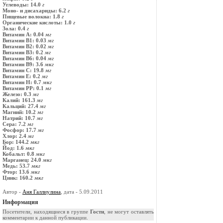
Углеводы: 14.0
г
Моно- и дисахариды: 6.2
г
Пищевые волокна: 1.8
г
Органические кислоты: 1.0
г
Зола: 0.4
г
Витамин A: 0.04
мг
Витамин B1: 0.03
мг
Витамин B2: 0.02
мг
Витамин B3: 0.2
мг
Витамин B6: 0.04
мг
Витамин B9: 3.6
мкг
Витамин C: 19.8
мг
Витамин E: 0.2
мг
Витамин H: 0.7
мкг
Витамин PP: 0.1
мг
Железо: 0.3
мг
Калий: 161.3
мг
Кальций: 27.4
мг
Магний: 10.2
мг
Натрий: 10.7
мг
Сера: 7.2
мг
Фосфор: 17.7
мг
Хлор: 2.4
мг
Бор: 144.2
мкг
Йод: 1.6
мкг
Кобальт: 0.8
мкг
Марганец: 24.0
мкг
Медь: 53.7
мкг
Фтор: 13.6
мкг
Цинк: 160.2
мкг
Автор -
Аня Галлиулина
, дата - 5.09.2011
Информация
Посетители, находящиеся в группе
Гости
, не могут оставлять
комментарии к данной публикации.