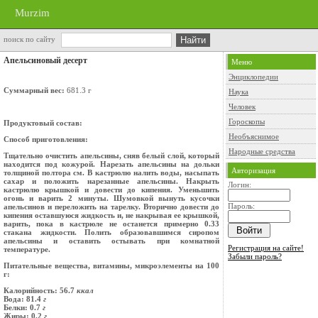
Murzim
поиск по сайту
Апельсиновый десерт
Меню
Энциклопедии
Суммарный вес:
681.3 г
Наука
Человек
Гороскопы
Продуктовый состав:
Необъяснимое
Способ приготовления:
Народные средства
Тщательно очистить апельсины, сняв белый слой, который
находится под кожурой. Нарезать апельсины на дольки
Авторизация
толщиной полтора см. В кастрюлю налить воды, насыпать
сахар и положить нарезанные апельсины. Накрыть
Логин:
кастрюлю крышкой и довести до кипения. Уменьшить
огонь и варить 2 минуты. Шумовкой вынуть кусочки
Пароль:
апельсинов и переложить на тарелку. Вторично довести до
кипения оставшуюся жидкость и, не накрывая ее крышкой,
варить, пока в кастрюле не останется примерно 0.33
стакана жидкости. Полить образовавшимся сиропом
апельсины и оставить остывать при комнатной
Регистрация на сайте!
температуре.
Забыли пароль?
Питательные вещества, витамины, микроэлементы на 100
г:
Калорийность: 56.7
ккал
Вода: 81.4
г
Белки: 0.7
г
Жиры: 0.2
г