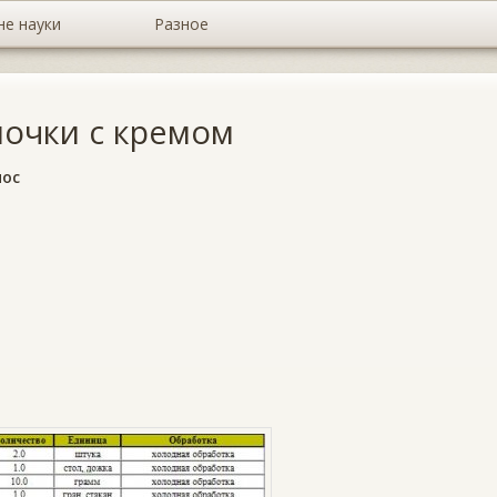
не науки
Разное
очки с кремом
мос