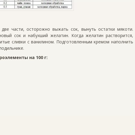
 две части, осторожно выжать сок, вынуть остатки мякоти.
иновый сок и набухший желатин. Когда желатин растворится,
битые сливки с ванилином. Подготовленным кремом наполнить
лодильнике.
оэлементы на 100 г: