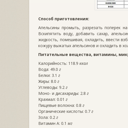
Способ приготовления:
Апельсины промыть, разрезать поперек на
Вскипятить воду, добавить сахар, апельс
жидкость, помешивая, охладить, ввести вз
кожуру выжатых апельсинов и охладить в хо
Питательные вещества, витамины, микр
Калорийность: 118.9
ккал
Вода: 49.0
г
Белки: 3.1
г
Жиры: 8.0
г
Углеводы: 9.2
г
Моно- и дисахариды: 2.8
г
Крахмал: 0.01
г
Пищевые волокна: 0.8
г
Органические кислоты: 0.7
г
Зола: 0.2
г
Витамин A: 0.1
мг