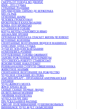
СМЕРТЬ ОТ ГОЛОДА ВО ДВОРЦЕ
ИМЯ - ЭТО СУДЬБА
СТРАННЫЕ РОДНИКИ
ПРЕДВИДЕНИЕ СИРАНО ДЕ БЕРЖЕРАКА
МЕСТЬ РЫБ
ОГНЕННЫЕ ШАРЫ
ЧЕЛОВЕК-ГРОМООТВОД
КРОКОДИЛЫ В КАНАЛИЗАЦИИ
БОМБА ПОД КРОВАТЬЮ
СО СПИЦЕЙ В ГОЛОВЕ
КОГДА МЕЧТЫ СТАНОВЯТСЯ ЯВЬЮ
АНОМАЛИИ ЗРЕНИЯ
ОГРОМНАЯ ЧЕРЕПАХА СПАСАЕТ ЖИЗНЬ ЧЕЛОВЕКУ
БЕТОННЫЕ КОЛОННЫ
СПОНТАННЫЕ ВОЗГОРАНИЯ ЛЮДЕИ В МАШИНАХ
ОДНО ИМЯ, ОДНА СУДЬБА
ДУХИ ИЗ ЛОНДОНСКОЙ БАШНИ
ПОМЕНЯЛИСЬ РОЛЯМИ
ОТРУБЛЕННЫЕ ГОЛОВЫ ОЖИВАЮТ
ЗАНОВО РОЖДЕННЫЕ ВУНДЕРКИНДЫ
ЧТО СНИЛОСЬ РОБЕРТУ СТИВЕНСОНУ
ЯСНОВИДЕНИЕ НАКАЗУЕМО?
РЕИНКАРНАЦИЯ СУПРУГИ СВЯШЕНННКА
ЖИВОТНОЕ-МАНЬЯК
СПОНТАННОЕ ВОЗГОРАННЕ НА РОЖДЕСТВО
ЧУДЕСНОЕ СПАСЕНИЕ ИЗ ГРОБА
АМЕЛИЯ ИРХАРТ - ПРОПАВШАЯ АМЕРИКАНСКАЯ
ГЕРОИНЯ
ЧУДО ЖИВОГО МОЗГА
ЖРЕЦ ХРАМА БЕЛА
САМЫЕ-САМЫЕ ПЕРВЫЕ ЛЮДИ?
ЦЕЛИТЕЛЬНАЯ МОЛНИЯ
ДВОЙНИК НАПОЛЕОНА
ЧУДЕСА ПАДРЕ ПИО
ПРЕДСКАЗАНИЯ В ФАТИМЕ
СВЯТОЙ, ПЗЛЕЧИВАЮЩИЙ ДУШЕВНОБОЛЬНЫХ
ВИННИЦКОЕ ЧУДО ЖДЕТ ОБЪЯСНЕНИЯ