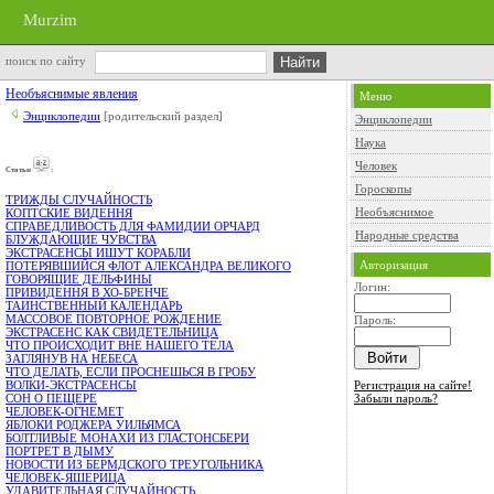
Murzim
поиск по сайту
Необъяснимые явления
Меню
Энциклопедии
[родительский раздел]
Энциклопедии
Наука
Человек
Cтатьи
:
Гороскопы
ТРИЖДЫ СЛУЧАЙНОСТЬ
Необъяснимое
КОПТСКИЕ ВИДЕННЯ
СПРАВЕДЛИВОСТЬ ДЛЯ ФАМИДИИ ОРЧАРД
Народные средства
БЛУЖДАЮЩИЕ ЧУВСТВА
ЭКСТРАСЕНСЫ ИШУТ КОРАБЛИ
Авторизация
ПОТЕРЯВШИЙСЯ ФЛОТ АЛЕКСАНДРА ВЕЛИКОГО
ГОВОРЯЩИЕ ДЕЛЬФИНЫ
Логин:
ПРИВИДЕННЯ В ХО-БРЕНЧЕ
ТАИНСТВЕННЫЙ КАЛЕНДАРЬ
МАССОВОЕ ПОВТОРНОЕ РОЖДЕНИЕ
Пароль:
ЭКСТРАСЕНС КАК СВИДЕТЕЛЬНИЦА
ЧТО ПРОИСХОДИТ ВНЕ НАШЕГО ТЕЛА
ЗАГЛЯНУВ НА НЕБЕСА
ЧТО ДЕЛАТЬ, ЕСЛИ ПРОСНЕШЬСЯ В ГРОБУ
Регистрация на сайте!
ВОЛКИ-ЭКСТРАСЕНСЫ
Забыли пароль?
СОН О ПЕЩЕРЕ
ЧЕЛОВЕК-ОГНЕМЕТ
ЯБЛОКИ РОДЖЕРА УИЛЬЯМСА
БОЛТЛИВЫЕ МОНАХИ ИЗ ГЛАСТОНСБЕРИ
ПОРТРЕТ В ДЫМУ
НОВОСТИ ИЗ БЕРМДСКОГО ТРЕУГОЛЬНИКА
ЧЕЛОВЕК-ЯШЕРИЦА
УДАВИТЕЛЬНАЯ СЛУЧАЙНОСТЬ