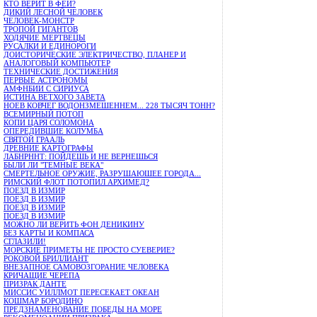
КТО ВЕРИТ В ФЕЙ?
ДИКИЙ ЛЕСНОЙ ЧЕЛОВЕК
ЧЕЛОВЕК-МОНСТР
ТРОПОЙ ГИГАНТОВ
ХОДЯЧИЕ МЕРТВЕЦЫ
РУСАЛКИ И ЕДИНОРОГИ
ДОИСТОРИЧЕСКИЕ ЭЛЕКТРИЧЕСТВО, ПЛАНЕР И
АНАЛОГОВЫЙ КОМПЬЮТЕР
ТЕХНИЧЕСКИЕ ДОСТИЖЕНИЯ
ПЕРВЫЕ АСТРОНОМЫ
АМФНБИИ С СИРИУСА
ИСТИНА ВЕТХОГО ЗАВЕТА
НОЕВ КОВЧЕГ ВОДОНЗМЕШЕННЕМ... 228 ТЫСЯЧ ТОНН?
ВСЕМИРНЫЙ ПОТОП
КОПИ ЦАРЯ СОЛОМОНА
ОПЕРЕДИВШИЕ КОЛУМБА
СВЯТОЙ ГРААЛЬ
ДРЕВНИЕ КАРТОГРАФЫ
ЛАБНРННТ: ПОЙДЕШЬ И НЕ ВЕРНЕШЬСЯ
БЫЛИ ЛИ "ТЕМНЫЕ ВЕКА"
СМЕРТЕЛЬНОЕ ОРУЖИЕ, РАЗРУШАЮШЕЕ ГОРОДА...
РИМСКИЙ ФЛОТ ПОТОПИЛ АРХИМЕД?
ПОЕЗД В ИЗМИР
ПОЕЗД В ИЗМИР
ПОЕЗД В ИЗМИР
ПОЕЗД В ИЗМИР
МОЖНО ЛИ ВЕРИТЬ ФОН ДЕНИКИНУ
БЕЗ КАРТЫ И КОМПАСА
СГЛАЗИЛИ!
МОРСКИЕ ПРИМЕТЫ НЕ ПРОСТО СУЕВЕРИЕ?
РОКОВОЙ БРИЛЛИАНТ
ВНЕЗАПНОЕ САМОВОЗГОРАНИЕ ЧЕЛОВЕКА
КРИЧАЩИЕ ЧЕРЕПА
ПРИЗРАК ДАНТЕ
МИССИС УИЛЛМОТ ПЕРЕСЕКАЕТ ОКЕАН
КОШМАР БОРОДИНО
ПРЕДЗНАМЕНОВАНИЕ ПОБЕДЫ НА МОРЕ