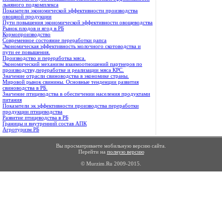
льняного подкомплекса
Показатели экономической эффективности производства
овощной продукции
Пути повышения экономической эффективности овощеводства
Рынок плодов и ягод в РБ
Кормопроизводство
Современное состояние переработки рапса
Экономическая эффективность молочного скотоводства и
пути ее повышения.
Производство и переработка мяса.
Экономический механизм взаимоотношений партнеров по
производству,переработке и реализации мяса КРС.
Значение отрасли свиноводства в экономике страны.
Мировой рынок свинины. Основные тенденции развития
свиноводства в РБ.
Значение птицеводства в обеспечении населения продуктами
питания
Показатели эк эффективности производства переработки
продукции птицеводства
Развитие птицеводства в РБ
Границы и внутренний состав АПК
Агротуризм РБ
Вы просматриваете мобильную версию сайта.
Перейти на
полную версию
© Murzim.Ru 2009-2015.