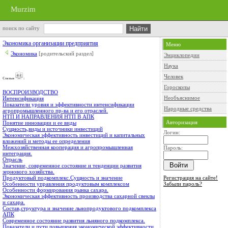
Murzim
поиск по сайту
Экономика организации предприятия
Меню
Экономика
[родительский раздел]
Энциклопедии
Наука
Человек
Cтатьи
:
Гороскопы
ВОСПРОИЗВОДСТВО
Необъяснимое
Интенсификация
Показатели уровня и эффективности интенсификации
Народные средства
агропромышленного пр-ва и его отраслей.
НТП И НАПРАВЛЕНИЯ НТП В АПК
Авторизация
Понятие инновации и ее виды
Сущность,виды и источники инвестиций
Логин:
Экономическая эффективность инвестиций и капитальных
вложений и методы ее определения
Межхозяйственная кооперация и агропромышленная
Пароль:
интеграция.
Отрасль
Значение, современное состояние и тенденции развития
зернового хозяйства.
Регистрация на сайте!
Продуктовый подкомплекс.Сущность и значение
Забыли пароль?
Особенности управления продуктовым комплексом
Особенности формирования рынка сахара.
Экономическая эффективность производства сахарной свеклы
и сахара.
Состав,структура и значение льнопродуктового подкомплекса
АПК
Современное состояние развития льняного подкомплекса.
Показатели и пути повышения экономической эффективности