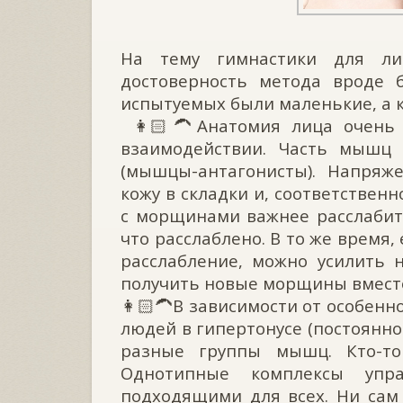
На тему гимнастики для ли
достоверность метода вроде 
испытуемых были маленькие, а к
⠀👩🏻‍🦱Анатомия лица очень
взаимодействии. Часть мышц 
(мышцы-антагонисты). Напряж
кожу в складки и, соответствен
с морщинами важнее расслабить
что расслаблено. В то же время
расслабление, можно усилить 
получить новые морщины вместо
👩🏻‍🦱В зависимости от особенн
людей в гипертонусе (постоян
разные группы мышц. Кто-то
Однотипные комплексы упр
подходящими для всех. Ни сам 