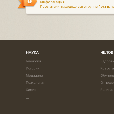
Информация
Посетители, находящиеся в группе
Гости
, 
НАУКА
ЧЕЛОВ
Биология
Здоров
История
Красота
Медицина
Обучен
Психология
Отноше
Химия
Религия
...
...