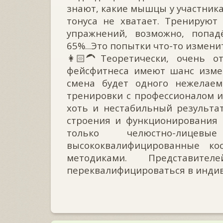
знают, какие мышцы у участник
тонуса не хватает. Тренируют в
упражнений, возможно, попад
65%...Это попытки что-то изменит
👩🏻‍🦱Теоретически, очень 
фейсфитнеса имеют шанс измени
смена будет одного нежелаем
тренировки с профессионалом им
хоть и нестабильный результа
строения и функционирования 
только челюстно-лиц
высококвалифицированные ко
методиками. Представител
переквалифицироваться в индиви