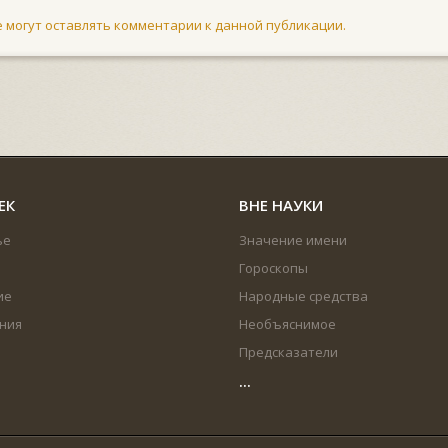
не могут оставлять комментарии к данной публикации.
ЕК
ВНЕ НАУКИ
ье
Значение имени
Гороскопы
ие
Народные средства
ния
Необъяснимое
Предсказатели
...