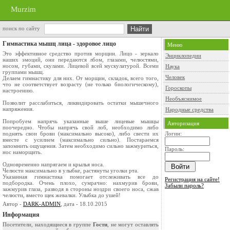
Murzim
поиск по сайту
Гимнастика мышц лица - здоровое лицо
Меню
Это эффективное средство против морщин. Лицо - зеркало
Энциклопедии
наших эмоций, они передаются лбом, глазами, челюстями,
носом, губами, скулами. Лицевой всей мускулатурой. Всеми
Наука
группами мышц.
Человек
Делаем гимнастику для них. От морщин, складок, всего того,
что не соответствует возрасту (не только биологическому),
Гороскопы
настроению.
Необъяснимое
Позволит расслабиться, ликвидировать остатки мышечного
напряжения.
Народные средства
Попробуем напрячь указанные выше лицевые мышцы
Авторизация
поочередно. Чтобы напрячь свой лоб, необходимо либо
поднять свои брови (максимально высоко), либо свести их
Логин:
вместе с усилием (максимально сильно). Постараемся
запомнить ощущения. Затем необходимо сильно зажмуриться,
Пароль:
нос наморщить.
Одновременно напрягаем и крылья носа.
Челюсти максимально в улыбке, растянуты уголки рта.
Указанная гимнастика помогает отслеживать все до
Регистрация на сайте!
подбородка. Очень плохо, сумрачно: нахмурив брови,
Забыли пароль?
зажмурив глаза, разводя в стороны ноздри своего носа, сжав
челюсти, вместо щек жевалки. Улыбка до ушей!
Автор -
DARK-ADMIN
, дата - 18.10.2015
Информация
Посетители, находящиеся в группе
Гости
, не могут оставлять