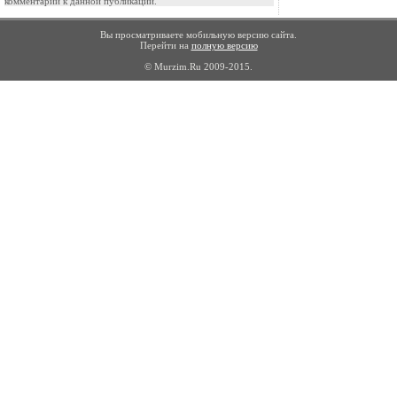
комментарии к данной публикации.
Вы просматриваете мобильную версию сайта.
Перейти на
полную версию
© Murzim.Ru 2009-2015.