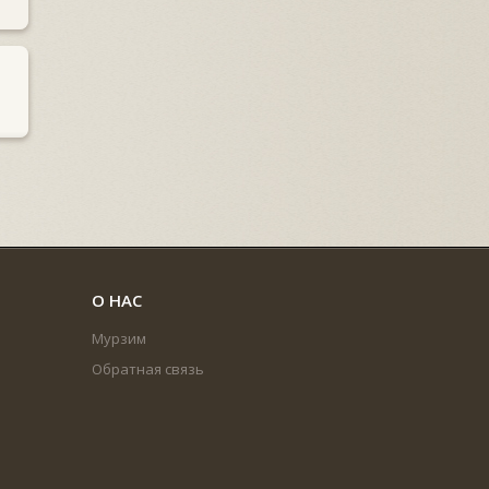
О НАС
Мурзим
Обратная связь