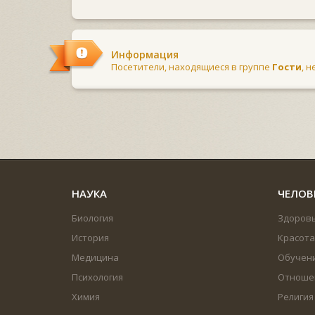
Информация
Посетители, находящиеся в группе
Гости
, 
НАУКА
ЧЕЛОВ
Биология
Здоров
История
Красота
Медицина
Обучен
Психология
Отноше
Химия
Религия