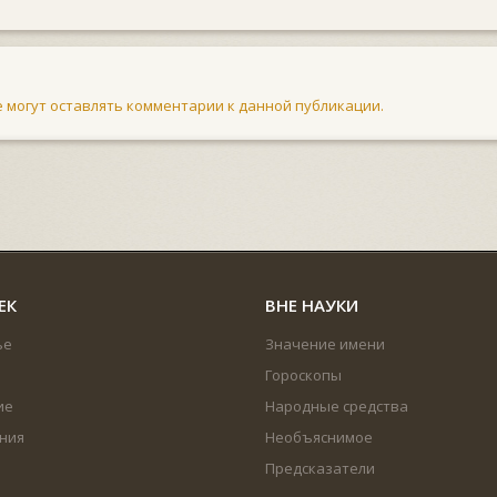
не могут оставлять комментарии к данной публикации.
ЕК
ВНЕ НАУКИ
ье
Значение имени
Гороскопы
ие
Народные средства
ния
Необъяснимое
Предсказатели