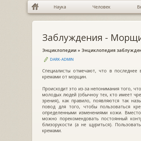
Наука
Человек
В
Заблуждения - Морщ
Энциклопедии
»
Энциклопедия заблужде
DARK-ADMIN
Специалисты отмечают, что в последнее
кремами от морщин.
Происходит это из-за непонимания того, чт
молодых людей (обычноу тех, кто имеет чре
зрения), как правило, появляются так н
повод для того, чтобы пользоваться кр
определенными изменениями кожи. Вмест
можно порекомендовать постоянный конт
близорукости (а не щуриться). Пользов
кремами.