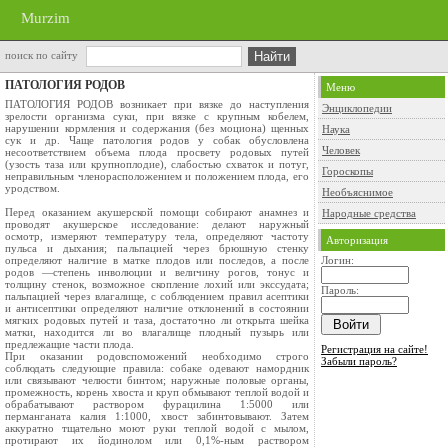
Murzim
поиск по сайту
ПАТОЛОГИЯ РОДОВ
Меню
ПАТОЛОГИЯ РОДОВ возникает при вязке до наступления
Энциклопедии
зрелости организма суки, при вязке с крупным кобелем,
нарушении кормления и содержания (без моциона) щенных
Наука
сук и др. Чаще патология родов у собак обусловлена
Человек
несоответствием объема плода просвету родовых путей
(узость таза или крупноплодие), слабостью схваток и потуг,
Гороскопы
неправильным членорасположением и положением плода, его
уродством.
Необъяснимое
Перед оказанием акушерской помощи собирают анамнез и
Народные средства
проводят акушерское исследование: делают наружный
осмотр, измеряют температуру тела, определяют частоту
Авторизация
пульса и дыхания; пальпацией через брюшную стенку
определяют наличие в матке плодов или последов, а после
Логин:
родов —степень инволюции и величину рогов, тонус и
толщину стенок, возможное скопление лохий или экссудата;
Пароль:
пальпацией через влагалище, с соблюдением правил асептики
и антисептики определяют наличие отклонений в состоянии
мягких родовых путей и таза, достаточно ли открыта шейка
матки, находится ли во влагалище плодный пузырь или
предлежащие части плода.
Регистрация на сайте!
При оказании родовспоможений необходимо строго
Забыли пароль?
соблюдать следующие правила: собаке одевают намордник
или связывают челюсти бинтом; наружные половые органы,
промежность, корень хвоста и круп обмывают теплой водой и
обрабатывают раствором фурацилина 1:5000 или
перманганата калия 1:1000, хвост забинтовывают. Затем
аккуратно тщательно моют руки теплой водой с мылом,
протирают их йодинолом или 0,1%-ным раствором