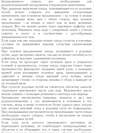
йодированного спирта; все необходимые для
родовспоможений инструменты стерилизуют кипячением.
При задержке выделения плода, показывающегося из родовых
путей, можно ускорить его выведение осторожным
натяжением; при головном предлежании —за голову и ножки
или за складки кожи шеи с обеих сторон, при тазовом
предлежании —за ножки и хвост или за кожу коленных
складок. Все это можно делать через марлевую салфетку или
полотенце. Извлекать плод надо с умеренной силой с учетом
схваток и потуг и в соответствии с дугообразным
направлением оси таза.
Если одна или две передние ножки плода согнуты в плечевых
суставах их выпрямляют зацепив согнутым указательным
пальцем.
При тазовом предлежании плода, застрявшего в родовых
путях, надо экстренно извлечь, так как он может погибнуть от
асфиксии, вследствие сдавливания пуповины.
Если плод не проходит через половую щель и упирается
головой в промежность, голову плода снаружи (через ткани
промежности) фиксируют пальцами левой руки, а пальцами
правой руки расширяют половую щель, приподнимают и
сдвигают к затылку плода верхний угол вульвы, затем
захватывают голову со стороны затылка и сбоку и выводят ее
их половой щели.
При сухости родовых путей на слизистую оболочку наносят
стерильное вазелиновое масло или жир. Вазелиновое масло
можно вливать с помощью резинового катетера или шприца.
Акушерские инструменты (шприцы, пинцеты и др.) при
родовспоможении у сук применяются в основном в тех
случаях, когда в матке остается не более одного-двух плодов
или застрял мертвый плод и родовые пути не повреждены.
При накладывании инструментов на предлежащие части плода
необходимо строго следить, чтобы в инструмент не попала
стенка родовых путей.
Если сука из-за плохого материнского инстинкта не
перегрызает пуповину, не освобождает новорожденных от
оболочек и не облизывает его, в таких случаях необходимо