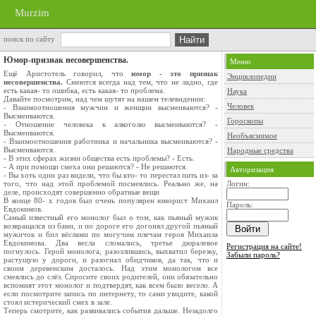
Murzim
поиск по сайту
Юмор-признак несовершенства.
Меню
Ещё Аристотель говорил, что
юмор - это признак
Энциклопедии
несовершенства.
Сме­ются всегда над тем, что не ладно, где
есть какая- то ошибка, есть какая- то проблема.
Наука
Давайте посмотрим, над чем шутят на нашем телевидении:
Человек
- Взаимоотношения мужчин и женщин высмеиваются? -
Высмеиваются.
Гороскопы
- Отношение человека к алкоголю высмеиваются? -
Высмеиваются.
Необъяснимое
- Взаимоотношения работника и начальника высмеиваются? -
Выс­меиваются.
Народные средства
- В этих сферах жизни общества есть проблемы? - Есть.
- А при помощи смеха они решаются? - Не решаются.
Авторизация
- Вы хоть один раз видели, что бы кто- то перестал пить из- за
того, что над этой проблемой посмеялись. Реально же, на
Логин:
деле, происходят совер­шенно обратные вещи
В конце 80- х годов был очень популярен юморист Михаил
Пароль:
Евдокимов.
Самый известный его монолог был о том, как пьяный мужик
возвращался из бани, и по дороге его догонял другой пьяный
мужичок и бил вёслами по могучим плечам героя Михаила
Евдокимова. Два весла сломались, третье дюралевое
Регистрация на сайте!
погнулось. Герой монолога, разозлившись, выхватил березку,
Забыли пароль?
растущую у дороги, и разогнал обидчиков, да так, что и
своим деревенским досталось. Над этим монологом все
смеялись до слёз. Спросите своих родителей, они обязательно
вспомнят этот монолог и подтвердят, как всем было весело. А
если посмотрите запись по интернету, то сами увидите, какой
стоял истерический смех в зале.
Теперь смотрите, как развивались события дальше. Незадолго