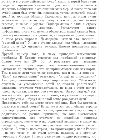
до этого в стране действовал сухой закон, который был очень
бездарно применён специально для того, чтобы вызвать
агрессию в обществе в отношении этих мер. А после того как
сухой закон был отменён, появились толпы смехачей, самый
яркий из которых Михаил Евдокимов, которые стали очень
талант­ливо шутить на эту тему - какие русские пьяные
весёлые, сильные и уда­лые. Одновременно с этим в страну
хлынули тонны алкоголя. Результатом такого
информационного управления обществом нашей страны было
резкое уменьшение рождаемости, а смертность одновременно
с этим резко вырос­ла. Демографы назвали это явление -
"русский крест". У нас в стране каж­дый год убыль населения
была около 1,5 миллиона человек. Просто посмея­лись над
проблемой.
Другой пример того, к чему приводит высмеивание
проблемы. В Европе смеются над проблемой однополых
браков уже лет 20- 30. В результате для населения
европейских стран однополые взаимоотношения стали
настолько привычными, что воспринимаются ими как норма.
Там в школе дети такого же возраста, как и вы, на вопрос: -
"Какой ты ориентации?" отвечают: - "Я ещё не определился".
Там среди школьников проводят опросы на тему: "Мож­ но ли
отдавать на усыновление детей однополым родителям?",
школьники отвечают утвердительно, не видя в этом ничего
плохого, так как для них это уже норма. Вы вот задумайтесь,
кем воспитают ребёнка в такой семье, какую семью он создаст
сам в будущем, и будут ли в этой семье рождаться дети?
Представьте себя на месте этого ребёнка, Вам бы хотелось
оказаться в такой семье? Когда же в эти европейские страны
приходят учиться дети из России, приехавшие в эту страну с
родителями по разным причинам, то они оказываются
единственными, кто отвечает на подобные вопросы
отрицательно, после чего их родителей вызывают в школу на
беседу о том, что они неправильно воспитывают своего
ребёнка. А теперь посмот­рим, что происходит у нас в России
- на эту тему у нас стали шутить недавно, а в крупных
городах в Москве, Питере уже очень трудно разли­чить, кто