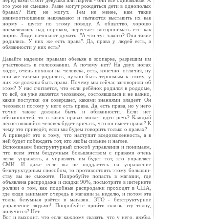
перед вами стоит девушка или парень - они все одинаковые. А
это уже не смешно. Разве могут рождаться дети в однополых
браках? Нет, не могут. Тем не менее, нам такие
взаимоотношения навязывают и пытаются выставить их как
норму - шутят по этому поводу. А общество, хорошо
посмеявшись над пороком, перестаёт воспринимать его как
по­рок. Люди начинают думать: "А что тут такого? Они такие
родились. У них же есть права". Да, права у людей есть, а
обязанности у них есть?
Давайте наделим правами обезьян в зоопарке, разрешим им
участвовать в голосовании. А почему нет? На двух ногах
ходят, очень похожи на чело­века, есть, конечно, отличия, ну
они же такими родились, нужно быть терпимым к этому, у
них же должны быть права. Почему мы сейчас заговорили об
этом? У нас считается, что если ребё­нок родился в роддоме,
то всё, он уже является человеком, состоявшимся и не важно,
какие поступки он совершает, какими знаниями владеет. Он
че­ловек и потому у него есть права. Да, есть права, но у него
точно также должны быть и обязанности. Если нет
обязанностей, то о каких правах может идти речь? Каждый
несостоявшийся человек будет кричать, что он имеет право? К
чему это приведёт, если мы будем говорить только о правах?
А приведёт это к тому, что наступит вседозволенность, а в
ней будет побеж­дать тот, кто якобы сильнее и наглее.
Вспоминаем безструктурный способ управления и понимаем,
что всем этим бездумным большинством с правами очень
легко управлять, а управ­лять им будет тот, кто управляет
СМИ. И даже если вы не поддаётесь на управление
безструктурным способом, то противостоять этому большин­
ству вы не сможете. Попробуйте попасть в магазин, где
объявлена распро­дажа и скидки 90%, посмотрите в интернете
ролики о том, как подобные распродажи проходят в США,
где люди занимают очередь в магазин за неделю, и потом эта
толпа безумная рвётся в магазин. ЭТО - безструктурное
управление людьми! Попробуйте пройти сквозь эту толпу,
получится? Нет.
Вот и выходит, что если каждому сказать, что у него, якобы,