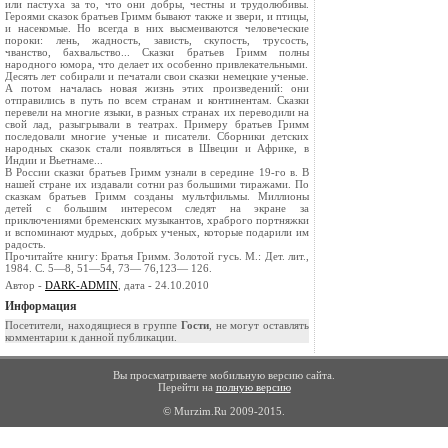
или пастуха за то, что они добры, честны и трудолюбивы.
Героями сказок братьев Гримм бывают также и звери, и птицы,
и насекомые. Но всегда в них высмеиваются человеческие
пороки: лень, жадность, зависть, скупость, трусость,
чванство, бахвальство... Сказки братьев Гримм полны
народного юмора, что делает их особенно привлекательными.
Десять лет собирали и печатали свои сказки немецкие ученые.
А потом началась новая жизнь этих произведений: они
отправились в путь по всем странам и континентам. Сказки
перевели на многие языки, в разных странах их переводили на
свой лад, разыгрывали в театрах. Примеру братьев Гримм
последовали многие ученые и писатели. Сборники детских
народных сказок стали появляться в Швеции и Африке, в
Индии и Вьетнаме...
В России сказки братьев Гримм узнали в середине 19-го в. В
нашей стране их издавали сотни раз большими тиражами. По
сказкам братьев Гримм созданы мультфильмы. Миллионы
детей с большим интересом следят на экране за
приключениями бременских музыкантов, храброго портняжки
и вспоминают мудрых, добрых ученых, которые подарили им
радость.
Прочитайте книгу: Братья Гримм. Золотой гусь. М.: Дет. лит.,
1984. С. 5—8, 51—54, 73— 76,123— 126.
Автор -
DARK-ADMIN
, дата - 24.10.2010
Информация
Посетители, находящиеся в группе
Гости
, не могут оставлять
комментарии к данной публикации.
Вы просматриваете мобильную версию сайта.
Перейти на
полную версию
© Murzim.Ru 2009-2015.