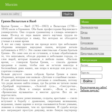
Murzim
поиск по сайту
Гримм Вильгельм и Якоб
Меню
Братья Гримм — Якоб (1785—1863) и Вильгельм (1786—
Энциклопедии
1859) жили в Германии. Оба были профессорами Берлинского
университета. Они создали грамматику и словарь немецкого
Наука
языка. Из-под их пера вышло много научных трудов по
Человек
немецкой литературе и языку, без которых не обходятся
ученые и в наше время.
Гороскопы
А все же славу принесли им прежде всего три небольших
сборника немецких народных сказок, которые начали
Необъяснимое
публиковать в 1812 г. Эти сказки известны как «Сказки братьев
Гримм». Но сами они их не сочиняли, а только обрабатывали
Народные средства
те, что записывали, обходя деревни и небольшие города, со
слов людей, которые помнили и любили сказки. «Настало
Авторизация
время, — говорили братья Гримм, — спасать древние
предания и сказки, чтобы они не исчезли навсегда в
Логин:
беспокойных днях наших, как искра в колодце или роса под
горячим солнцем».
Пароль:
Больше двухсот сказок собрали братья Гримм в своих
сборниках, которые они назвали «Детские и семейные сказки».
И они действительно стали детскими и семейными, потому
что редко можно найти семью, где бы детям не читали сказки
«Храбрый портняжка», «Золотой гусь», «Снегурочка»,
Регистрация на сайте!
«Золушка», «Волк и семеро козлят», «Волк и лиса»,
Забыли пароль?
«Бременские музыканты» и многие другие. Все их не
перечислить.
Герои этих сказок: ремесленники, солдаты, крестьяне — смело
вступают в борьбу с драконами, свирепыми великанами,
ведьмами, злыми царями и всегда оказываются более умными,
ловкими и отважными, чем их противники. И судьба всегда
воз- награждает простую девушку, нелю- бимую падчерицу