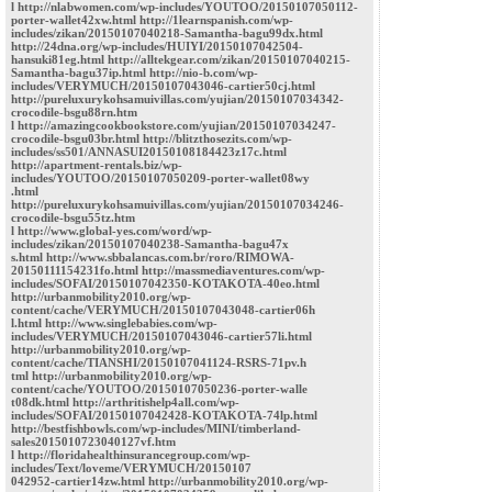
l http://nlabwomen.com/wp-includes/YOUTOO/20150107050112-
porter-wallet42xw.html http://1learnspanish.com/wp-
includes/zikan/20150107040218-Samantha-bagu99dx.html
http://24dna.org/wp-includes/HUIYI/20150107042504-
hansuki81eg.html http://alltekgear.com/zikan/20150107040215-
Samantha-bagu37ip.html http://nio-b.com/wp-
includes/VERYMUCH/20150107043046-cartier50cj.html
http://pureluxurykohsamuivillas.com/yujian/20150107034342-
crocodile-bsgu88rn.htm
l http://amazingcookbookstore.com/yujian/20150107034247-
crocodile-bsgu03br.html http://blitzthosezits.com/wp-
includes/ss501/ANNASUI20150108184423z17c.html
http://apartment-rentals.biz/wp-
includes/YOUTOO/20150107050209-porter-wallet08wy
.html
http://pureluxurykohsamuivillas.com/yujian/20150107034246-
crocodile-bsgu55tz.htm
l http://www.global-yes.com/word/wp-
includes/zikan/20150107040238-Samantha-bagu47x
s.html http://www.sbbalancas.com.br/roro/RIMOWA-
20150111154231fo.html http://massmediaventures.com/wp-
includes/SOFAI/20150107042350-KOTAKOTA-40eo.html
http://urbanmobility2010.org/wp-
content/cache/VERYMUCH/20150107043048-cartier06h
l.html http://www.singlebabies.com/wp-
includes/VERYMUCH/20150107043046-cartier57li.html
http://urbanmobility2010.org/wp-
content/cache/TIANSHI/20150107041124-RSRS-71pv.h
tml http://urbanmobility2010.org/wp-
content/cache/YOUTOO/20150107050236-porter-walle
t08dk.html http://arthritishelp4all.com/wp-
includes/SOFAI/20150107042428-KOTAKOTA-74lp.html
http://bestfishbowls.com/wp-includes/MINI/timberland-
sales2015010723040127vf.htm
l http://floridahealthinsurancegroup.com/wp-
includes/Text/loveme/VERYMUCH/20150107
042952-cartier14zw.html http://urbanmobility2010.org/wp-