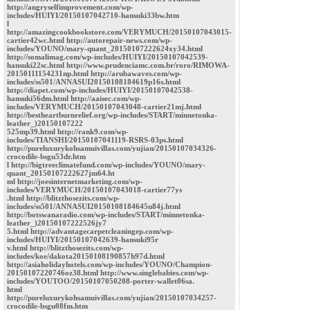
http://angryselfimprovement.com/wp-
includes/HUIYI/20150107042710-hansuki33bw.htm
l
http://amazingcookbookstore.com/VERYMUCH/20150107043015-
cartier42wc.html http://autorepair-news.com/wp-
includes/YOUNO/mary-quant_20150107222624xy34.html
http://somalimag.com/wp-includes/HUIYI/20150107042539-
hansuki22sc.html http://www.prudenciamc.com.br/roro/RIMOWA-
20150111154231np.html http://arubawaves.com/wp-
includes/ss501/ANNASUI20150108184619p16s.html
http://diapet.com/wp-includes/HUIYI/20150107042538-
hansuki56dm.html http://aaisec.com/wp-
includes/VERYMUCH/20150107043048-cartier21mj.html
http://bestheartburnrelief.org/wp-includes/START/minnetonka-
leather_)20150107222
525mp39.html http://rank9.com/wp-
includes/TIANSHI/20150107041119-RSRS-03ps.html
http://pureluxurykohsamuivillas.com/yujian/20150107034326-
crocodile-bsgu53dr.htm
l http://bigtreeclimatefund.com/wp-includes/YOUNO/mary-
quant_20150107222627jm64.ht
ml http://joesinternetmarketing.com/wp-
includes/VERYMUCH/20150107043018-cartier77ys
.html http://blitzthosezits.com/wp-
includes/ss501/ANNASUI20150108184645u84j.html
http://botswanaradio.com/wp-includes/START/minnetonka-
leather_)20150107222526jy7
5.html http://advantagecarpetcleaningep.com/wp-
includes/HUIYI/20150107042639-hansuki95r
v.html http://blitzthosezits.com/wp-
includes/koe/dakota20150108190857h97d.html
http://asiaholidayhotels.com/wp-includes/YOUNO/Champion-
20150107220746oz38.html http://www.singlebabies.com/wp-
includes/YOUTOO/20150107050208-porter-wallet06sa.
html
http://pureluxurykohsamuivillas.com/yujian/20150107034257-
crocodile-bsgu08fm.htm