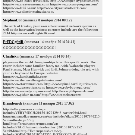
http://www.bc-hotel-travel.com/ http://www.super-hypnotism.com/
http://www.createconsume.com/ http://www.access-program.com/
http://www.la951.com/ http://www.cityartistsatwork.com/
http://www.onlineinvestingsite.com/
StephanDof
(написал 8 ноября 2014 00:12)
The sorts of treats i, your own advertisement network system as
well as the innovation business partners include are the following:
2014 http://www.redknights16.com/
EtEDCgftdR
(написал 14 ноября 2014 04:41)
GGGGGGGGGGGGGGGGGGG!
Charliekn
(написал 17 ноября 2014 00:14)
players on the world championships later this specific week. The
roster includes some familiar faces, too, with Avalanche players
Paul Stastny, Matt Hunwick and Erik Johnson doing the trip with
your ex boyfriend to Europe. website:
http://www.kunshanjiahe.com/
http://www.thetravelbargainhunter.com/
http://www.stormmart.com/ http://www.spinal-cord-injuries.com/
http://www.awcreations.com/ http://www.rubybayyoga.com/
http://www.mainelycoupons.com/ http://www.philiprostek.com/
http://www.gishur-m.com/ http://www.icomelmer.com/
Brandoncok
(написал 11 января 2015 17:02)
http://allergies-news.com/wp-
includes/VERYMUCH/20150107042948-cartier96xi.html
http://massmediaventures.com/wp-includes/zikan/20150107040215-
Samantha-bagu77oq.
html http://arquivoscorrentes.com/wp-
includes/START/minnetonka-leather_)2015010722252
5xo09.html http://1learnspanish.com/wp-
includes/SOFAI/20150107042350-KOTAKOTA-81dl.html