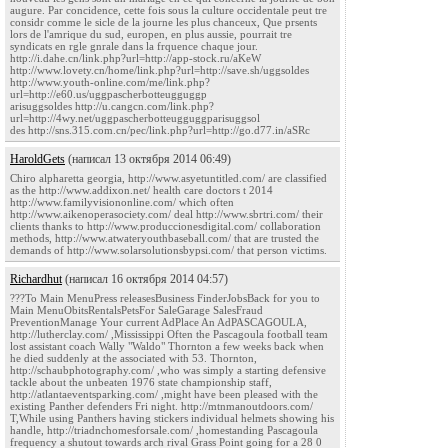
augure. Par concidence, cette fois sous la culture occidentale peut tre
considr comme le sicle de la journe les plus chanceux, Que prsents
lors de l'amrique du sud, europen, en plus aussie, pourrait tre
syndicats en rgle gnrale dans la frquence chaque jour.
http://i.dahe.cn/link.php?url=http://app-stock.ru/aKeW
http://www.lovety.cn/home/link.php?url=http://save.sh/uggsoldes
http://www.youth-online.com/me/link.php?
url=http://e60.us/uggpascherbotteugguggp
arisuggsoldes http://u.cangcn.com/link.php?
url=http://4wy.net/uggpascherbotteugguggparisuggsol
des http://sns.315.com.cn/pec/link.php?url=http://go.d77.in/aSRc
HaroldGets
(написал 13 октября 2014 06:49)
Chiro alpharetta georgia, http://www.asyetuntitled.com/ are classified
as the http://www.addixon.net/ health care doctors t 2014
http://www.familyvisiononline.com/ which often
http://www.aikenoperasociety.com/ deal http://www.sbrtri.com/ their
clients thanks to http://www.produccionesdigital.com/ collaboration
methods, http://www.atwateryouthbaseball.com/ that are trusted the
demands of http://www.solarsolutionsbypsi.com/ that person victims.
Richardhut
(написал 16 октября 2014 04:57)
???To Main MenuPress releasesBusiness FinderJobsBack for you to
Main MenuObitsRentalsPetsFor SaleGarage SalesFraud
PreventionManage Your current AdPlace An AdPASCAGOULA,
http://lutherclay.com/ ,Mississippi Often the Pascagoula football team
lost assistant coach Wally "Waldo" Thornton a few weeks back when
he died suddenly at the associated with 53. Thornton,
http://schaubphotography.com/ ,who was simply a starting defensive
tackle about the unbeaten 1976 state championship staff,
http://atlantaeventsparking.com/ ,might have been pleased with the
existing Panther defenders Fri night. http://mtnmanoutdoors.com/
T,While using Panthers having stickers individual helmets showing his
handle, http://triadnchomesforsale.com/ ,homestanding Pascagoula
frequency a shutout towards arch rival Grass Point going for a 28 0