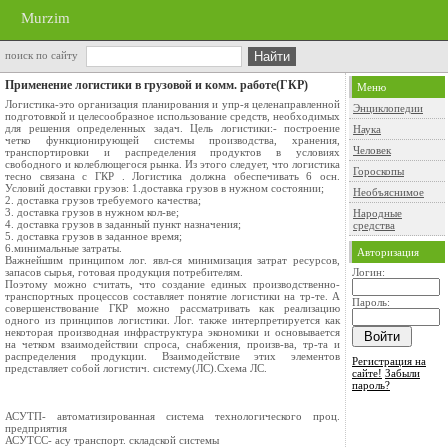
Murzim
поиск по сайту
Применение логистики в грузовой и комм. работе(ГКР)
Меню
Логистика-это организация планирования и упр-я целенаправленной
Энциклопедии
подготовкой и целесообразное использование средств, необходимых
для решения определенных задач. Цель логистики:- построение
Наука
четко функционирующей системы производства, хранения,
Человек
транспортировки и распределения продуктов в условиях
свободного и колеблющегося рынка. Из этого следует, что логистика
Гороскопы
тесно связана с ГКР . Логистика должна обеспечивать 6 осн.
Условий доставки грузов: 1.доставка грузов в нужном состоянии;
Необъяснимое
2. доставка грузов требуемого качества;
3. доставка грузов в нужном кол-ве;
Народные
4. доставка грузов в заданный пункт назначения;
средства
5. доставка грузов в заданное время;
6.минимальные затраты.
Авторизация
Важнейшим принципом лог. явл-ся минимизация затрат ресурсов,
запасов сырья, готовая продукция потребителям.
Логин:
Поэтому можно считать, что создание единых производственно-
транспортных процессов составляет понятие логистики на тр-те. А
Пароль:
совершенствование ГКР можно рассматривать как реализацию
одного из принципов логистики. Лог. также интерпретируется как
некоторая производная инфраструктура экономики и основывается
на четком взаимодействии спроса, снабжения, произв-ва, тр-та и
распределения продукции. Взаимодействие этих элементов
Регистрация на
представляет собой логистич. систему(ЛС).Схема ЛС.
сайте!
Забыли
пароль?
АСУТП- автоматизированная система технологического проц.
предприятия
АСУТСС- асу транспорт. складской системы