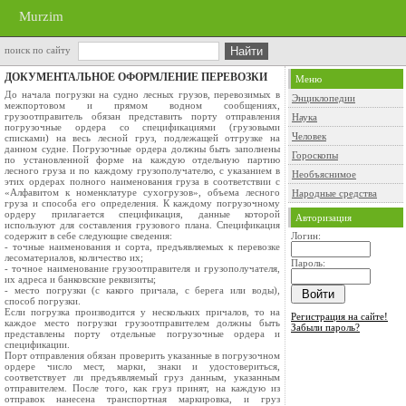
Murzim
поиск по сайту
ДОКУМЕНТАЛЬНОЕ ОФОРМЛЕНИЕ ПЕРЕВОЗКИ
Меню
До начала погрузки на судно лесных грузов, перевозимых в
Энциклопедии
межпортовом и прямом водном сообщениях,
грузоотправитель обязан представить порту отправления
Наука
погрузочные ордера со спецификациями (грузовыми
Человек
списками) на весь лесной груз, подлежащей отгрузке на
данном судне. Погрузочные ордера должны быть заполнены
Гороскопы
по установленной форме на каждую отдельную партию
лесного груза и по каждому грузополучателю, с указанием в
Необъяснимое
этих ордерах полного наименования груза в соответствии с
«Алфавитом к номенклатуре сухогрузов», объема лесного
Народные средства
груза и способа его определения. К каждому погрузочному
ордеру прилагается спецификация, данные которой
Авторизация
используют для составления грузового плана. Спецификация
содержит в себе следующие сведения:
Логин:
- точные наименования и сорта, предъявляемых к перевозке
лесоматериалов, количество их;
Пароль:
- точное наименование грузоотправителя и грузополучателя,
их адреса и банковские реквизиты;
- место погрузки (с какого причала, с берега или воды),
способ погрузки.
Если погрузка производится у нескольких причалов, то на
Регистрация на сайте!
каждое место погрузки грузоотправителем должны быть
Забыли пароль?
представлены порту отдельные погрузочные ордера и
спецификации.
Порт отправления обязан проверить указанные в погрузочном
ордере число мест, марки, знаки и удостовериться,
соответствует ли предъявляемый груз данным, указанным
отправителем. После того, как груз принят, на каждую из
отправок нанесена транспортная маркировка, и груз