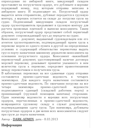
оприходован по амбарной книге, заведующий складом
проставляет на погрузочном ордере, его дубликате и корешке
порядковый номер, под которым отправка записана в
амбарную книгу. И подписывает их. Погрузочный ордер
выдается затем отправителю, дубликат передается в грузовую
контору, а корешок остается на складе до погрузки груза на
судно. Подписанный заведующим складом погрузочный
ордер грузоотправитель предъявляет в грузовую контору для
расчета провозных платежей и выписки коносамента. Таким
образом, погрузочный ордер представляет собой первичный
документ. сопровождающий груз до передачи на судно.
Коносамент - документ, выдаваемый судовладельцем или его
агентом грузоотправителю, подтверждающий прием груза к
перевозке морем из одного пункта в другой на определенных
условиях и содержащий обязательство перевозчика выдать
груз в порту назначения законному держателю коносамента на
основании погрузочного ордера. Коносамент -важнейший
перевозочный документ, удостоверяющий наличие договора
морской перевозки; доказывает принятие указанного в нем
количества груза к перевозке; определяет правоотношения
между перевозчиком и получателем груза.
В каботажных перевозках на все сдаваемые судну отправки
составляется приемо-сдаточная ведомость в четырех
экземплярах. Для каждого порта назначения составляется
приемо-сдаточная ведомость. По окончании погрузки на все
четыре экземпляра приемо-сдаточной ведомости
подписываются сдающей (складской работник порта) и
принимающей (грузовой помощник капитана) сторонами.
Один экземпляр ведомости и корешки всех погрузочных
ордеров, перечисленных в приемо-сдаточной ведомости,
возвращаются грузовому складу и служат документами,
подтверждающими сдачу груза. Три экземпляра, дубликаты
погрузочных ордеров и две копии всех коносаментов следуют
при грузе до порта назначения.
Автор -
DARK-ADMIN
, дата - 8.03.2013
Информация