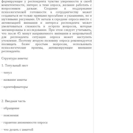
формирующие у респондента чувство уверенности в своей
компетентности, интерес к теме опроса, желание работать с
вопросником дальше. Создание и поддержание
психологической готовности к сотрудничеству может
создаваться не только прямыми просьбами и указаниями, но и
шутливыми рисунками. От начала к середине опроса вместе с
активизацией внимания и интереса респондента может
увеличиваться сложность и острота вопросов, которые
запланированы в исследовании. При этом следует учитывать,
что после 45 минут напряженного внимания в непривычной
для респондента ситуации опроса может наступить
утомление. Поэтому вторую половину опроса рекомендуется
посвящать более простым вопросам, использовать
психологические приемы, активизирующие внимание
респондента.
Структура анкеты:
1. Титульный лист
· титул
· название анкеты
· идентификаторы
2. Вводная часть
· обращение
· пояснения
· гарантии анонимности опроса
· что делать с анкетой