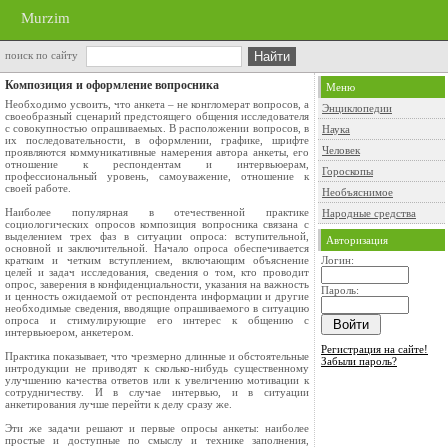
Murzim
поиск по сайту
Композиция и оформление вопросника
Меню
Необходимо усвоить, что анкета – не конгломерат вопросов, а
Энциклопедии
своеобразный сценарий предстоящего общения исследователя
с совокупностью опрашиваемых. В расположении вопросов, в
Наука
их последовательности, в оформлении, графике, шрифте
Человек
проявляются коммуникативные намерения автора анкеты, его
отношение к респондентам и интервьюерам,
Гороскопы
профессиональный уровень, самоуважение, отношение к
своей работе.
Необъяснимое
Наиболее популярная в отечественной практике
Народные средства
социологических опросов композиция вопросника связана с
выделением трех фаз в ситуации опроса: вступительной,
Авторизация
основной и заключительной. Начало опроса обеспечивается
кратким и четким вступлением, включающим объяснение
Логин:
целей и задач исследования, сведения о том, кто проводит
опрос, заверения в конфиденциальности, указания на важность
Пароль:
и ценность ожидаемой от респондента информации и другие
необходимые сведения, вводящие опрашиваемого в ситуацию
опроса и стимулирующие его интерес к общению с
интервьюером, анкетером.
Регистрация на сайте!
Практика показывает, что чрезмерно длинные и обстоятельные
Забыли пароль?
интродукции не приводят к сколько-нибудь существенному
улучшению качества ответов или к увеличению мотивации к
сотрудничеству. И в случае интервью, и в ситуации
анкетирования лучше перейти к делу сразу же.
Эти же задачи решают и первые опросы анкеты: наиболее
простые и доступные по смыслу и технике заполнения,