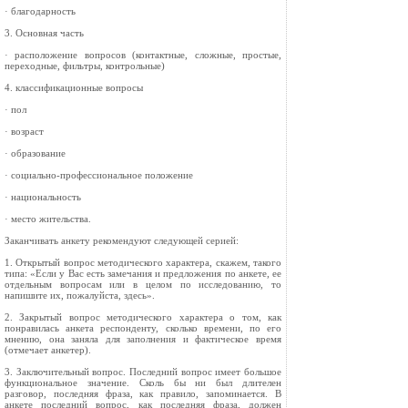
· благодарность
3. Основная часть
· расположение вопросов (контактные, сложные, простые,
переходные, фильтры, контрольные)
4. классификационные вопросы
· пол
· возраст
· образование
· социально-профессиональное положение
· национальность
· место жительства.
Заканчивать анкету рекомендуют следующей серией:
1. Открытый вопрос методического характера, скажем, такого
типа: «Если у Вас есть замечания и предложения по анкете, ее
отдельным вопросам или в целом по исследованию, то
напишите их, пожалуйста, здесь».
2. Закрытый вопрос методического характера о том, как
понравилась анкета респонденту, сколько времени, по его
мнению, она заняла для заполнения и фактическое время
(отмечает анкетер).
3. Заключительный вопрос. Последний вопрос имеет большое
функциональное значение. Сколь бы ни был длителен
разговор, последняя фраза, как правило, запоминается. В
анкете последний вопрос, как последняя фраза, должен