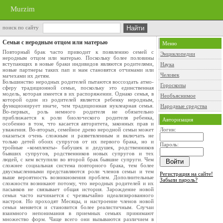
Murzim
поиск по сайту
Семьи с неродным отцом или матерью
Меню
Повторный брак часто приводит к появлению семей с
Энциклопедии
неродным отцом или матерью. Поскольку более половины
вступающих в новые браки индивидов являются родителями,
Наука
новые партнеры таких пап и мам становятся отчимами или
Человек
мачехами их детям.
Большинство неродных родителей пытаются воссоздать атмо­
Гороскопы
сферу традиционной семьи, поскольку это единственная
модель, которая имеется в их распоряжении. Однако семья, в
Необъяснимое
которой один из родителей является ребенку неродным,
функционирует иначе, чем традиционная нуклеарная семья.
Народные средства
Во-первых, роль немного родителя не обязательно
приближается к роли биолоческого родителя ребенка,
Авторизация
особенно в том, что касается авторитета, законных прав и
уважения. Во-вторых, семейное древо неродной семьи может
Логин:
оказаться очень сложным и развет­вленным и включать не
только детей обоих супругов от их перво­го брака, но и
Пароль:
тройные «комплекты» бабушек и дедушек, родст­венников
бывших супругов, родственников новых супругов и тех
людей, с кем вступили во второй брак бывшие супруги. Чем
сложнее социальная система повторного брака, тем более
дву­смысленными представляются роли членов семьи и тем
Регистрация на сайте!
выше вероятность возникновения проблем. Дополнительные
Забыли пароль?
сложности возникают потому, что неродных родителей и их
пасынков не связывает общая история. Зарождение новой
семьи часто начи­нается с чрезвычайно идеализированного
настроя. Но проходят Месяцы, и настроение членов новой
семьи меняется и становится более реалистичным. Случаи
взаимного непонимания в приемных семьях принимают
множество форм. Чаще всего они вызываются различием в