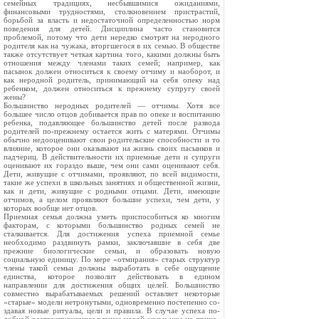
семейных традициях, несбывшимися ожиданиями,
финансовыми трудностями, столкновением пристрастий,
борьбой за власть и недостаточной определенностью норм
поведения для детей. Дисциплина часто становится
проблемой, потому что дети нередко смотрят на неродного
родителя как на чужака, вторгше­гося в их семью. В обществе
также отсутствует четкая картина того, какими должны быть
отношения между членами таких семей; например, как
пасынок должен относиться к своему отчи­му и наоборот, и
как неродной родитель, принимающий на себя опеку над
ребенком, должен относиться к прежнему супругу своей
жены?
Большинство неродных родителей — отчимы. Хотя все
большее число отцов добивается прав по опеке и воспитанию
ребенка, подавляющее большинство детей после развода
роди­телей по-прежнему остается жить с матерями. Отчимы
обычно недооценивают свои родительские способности и то
влияние, которое они оказывают на жизнь своих пасынков и
падчериц. В действительности их приемные дети и супруги
оценивают их гораздо выше, чем они сами оценивают себя.
Дети, живущие с отчимами, проявляют, по всей видимости,
такие же успехи в школьных занятиях и общественной жизни,
как и дети, живу­щие с родными отцами. Дети, имеющие
отчимов, а целом про­являют большие успехи, чем дети, у
которых вообще нет отцов.
Приемная семья должна уметь приспособиться ко многим
факторам, с которыми большинство родных семей не
сталкива­ется. Для достижения успеха приемной семье
необходимо раз­двинуть рамки, заключавшие в себя две
прежние биологические семьи, и образовать новую
социальную единицу. По мере «от­мирания» старых структур
члены такой семьи должны вырабо­тать в себе ощущение
единства, которое позволит действовать в едином
направлении для достижения общих целей. Большин­ство
совместно вырабатываемых решений оставляет некоторые
«старые» модели нетронутыми, одновременно постепенно со­
здавая новые ритуалы, цели и правила. В случае успеха по­