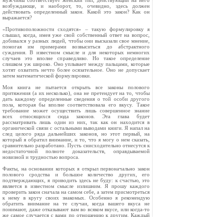
мужчины соответствует женский тип, действующий на него
возбуждающе, и наоборот, то, очевидно, здесь должен
действовать определенный закон. Какой это закон? Как он
выражается?
«Противоположности сходятся» – такую формулировку я
слышал, когда, имея уже свой собственный ответ на вопрос,
добивался у разных людей, чтобы они высказали свое мнение,
помогая им примерами возвыситься до абстрактного
суждения. В известном смысле и для некоторых немногих
случаев это вполне справедливо. Но такое определение
слишком уж широко. Оно уплывает между пальцами, которые
хотят охватить нечто более осязательное. Оно не допускает
затем математической формулировки.
Моя книга не пытается открыть все законы полового
притяжения (а их несколько), она не претендует на то, чтобы
дать каждому определенные сведения о той особи другого
пола, которая бы вполне соответствовала его вкусу. Такое
требование может осуществить лишь совершенное знание
всех относящихся сюда законов. Эта глава будет
рассматривать лишь один из них, так как он находится в
органической связи с остальными выводами книги. Я напал на
след целого ряда дальнейших законов, но этот первый, на
который я обратил внимание, и то, что я могу о нем сказать,
сравнительно разработано. Пусть снисходительно отнесутся к
недостаточной полноте доказательств, оправдываемой
новизной и трудностью вопроса.
Факты, на основании которых я открыл первоначально закон
полового сродства и большое количество других, его
подтверждающих, я приводить здесь не буду: к счастью, это
является в известном смысле излишним. Я прошу каждого
проверить закон сначала на самом себе, а затем присмотреться
к нему в кругу своих знакомых. Особенно я рекомендую
обратить внимание на те случаи, когда вашего вкуса не
понимают, даже отказывают вам во всяком вкусе, или когда‑то
же самое случается с вами по отношению к другим. Каждый