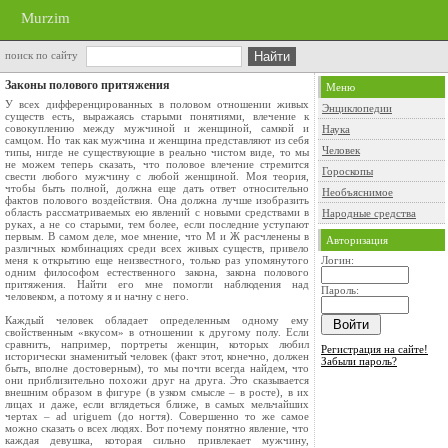
Murzim
поиск по сайту
Законы полового притяжения
Меню
У всех дифференцированных в половом отношении живых
Энциклопедии
существ есть, выражаясь старыми понятиями, влечение к
совокуплению между мужчиной и женщиной, самкой и
Наука
самцом. Но так как мужчина и женщина представляют из себя
Человек
типы, нигде не существующие в реально чистом виде, то мы
не можем теперь сказать, что половое влечение стремится
Гороскопы
свести любого мужчину с любой женщиной. Моя теория,
чтобы быть полной, должна еще дать ответ относительно
Необъяснимое
фактов полового воздействия. Она должна лучше изобразить
область рассматриваемых ею явлений с новыми средствами в
Народные средства
руках, а не со старыми, тем более, если последние уступают
первым. В самом деле, мое мнение, что М и Ж расчленены в
Авторизация
различных комбинациях среди всех живых существ, привело
меня к открытию еще неизвестного, только раз упомянутого
Логин:
одним философом естественного закона, закона полового
притяжения. Найти его мне помогли наблюдения над
Пароль:
человеком, а потому я и начну с него.
Каждый человек обладает определенным одному ему
свойственным «вкусом» в отношении к другому полу. Если
сравнить, например, портреты женщин, которых любил
Регистрация на сайте!
исторически знаменитый человек (факт этот, конечно, должен
Забыли пароль?
быть, вполне достоверным), то мы почти всегда найдем, что
они приблизительно похожи друг на друга. Это сказывается
внешним образом в фигуре (в узком смысле – в росте), в их
лицах и даже, если вглядеться ближе, в самых мельчайших
чертах – ad uriguem (до ногтя). Совершенно то же самое
можно сказать о всех людях. Вот почему понятно явление, что
каждая девушка, которая сильно привлекает мужчину,