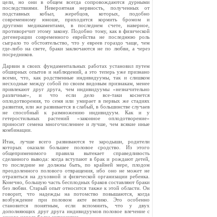
цели, но они в общем всегда сопровождаются дурными
последствиями. Невероятная нервность, полученных от
подставных кобыл, жеребцов, которых, подобно
современному юноше, приходится кормить бромом и
другими медикаментами, в последнем счете, наверное,
противоречит этому закону. Подобно тому, как в физической
дегенерации современного еврейства не последнюю роль
сыграло то обстоятельство, что у евреев гораздо чаще, чем
где‑либо на свете, браки заключаются не по любви, а через
посредников.
Дарвин в своих фундаментальных работах установил путем
обширных опытов и наблюдений, а это теперь уже признано
всеми, что, как родственные индивидуумы, так и слишком
несходные между собой по своим видовым признакам, менее
привлекают друг друга, чем индивидуумы «незначительно
различные», и что если дело все‑таки коснется
оплодотворения, то семя или умирает в первых же стадиях
развития, или жe развивается в слабый, в большинстве случаев
не способный к размножению индивидуум. Как и у
гетеростильных растений «законное оплодотворение»
приносит семена многочисленнее и лучше, чем всякие иные
комбинации.
Итак, лучше всего развиваются те зародыши, родители
которых оказали большее половое сродство. Из этого
общеприменимого правила вытекает справедливость
сделанного вывода: когда вступают в брак и рождают детей,
то последние не должны быть, по крайней мере, плодом
преодоленного полового отвращения, ибо оно не может не
отразиться на духовной и физической организации ребенка.
Конечно, большую часть бесплодных браков составляют браки
без любви. Старый опыт относится также к этой области. Он
говорит, что надежды на потомство повышаются, когда
возбуждение при половом акте велико. Это особенно
становится понятным, если вспомнить, что у двух
дополняющих друг друга индивидуумов половое влечение с