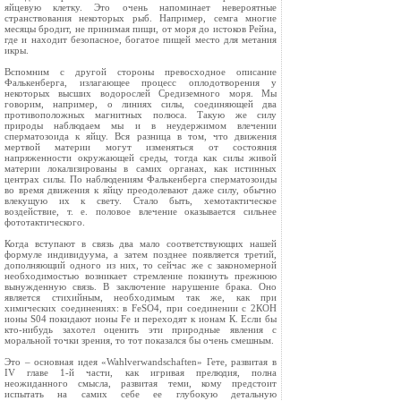
яйцевую клетку. Это очень напоминает невероятные
странствования некоторых рыб. Например, семга многие
месяцы бродит, не принимая пищи, от моря до истоков Рейна,
где и находит безопасное, богатое пищей место для метания
икры.
Вспомним с другой стороны превосходное описание
Фалькенберга, излагающее процесс оплодотворения у
некоторых высших водорослей Средиземного моря. Мы
говорим, например, о линиях силы, соединяющей два
противоположных магнитных полюса. Такую же силу
природы наблюдаем мы и в неудержимом влечении
сперматозоида к яйцу. Вся разница в том, что движения
мертвой материи могут изменяться от состояния
напряженности окружающей среды, тогда как силы живой
материи локализированы в самих органах, как истинных
центрах силы. По наблюдениям Фалькенберга сперматозоиды
во время движения к яйцу преодолевают даже силу, обычно
влекущую их к свету. Стало быть, хемотактическое
воздействие, т. е. половое влечение оказывается сильнее
фототактического.
Когда вступают в связь два мало соответствующих нашей
формуле индивидуума, а затем позднее появляется третий,
дополняющий одного из них, то сейчас же с закономерной
необходимостью возникает стремление покинуть прежнюю
вынужденную связь. В заключение нарушение брака. Оно
является стихийным, необходимым так же, как при
химических соединениях: в FeSО4, при соединении с 2КОН
ионы S04 покидают ионы Fe и переходят к ионам К. Если бы
кто‑нибудь захотел оценить эти природные явления с
моральной точки зрения, то тот показался бы очень смешным.
Это – основная идея «Wahlverwandschaften» Гете, развитая в
IV главе 1‑й части, как игривая прелюдия, полна
неожиданного смысла, развитая теми, кому предстоит
испытать на самих себе ее глубокую детальную