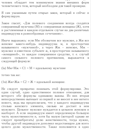
человек обладает тем минимумом знания внешних форм
человеческого тела, который необходим для такой проверки.
Я сам указанным путем открыл закон, который я сейчас и
формулирую.
Закон гласит; «Для полового соединения всегда сходятся
совершенный мужчина (М) и совершенная женщина (Ж), хотя
и расчлененные в каждом отдельном случае на два различных
индивидуума в разнообразных сочетаниях».
Иначе выражаясь: если Mм обозначим все мужское, а Жм все
женское какого‑нибудь индивидуума м, в просторечии
называемого «мужчиной», а через Жж – женское, Mж –
мужское в известном субъекте ж, в просторечии называемого
«женщиной», то каждое совершенное сродство, т. е. случай
самого сильного полового притяжения, выражается в
следующей формуле:
(la) Mм+Mж = C1 = M = идеальному мужчине
точно так же:
(1в) Жм+Жж = С2 = Ж = идеальной женщине.
Не следует превратно понимать этой формулировки. Это
один случай, одно единственное половое отношение, для
которого обе формулы одинаково важны. Из них вторая
непосредственно вытекает из первой и не вносит в нее ничего
нового, ведь мы предполагаем, что у каждого индивидуума
столько женского элемента, сколько не достает в нем
мужского. Цельное мужское нуждается в цельном женском и
наоборот. А если индивидуум имеет определенную большую
часть мужественности и, хотя бы малую (которой однако не
следует пренебрегать) долю женственности, тогда нужно,
чтобы другой индивидуум дополнил недостающую для всего
целого долю мужественности. Также пополняется в одно