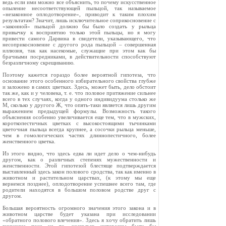
ведь если ими можно все объяснить, то почему искусственное
опыление несоответствующей пыльцой, так называемое
«незаконное оплодотворение», приводит к таким плохим
результатам? Значит, лишь исключительное соприкосновение с
«законной» пыльцой должно бы было создать у рыльца
привычку к восприятию только этой пыльцы, но я могу
привести самого Дарвина в свидетели, указывающего, что
несоприкосновение с другого рода пыльцой – совершенная
иллюзия, так как насекомые, служащие при этом как бы
брачными посредниками, в действительности способствуют
безразличному скрещиванию.
Поэтому кажется гораздо более вероятной гипотеза, что
основание этого особенного избирательного свойства глубже
и заложено в самих цветках. Здесь, может быть, дело обстоит
так же, как и у человека, т. е. что половое притяжение сильнее
всего в тех случаях, когда у одного индивидуума столько же
М, сколько у другого Ж, что опять‑таки является лишь другим
выражением предыдущей формулы. Возможность такого
объяснения особенно увеличивается еще тем, что в мужских,
короткопестичных цветках с высокостоящими тычинками
цветочная пыльца всегда крупнее, а сосочки рыльца меньше,
чем в гомологических частях длиннопестичного, более
женственного цветка.
Из этого видно, что здесь едва ли идет дело о чем‑нибудь
другом, как о различных степенях мужественности и
женственности. Этой гипотезой блестяще подтверждается
выставленный здесь закон полового сродства, так как именно в
животном и растительном царствах, (к этому мы еще
вернемся позднее), оплодотворение успешнее всего там, где
родители находятся в большом половом родстве друг с
другом.
Большая вероятность огромного значения этого закона и в
животном царстве будет указана при исследовании
«обратного полового влечения». Здесь я хочу обратить лишь