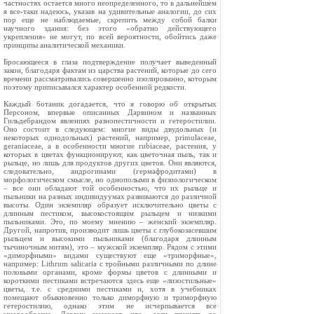
частностях остается много неопределенного, то в дальнейшем
я все‑таки надеюсь, указав на удивительные аналогии, до сих
пор еще не наблюдаемые, скрепить между собой балки
научного здания: без этого «обратно действующего
укрепления» не могут, по всей вероятности, обойтись даже
принципы аналитической механики.
Бросающееся в глаза подтверждение получает выведенный
закон, благодаря фактам из царства растений, которые до сего
времени рассматривались совершенно изолированно, которым
поэтому приписывался характер особенной редкости.
Каждый ботаник догадается, что я говорю об открытых
Персоном, впервые описанных Дарвином и названных
Гильдебрандом явлениях разнопестичности и гетеростилии.
Оно состоит в следующем: многие виды двудольных (и
некоторых однодольных) растений, например, primulaceae,
geraniaceae, а в особенности многие rubiaceae, растения, у
которых в цветах функционируют, как цветочная пыль, так и
рыльце, но лишь для продуктов других цветов. Они являются,
следовательно, андрогинами (гермафродитами) в
морфологическом смысле, но однополыми в физиологическом
– все они обладают той особенностью, что их рыльце и
пыльники на разных индивидуумах развиваются до различной
высоты. Один экземпляр образует исключительно цветы с
длинным пестиком, высокостоящим рыльцем и низкими
пыльниками. Это, по моему мнению – женский экземпляр.
Другой, напротив, производит лишь цветы с глубокозасевшим
рыльцем и высокими пыльниками (благодаря длинным
тычиночным нитям), это – мужской экземпляр. Рядом с этими
«диморфными» видами существуют еще «триморфные»,
например: Lithrum salicaria с тройными различными по длине
половыми органами, кроме формы цветов с длинными и
короткими пестиками встречаются здесь еще «лизостильные»
цветы, т.е. с средними пестиками и, хотя в учебниках
помещают обыкновенно только диморфную и триморфную
гетеростилию, однако этим не исчерпывается все