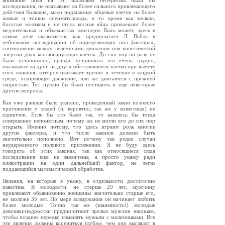
внимание пока на то, насколько интересны были бы
исследования, не оказывают ли более сильного привлекающего
действия большие, мало подвижные яйцевые клетки на более
живые и тонкие сперматозоиды, в то время как мелкие,
богатые желтком и не столь косные яйца привлекают более
медлительных и объемистых зоосперм. Быть может, здесь в
самом деле сказывается, как предполагает Л. Вейль в
небольшом исследовании об определяющих пол факторах,
соотношение между величинами движения или кинетической
энергии двух конъюгирующих клеток. До сих пор ни разу не
было установлено, правда, установить это очень трудно,
оказывают ли друг на друга обе слившиеся клетки при вычете
того влияния, которое оказывает трение и течение в жидкой
среде, ускоряющее движение, или же двигаются с прежней
скоростью. Тут нужно бы было поставить и еще некоторые
другие вопросы.
Как уже раньше было указано, приведенный закон полового
притяжения у людей (и, вероятно, так же у животных) не
единичен. Если бы это было так, то казалось бы тогда
совершенно непонятным, почему же не могли его до сих пор
открыть. Именно потому, что здесь играют роль многие
другие факторы, и что число законов должно быть
значительно пополнено. Вот почему так редки случаи
неудержимого полового притяжения. Я не буду здесь
говорить об этих законах, так как относящиеся сюда
исследования еще не закончены, а просто укажу ради
иллюстрации на один дальнейший фактор, не легко
поддающийся математической обработке.
Явления, на которые я укажу, в отдельности достаточно
известны. В молодости, не старше 20 лет, мужчину
привлекают обыкновенно женщины значительно старше его,
не моложе 35 лет. По мере возмужания он начинает любить
более молодых. Точно так же (взаимность!) молодые
девушки‑подростки предпочитают зрелых мужчин юношам,
чтобы позднее нередко изменять мужьям с мальчишками. Все
эти явления должны корениться глубже, чем они выглядят в