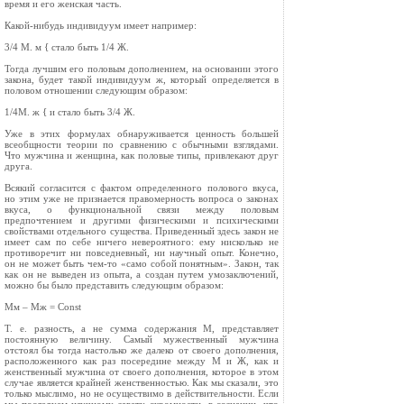
время и его женская часть.
Какой‑нибудь индивидуум имеет например:
3/4 М. м { стало быть 1/4 Ж.
Тогда лучшим его половым дополнением, на основании этого
закона, будет такой индивидуум ж, который определяется в
половом отношении следующим образом:
1/4М. ж { и стало быть 3/4 Ж.
Уже в этих формулах обнаруживается ценность большей
всеобщности теории по сравнению с обычными взглядами.
Что мужчина и женщина, как половые типы, привлекают друг
друга.
Всякий согласится с фактом определенного полового вкуса,
но этим уже не признается правомерность вопроса о законах
вкуса, о функциональной связи между половым
предпочтением и другими физическими и психическими
свойствами отдельного существа. Приведенный здесь закон не
имеет сам по себе ничего невероятного: ему нисколько не
противоречит ни повседневный, ни научный опыт. Конечно,
он не может быть чем‑то «само собой понятным». Закон, так
как он не выведен из опыта, а создан путем умозаключений,
можно бы было представить следующим образом:
Мм – Мж = Const
Т. e. разность, а не сумма содержания М, представляет
постоянную величину. Самый мужественный мужчина
отстоял бы тогда настолько же далеко от своего дополнения,
расположенного как раз посередине между М и Ж, как и
женственный мужчина от своего дополнения, которое в этом
случае является крайней женственностью. Как мы сказали, это
только мыслимо, но не осуществимо в действительности. Если