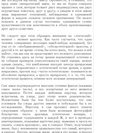
мы последуем научному завету скромности, в сознании, что
пред нами эмпирический закон, то мы не будем говорить
заранее о силе, которая толкает двух индивидуумов, как двух
игрушечных плясунов, друг к другу, а увидим в этом законе
лишь выражение отношений, наблюдаемых в одинаковой
форме в каждом сильном половом притяжении. Он может
показать в данном случае постоянно одинаковую сумму
мужественности или женственности в обоих притягивающих
друг друга существах.
Не следует при этом обращать внимания на «этический»
момент – момент красоты. Как часто случается, что один
человек совершенно восхищен какой‑нибудь женщиной, без
ума от ее «необыкновенной», «обольстительной» красоты, а
другой в то же время «очень бы хотел знать, что можно в ней
найти», так как она не представляет его полового дополнения.
Не становясь здесь на точку зрения нормативной эстетики и
не собирая примеров относительности такой оценки, можно
однако сказать,, что влюбленные находят иногда прекрасным
не только безразличное с эстетической точки зрения, а прямо
некрасивое, причем под «чисто‑эстетическим» понимается не
абсолютно прекрасное, а просто прекрасное, т. e. то, что нам
эстетически нравится, помимо всех половых апперцепций.
Сам закон подтверждается многими сотнями фактов (называю
самое малое число), и все исключения из него являются
кажущимися. Почти каждая любовная парочка, которую
встречаешь на улице, дает этому новое доказательство.
Исключения были бы тем более поучительны, что они
усиливали бы следы других законов и побуждали бы к их
исследованию. Впрочем, я сам произвел много опытов
следующим образом: у меня была коллекция фотографий
безупречно чисто красивых эстетически женщин, с
определенным содержанием в каждой Ж, и вот я проводил
анкетирование, показывая карточки ряду знакомых и прося их
указать «самую красивую», как я говорил. Ответ, полученный
мною, был с неизменною правильностью тот самый, которого
я ожидал. Других, которые знали, зачем я это делаю, я просил