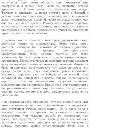
испытывать меня таким образом: они показывали мне
портреты и я должен был найти ту женщину, которая
нравилась им больше всего. Это удавалось мне всегда.
Третьим я описывал их идеал другого пола с близкой к
действительности точностью, хотя не получал от них раньше
даже непроизвольных указаний, часто описывал точнее, чем
они сами могли это сделать. Иногда люди впервые обращали
внимание на то, что им не нравится, лишь после того, как я им
это указывал, а в общем, человек скорее узнает то, что ему не
нравится, чем то, что привлекает.
Я думаю, что читатель при некотором упражнении скоро
достигнет такого же совершенства. Этого очень скоро
достигли некоторые мои знакомые из тесного дружеского
научного кружка, которые поинтересовались
представленными здесь идеями. Конечно, для этого
желательно бы было знать еще и другие законы полового
притяжения. Масса отдельных постоянных величин указывает
на существующее отношение половых дополнений. Можно бы
было иронически формулировать тот закон природы, что
сумма длины волос двух влюбленных равна постоянной
величине. Впрочем, уже из найденных во второй главе
оснований это попадается не всегда, так как не все органы
одного и того же человеческого существа одинаково
мужественны или женственны. Кроме того, эти правила скоро
бы размножились и затем скоро снизошли бы до степени
плоских острот, почему я и хочу воздержаться здесь от их
упоминания.
Я не скрываю от себя, что способ, которым я вывел здесь этот
закон, несколько догматичен, и это особенно плохо для него
при отсутствии точных обоснований. Но и здесь меня в
меньшей степени интересует выступление с готовыми
результатами, чем указание способа их достижения, тем
более, что средства, которые были у меня для точного
испытания указанного принципа по естественнонаучному
методу, оказались крайне ограниченными. Итак, если в