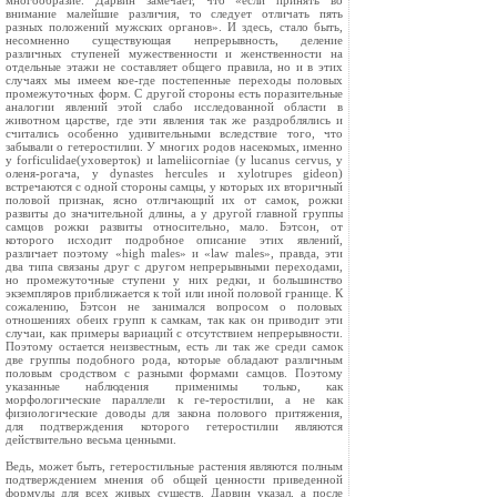
многообразие. Дарвин замечает, что «если принять во
внимание малейшие различия, то следует отличать пять
разных положений мужских органов». И здесь, стало быть,
несомненно существующая непрерывность, деление
различных ступеней мужественности и женственности на
отдельные этажи не составляет общего правила, но и в этих
случаях мы имеем кое‑где постепенные переходы половых
промежуточных форм. С другой стороны есть поразительные
аналогии явлений этой слабо исследованной области в
животном царстве, где эти явления так же раздроблялись и
считались особенно удивительными вследствие того, что
забывали о гетеростилии. У многих родов насекомых, именно
у forficulidae(yxoвepток) и lameliicorniae (у lucanus cervus, у
оленя‑рогача, у dynastes hercules и xylotrupes gideon)
встречаются с одной стороны самцы, у которых их вторичный
половой признак, ясно отличающий их от самок, рожки
развиты до значительной длины, а у другой главной группы
самцов рожки развиты относительно, мало. Бэтсон, от
которого исходит подробное описание этих явлений,
различает поэтому «high males» и «law males», правда, эти
два типа связаны друг с другом непрерывными переходами,
но промежуточные ступени у них редки, и большинство
экземпляров приближается к той или иной половой границе. К
сожалению, Бэтсон не занимался вопросом о половых
отношениях обеих групп к самкам, так как он приводит эти
случаи, как примеры вариаций с отсутствием непрерывности.
Поэтому остается неизвестным, есть ли так же среди самок
две группы подобного рода, которые обладают различным
половым сродством с разными формами самцов. Поэтому
указанные наблюдения применимы только, как
морфологические параллели к ге‑теростилии, а не как
физиологические доводы для закона полового притяжения,
для подтверждения которого гетеростилии являются
действительно весьма ценными.
Ведь, может быть, гетеростильные растения являются полным
подтверждением мнения об общей ценности приведенной
формулы для всех живых существ. Дарвин указал, а после