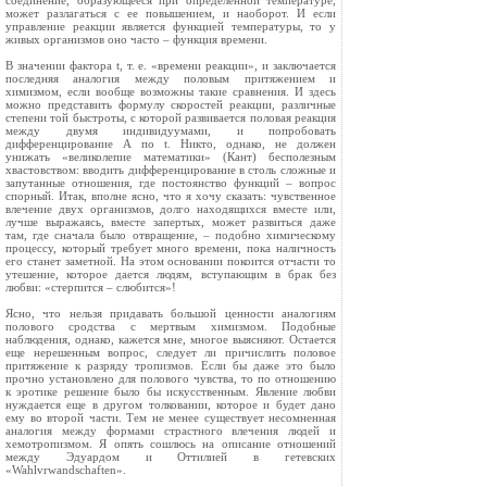
соединение, образующееся при определенной температуре,
может разлагаться с ее повышением, и наоборот. И если
управление реакции является функцией температуры, то у
живых организмов оно часто – функция времени.
В значении фактора t, т. е. «времени реакции», и заключается
последняя аналогия между половым притяжением и
химизмом, если вообще возможны такие сравнения. И здесь
можно представить формулу скоростей реакции, различные
степени той быстроты, с которой развивается половая реакция
между двумя индивидуумами, и попробовать
дифференцирование А по t. Никто, однако, не должен
унижать «великолепие математики» (Кант) бесполезным
хвастовством: вводить дифференцирование в столь сложные и
запутанные отношения, где постоянство функций – вопрос
спорный. Итак, вполне ясно, что я хочу сказать: чувственное
влечение двух организмов, долго находящихся вместе или,
лучше выражаясь, вместе запертых, может развиться даже
там, где сначала было отвращение, – подобно химическому
процессу, который требует много времени, пока наличность
его станет заметной. На этом основании покоится отчасти то
утешение, которое дается людям, вступающим в брак без
любви: «стерпится – слюбится»!
Ясно, что нельзя придавать большой ценности аналогиям
полового сродства с мертвым химизмом. Подобные
наблюдения, однако, кажется мне, многое выясняют. Остается
еще нерешенным вопрос, следует ли причислить половое
притяжение к разряду тропизмов. Если бы даже это было
прочно установлено для полового чувства, то по отношению
к эротике решение было бы искусственным. Явление любви
нуждается еще в другом толковании, которое и будет дано
ему во второй части. Тем не менее существует несомненная
аналогия между формами страстного влечения людей и
хемотропизмом. Я опять сошлюсь на описание отношений
между Эдуардом и Оттилией в гетевских
«Wahlvrwandschaften».