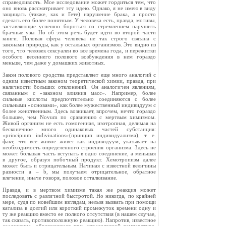
справедливость. Мое исследование может гордиться тем, что
оно вновь рассматривает эту идею. Однако, я не имею в виду
защищать (также, как и Гете) нарушение брака, а просто
сделать его более понятным. У человека есть, правда, мотивы,
заставляющие успешно бороться со стремлением нарушить
брачные узы. Но об этом речь будет идти во второй части
книги. Половая сфера человека не так строго связана с
законами природы, как у остальных организмов. Это видно из
того, что человек сексуален во все времена года, и пережитки
особого весеннего полового возбуждения в нем гораздо
меньше, чем даже у домашних животных.
Закон полового сродства представляет еще много аналогий с
одним известным законом теоретической химии, правда, при
наличности больших отклонений. Он аналогичен явлениям,
связанным с «законом влияния масс». Например, более
сильные кислоты предпочтительно соединяются с более
сильными «основами», как более мужественный индивидуум с
более женственным. Здесь возникает, впрочем, нечто гораздо
большее, чем Novum по сравнению с мертвым химизмом.
Живой организм не есть гомогенная, изотропная, делимая на
бесконечное много одинаковых частей субстанция:
«principium indiviuations»(принцип индивидуализма), т. е.
факт, что все живое живет как индивидуум, указывает на
необходимость определенного строения организма. Здесь не
может большая часть вступать в одно соединение, а меньшая
в другое, образуя побочный продукт. Хемотропизм далее
может быть и отрицательным. Начиная с известной величины
разности а – b, мы получаем отрицательное, обратное
влечение, иначе говоря, половое отталкивание.
Правда, и в мертвом химизме такая же реакция может
последовать с различной быстротой. Но никогда, по крайней
мере, судя по новейшим взглядам, нельзя вызвать при помощи
катализа в долгий или короткий промежуток времени одну и
ту же реакцию вместо ее полного отсутствия (в нашем случае,
так сказать, противоположную реакцию). Напротив, известное