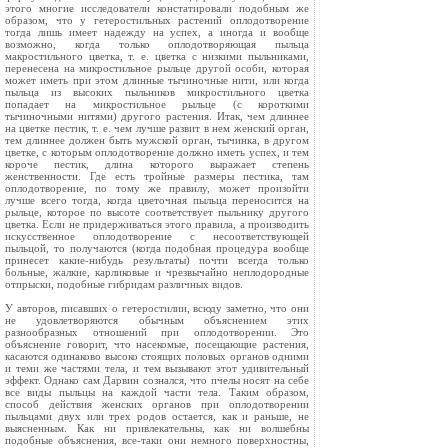
этого многие исследователи констатировали подобным же
образом, что у гетеростильных растений оплодотворение
тогда лишь имеет надежду на успех, а иногда и вообще
возможно, когда только оплодотворяющая пыльца
макростильного цветка, т. е. цветка с низкими пыльниками,
перенесена на микростильное рыльце другой особи, которая
может иметь при этом длинные тычиночные нити, или когда
пыльца из высоких пыльников микростильного цветка
попадает на микростильное рыльце (с короткими
тычиночными нитями) другого растения. Итак, чем длиннее
на цветке пестик, т. е. чем лучше развит в нем женский орган,
тем длиннее должен быть мужской орган, тычинка, в другом
цветке, с которым оплодотворение должно иметь успех, и тем
короче пестик, длина которого выражает степень
женственности. Где есть тройные размеры пестика, там
оплодотворение, по тому же правилу, может произойти
лучше всего тогда, когда цветочная пыльца переносится на
рыльце, которое по высоте соответствует пыльнику другого
цветка. Если не придерживаться этого правила, а производить
искусственное оплодотворение с несоответствующей
пыльцой, то получаются (когда подобная процедура вообще
принесет какие‑нибудь результаты) почти всегда только
больные, жалкие, карликовые и чрезвычайно неплодородные
отпрыски, подобные гибридам различных видов.
У авторов, писавших о гетеростилии, всюду заметно, что они
не удовлетворяются обычным объяснением этих
разнообразных отношений при оплодотворении. Это
объяснение говорит, что насекомые, посещающие растения,
касаются одинаково высоко стоящих половых органов одними
и теми же частями тела, и тем вызывают этот удивительный
эффект. Однако сам Дарвин сознался, что пчелы носят на себе
все виды пыльцы на каждой части тела. Таким образом,
способ действия женских органов при оплодотворении
пыльцами двух или трех родов остается, как и раньше, не
выясненным. Как ни привлекательны, как ни волшебны
подобные объяснения, все‑таки они немного поверхностны,