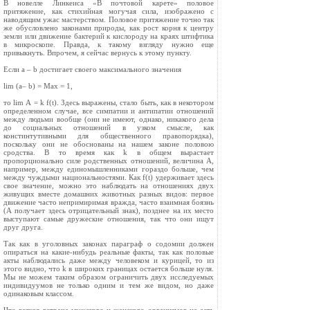
В новелле Линкеиса «В почтовой карете» половое
притяжение, как стихийная могучая сила, изображено с
наводящим ужас мастерством. Половое притяжение точно так
же обусловлено законами природы, как рост корня к центру
земли или движение бактерий к кислороду на краях штифтика
в микроскопе. Правда, к такому взгляду нужно еще
привыкнуть. Впрочем, я сейчас вернусь к этому пункту.
Если a – b достигает своего максимального значения
lim (а– b) = Мах = 1,
то lim А = k f(t). Здесь выражены, стало быть, как в некотором
определенном случае, все симпатии и антипатии отношений
между людьми вообще (они не имеют, однако, никакого дела
до социальных отношений в узком смысле, как
констинтутивными для общественного правопорядка),
поскольку они не обоснованы на нашем законе половою
сродства. В то время как k в общем вырастает
пропорционально силе родственных отношений, величина А,
например, между единомышленниками гораздо больше, чем
между чуждыми национальностями. Как f(t) удерживает здесь
свое значение, можно это наблюдать на отношениях двух
живущих вместе домашних животных разных видов: первое
движение часто непримиримая вражда, часто взаимная боязнь
(А получает здесь отрицательный знак), позднее на их место
выступают самые дружеские отношения, так что они ищут
друг друга.
Так как в уголовных законах параграф о содомии должен
опираться на какие‑нибудь реальные факты, так как половые
акты наблюдались даже между человеком и курицей, то из
этого видно, что k в широких границах остается больше нуля.
Мы не можем таким образом ограничить двух исследуемых
индивидуумов не только одним и тем же видом, но даже
одинаковым классом.