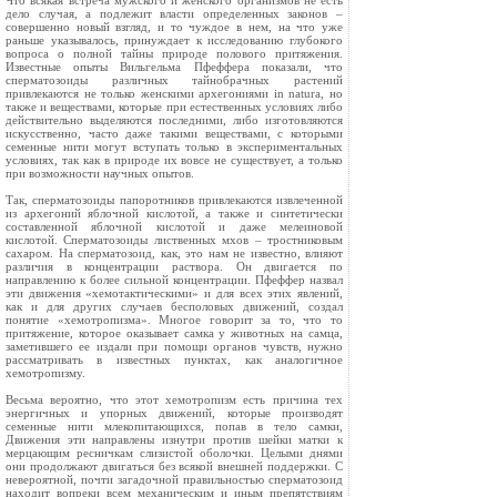
Что всякая встреча мужского и женского организмов не есть
дело случая, а подлежит власти определенных законов –
совершенно новый взгляд, и то чуждое в нем, на что уже
раньше указывалось, принуждает к исследованию глубокого
вопроса о полной тайны природе полового притяжения.
Известные опыты Вильгельма Пфеффера показали, что
сперматозоиды различных тайнобрачных растений
привлекаются не только женскими архегониями in natura, но
также и веществами, которые при естественных условиях либо
действительно выделяются последними, либо изготовляются
искусственно, часто даже такими веществами, с которыми
семенные нити могут вступать только в экспериментальных
условиях, так как в природе их вовсе не существует, а только
при возможности научных опытов.
Так, сперматозоиды папоротников привлекаются извлеченной
из архегоний яблочной кислотой, а также и синтетически
составленной яблочной кислотой и даже мелеиновой
кислотой. Сперматозоиды лиственных мхов – тростниковым
сахаром. На сперматозоид, как, это нам не известно, влияют
различия в концентрации раствора. Он двигается по
направлению к более сильной концентрации. Пфеффер назвал
эти движения «хемотактическими» и для всех этих явлений,
как и для других случаев бесполовых движений, создал
понятие «хемотропизма». Многое говорит за то, что то
притяжение, которое оказывает самка у животных на самца,
заметившего ее издали при помощи органов чувств, нужно
рассматривать в известных пунктах, как аналогичное
хемотропизму.
Весьма вероятно, что этот хемотропизм есть причина тех
энергичных и упорных движений, которые производят
семенные нити млекопитающихся, попав в тело самки,
Движения эти направлены изнутри против шейки матки к
мерцающим ресничкам слизистой оболочки. Целыми днями
они продолжают двигаться без всякой внешней поддержки. С
невероятной, почти загадочной правильностью сперматозоид
находит вопреки всем механическим и иным препятствиям