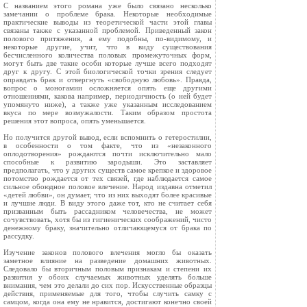
С названием этого романа уже было связано несколько
замечании о проблеме брака. Некоторые необходимые
практические выводы из теоретической части этой главы
связаны также с указанной проблемой. Приведенный закон
полового притяжения, а ему подобны, по‑видимому, и
некоторые другие, учит, что в виду существования
бесчисленного количества половых промежуточных форм,
могут быть две такие особи которые лучше всего подходят
друг к другу. С этой биологической точки зрения следует
оправдать брак и отвергнуть «свободную любовь». Правда,
вопрос о моногамии осложняется опять еще другими
отношениями, какова например, периодичность (о ней будет
упомянуто ниже), а также уже указанным исследованием
вкуса по мере возмужалости. Таким образом простота
решения этот вопроса, опять уменьшается.
Но получится другой вывод, если вспомнить о гетеростилии,
в особенности о том факте, что из «незаконного
оплодотворения» рождаются почти исключительно мало
способные к развитию зародыши. Это заставляет
предполагать, что у других существ самое крепкое и здоровое
потомство рождается от тех связей, где наблюдается самое
сильное обоюдное половое влечение. Народ издавна отметил
«детей любви», он думает, что из них выходят более красивые
и лучшие люди. В виду этого даже тот, кто не считает себя
призванным быть рассадником человечества, не может
сочувствовать, хотя бы из гигиенических соображений, чисто
денежному браку, значительно отличающемуся от брака по
рассудку.
Изучение законов полового влечения могло бы оказать
заметное влияние на разведение домашних животных.
Следовало бы вторичным половым признакам и степени их
развития у обоих случаемых животных уделять больше
внимания, чем это делали до сих пор. Искусственные образцы
действия, применяемые для того, чтобы случить самку с
самцом, когда она ему не нравится, достигают конечно своей