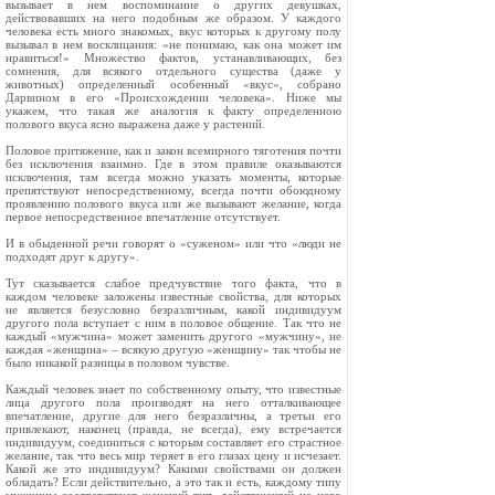
вызывает в нем воспоминание о других девушках,
действовавших на него подобным же образом. У каждого
человека есть много знакомых, вкус которых к другому полу
вызывал в нем восклицания: «не понимаю, как она может им
нравиться!» Множество фактов, устанавливающих, без
сомнения, для всякого отдельного существа (даже у
животных) определенный особенный «вкус», собрано
Дарвином в его «Происхождении человека». Ниже мы
укажем, что такая же аналогия к факту определенною
полового вкуса ясно выражена даже у растений.
Половое притяжение, как и закон всемирного тяготения почти
без исключения взаимно. Где в этом правиле оказываются
исключения, там всегда можно указать моменты, которые
препятствуют непосредственному, всегда почти обоюдному
проявлению полового вкуса или же вызывают желание, когда
первое непосредственное впечатление отсутствует.
И в обыденной речи говорят о «суженом» или что «люди не
подходят друг к другу».
Тут сказывается слабое предчувствие того факта, что в
каждом человеке заложены известные свойства, для которых
не является безусловно безразличным, какой индивидуум
другого пола вступает с ним в половое общение. Так что не
каждый «мужчина» может заменить другого «мужчину», не
каждая «женщина» – всякую другую «женщину» так чтобы не
было никакой разницы в половом чувстве.
Каждый человек знает по собственному опыту, что известные
лица другого пола производят на него отталкивающее
впечатление, другие для него безразличны, а третьи его
привлекают, наконец (правда, не всегда), ему встречается
индивидуум, соединиться с которым составляет его страстное
желание, так что весь мир теряет в его глазах цену и исчезает.
Какой же это индивидуум? Какими свойствами он должен
обладать? Если действительно, а это так и есть, каждому типу