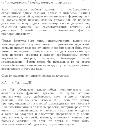
той анекдотической форме, которую им придают.
Хотя настоящая работа должна по необходимости
ограничиться одним законом, однако в интересах истины
попытаемся дать ей лучшую математическую формулировку,
не допускающую никаких ложных упрощений. Не приводя
даже всех играющих здесь роль факторов и находящихся под
сомнением законов, как самостоятельных величин, мы
достигнем большей точности применением фактора
пропорциональности.
Первая формула была лишь «экономическим» выяснением
всех однородных случаев полового притяжения идеальной
силы, поскольку половое отношение вообще может быть этим
законом определено. Теперь мы хотим дать выражение для
силы полового сродства в каждом воображаемом случае,
выражение, которое, впрочем, благодаря своей
неопределенной форме могло бы передать в то же время
самое общее описание отношений двух существ, даже разных
видов одного и того же пола.
Сила их взаимного притяжения выражается так:
К А= – x f(t). …….(II)
где f(t) обозначает какую‑нибудь эмпирическую или
аналитическую функцию времени, во время которой
индивидуумы могут действовать друг на друга, «время
реакции», как мы его назовем. К – есть тот фактор
пропорциональности, в который мы вкладываем все известные
и неизвестные законы полового сродства, который кроме того
зависит от степени видового, расового и фамильного родства,
а также от здоровья и отсутствия повреждений у обоих
индивидуумов, который, наконец, становится меньше при
большем удалении их друг от друга и, стало быть,
устанавливается особо для каждого данного случая.