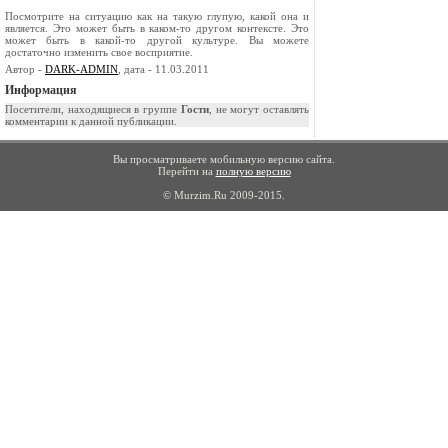
Посмотрите на ситуацию как на такую глупую, какой она и
является. Это может быть в каком-то другом контексте. Это
может быть в какой-то другой культуре. Вы можете
достаточно изменить свое восприятие.
Автор -
DARK-ADMIN
, дата - 11.03.2011
Информация
Посетители, находящиеся в группе
Гости
, не могут оставлять
комментарии к данной публикации.
Вы просматриваете мобильную версию сайта.
Перейти на
полную версию
© Murzim.Ru 2009-2015.