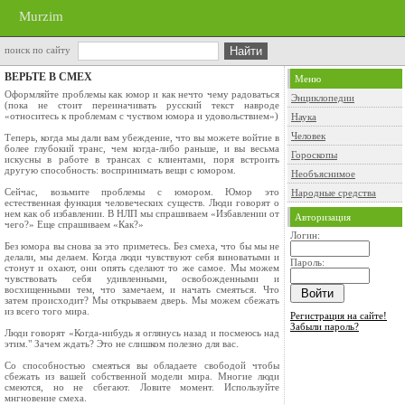
Murzim
поиск по сайту
ВЕРЬТЕ В СМЕХ
Меню
Оформляйте проблемы как юмор и как нечто чему радоваться
Энциклопедии
(пока не стоит переиначивать русский текст навроде
«относитесь к проблемам с чуством юмора и удовольствием»)
Наука
Человек
Теперь, когда мы дали вам убеждение, что вы можете войтие в
более глубокий транс, чем когда-либо раньше, и вы весьма
Гороскопы
искусны в работе в трансах с клиентами, поря встроить
другую способность: воспринимать вещи с юмором.
Необъяснимое
Сейчас, возьмите проблемы с юмором. Юмор это
Народные средства
естественная функция человеческих существ. Люди говорят о
нем как об избавлении. В НЛП мы спрашиваем «Избавлении от
Авторизация
чего?» Еще спрашиваем «Как?»
Логин:
Без юмора вы снова за это приметесь. Без смеха, что бы мы не
делали, мы делаем. Когда люди чувствуют себя виноватыми и
Пароль:
стонут и охают, они опять сделают то же самое. Мы можем
чувствовать себя удивленными, освобожденными и
восхищенными тем, что замечаем, и начать смеяться. Что
затем происходит? Мы открываем дверь. Мы можем сбежать
из всего того мира.
Регистрация на сайте!
Забыли пароль?
Люди говорят «Когда-нибудь я оглянусь назад и посмеюсь над
этим." Зачем ждать? Это не слишком полезно для вас.
Со способностью смеяться вы обладаете свободой чтобы
сбежать из вашей собственной модели мира. Многие люди
смеются, но не сбегают. Ловите момент. Используйте
мнгновение смеха.