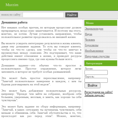
Murzim
поиск по сайту
Домашняя работа
Меню
Нет никаких особых причин, по которым процессинг должен
Энциклопедии
прекращаться, когда сеанс заканчивается. И поэтому мы этого,
конечно, не хотим. Лучше установить направление, чтобы
Наука
положительное развитие продолжалось во внешней жизни.
Человек
Вы можете ускорить интеграцию результатов в жизнь клиента,
Гороскопы
давая ему домашние задания. То есть вы говорит клиенту,
чтобы он что-то сделал, или чтобы он что-то замечал в
Необъяснимое
промежутках между сеансами. Это подчеркивает, что наши
действия имеют отношение к жизни, и приводит ресурсы
Народные средства
процессинга именно туда, где они нужны больше всего.
Авторизация
Домашнее задание—это обычно что-то простое и
положительное. Простое упражнение, которое легко
Логин:
запомнить и которое не требует особых размышлений.
Пароль:
Это может быть простое переосмысление, например:
"Замечай положительное намерение в каждом, с кем ты
будешь разговаривать на этой неделе".
Это может быть добавление положительных ресурсов,
Регистрация на сайте!
например: "Прежде чем зайти на собрание, вообрази себя
Забыли пароль?
большим, уверенным, веселым, и заметь, как хорошо ты себя
чувствуешь".
Это может быть задание по сбору информации, например:
"Замечай, в каких ситуациях ты начинаешь чувствовать себя
меньше и обвиняешь себя. Замечай обстоятельства и то, что
происходит как раз перед этим". Можно, конечно,