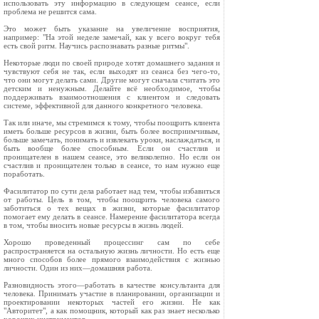
использовать эту информацию в следующем сеансе, если
проблема не решится сама.
Это может быть указание на увеличение восприятия,
например: "На этой неделе замечай, как у всего вокруг тебя
есть свой ритм. Научись распознавать разные ритмы".
Некоторые люди по своей природе хотят домашнего задания и
чувствуют себя не так, если выходят из сеанса без чего-то,
что они могут делать сами. Другие могут сначала считать это
детским и ненужным. Делайте всё необходимое, чтобы
поддерживать взаимоотношения с клиентом и следовать
системе, эффективной для данного конкретного человека.
Так или иначе, мы стремимся к тому, чтобы поощрить клиента
иметь больше ресурсов в жизни, быть более восприимчивым,
больше замечать, понимать и извлекать уроки, наслаждаться, и
быть вообще более способным. Если он счастлив и
проницателен в нашем сеансе, это великолепно. Но если он
счастлив и проницателен только в сеансе, то нам нужно еще
поработать.
Фасилитатор по сути дела работает над тем, чтобы избавиться
от работы. Цель в том, чтобы поощрить человека самого
заботиться о тех вещах в жизни, которые фасилитатор
помогает ему делать в сеансе. Намерение фасилитатора всегда
в том, чтобы вносить новые ресурсы в жизнь людей.
Хорошо проведенный процессинг сам по себе
распространяется на остальную жизнь личности. Но есть еще
много способов более прямого взаимодействия с жизнью
личности. Один из них—домашняя работа.
Разновидность этого—работать в качестве консультанта для
человека. Принимать участие в планировании, организации и
проектировании некоторых частей его жизни. Не как
"Авторитет", а как помощник, который как раз знает несколько