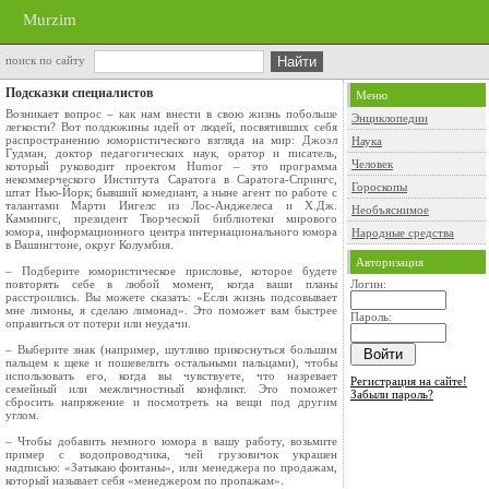
Murzim
поиск по сайту
Подсказки специалистов
Меню
Возникает вопрос – как нам внести в свою жизнь побольше
Энциклопедии
легкости? Вот полдюжины идей от людей, посвятивших себя
распространению юмористического взгляда на мир: Джоэл
Наука
Гудман, доктор педагогических наук, оратор и писатель,
Человек
который руководит проектом Humor – это программа
некоммерческого Института Саратога в Саратога-Спрингс,
Гороскопы
штат Нью-Йорк; бывший комедиант, а ныне агент по работе с
талантами Марти Ингелс из Лос-Анджелеса и Х.Дж.
Необъяснимое
Каммингс, президент Творческой библиотеки мирового
юмора, информационного центра интернационального юмора
Народные средства
в Вашингтоне, округ Колумбия.
Авторизация
– Подберите юмористическое присловье, которое будете
повторять себе в любой момент, когда ваши планы
Логин:
расстроились. Вы можете сказать: «Если жизнь подсовывает
мне лимоны, я сделаю лимонад». Это поможет вам быстрее
Пароль:
оправиться от потери или неудачи.
– Выберите знак (например, шутливо прикоснуться большим
пальцем к щеке и пошевелить остальными пальцами), чтобы
использовать его, когда вы чувствуете, что назревает
Регистрация на сайте!
семейный или межличностный конфликт. Это поможет
Забыли пароль?
сбросить напряжение и посмотреть на вещи под другим
углом.
– Чтобы добавить немного юмора в вашу работу, возьмите
пример с водопроводчика, чей грузовичок украшен
надписью: «Затыкаю фонтаны», или менеджера по продажам,
который называет себя «менеджером по пропажам».