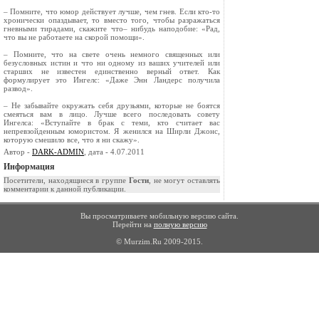
– Помните, что юмор действует лучше, чем гнев. Если кто-то
хронически опаздывает, то вместо того, чтобы разражаться
гневными тирадами, скажите что– нибудь наподобие: «Рад,
что вы не работаете на скорой помощи».
– Помните, что на свете очень немного священных или
безусловных истин и что ни одному из ваших учителей или
старших не известен единственно верный ответ. Как
формулирует это Ингелс: «Даже Энн Ландерс получила
развод».
– Не забывайте окружать себя друзьями, которые не боятся
смеяться вам в лицо. Лучше всего последовать совету
Ингелса: «Вступайте в брак с теми, кто считает вас
непревзойденным юмористом. Я женился на Ширли Джонс,
которую смешило все, что я ни скажу».
Автор -
DARK-ADMIN
, дата - 4.07.2011
Информация
Посетители, находящиеся в группе
Гости
, не могут оставлять
комментарии к данной публикации.
Вы просматриваете мобильную версию сайта.
Перейти на
полную версию
© Murzim.Ru 2009-2015.