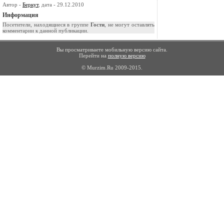
Автор -
Беркут
, дата - 29.12.2010
Информация
Посетители, находящиеся в группе
Гости
, не могут оставлять
комментарии к данной публикации.
Вы просматриваете мобильную версию сайта.
Перейти на
полную версию
© Murzim.Ru 2009-2015.