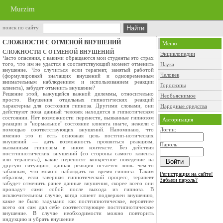
Murzim
поиск по сайту
СЛОЖНОСТИ С ОТМЕНОЙ ВНУШЕНИЙ
Меню
СЛОЖНОСТИ С ОТМЕНОЙ ВНУШЕНИЙ
Энциклопедии
Часто опасения, с какими обращаются мои студенты это страх
того, что им не удастся в соответствующий момент отменить
Наука
внушение. Что случиться если терапевт, занятый работой
Человек
(формулировкой значащих внушений и одновременным
внимательным наблюдением и использованием реакции
Гороскопы
клиента), забудет отменить внушение?
Решение этой, кажущейся важной дилеммы, относительно
Необъяснимое
просто. Внушения отдельных гипнотических реакций
характерны для состояния гипноза. Другими словами, они
Народные средства
действуют пока данный человек находится в гипнотическом
состоянии. Нет возможности перенести, вызванные гипнозом
Авторизация
реакции в "нормальное" состояние клиента иначе, нежели с
помощью соответствующих внушений. Напоминаю, что
Логин:
именно это и есть основная цель постгип-нотических
внушений — дать возможность проявиться реакциям,
Пароль:
вызванным гипнозом в ином контексте. Без действия
постгипнотических внушений (со стороны самого клиента
или терапевта), какие переносят конкретное поведение на
другую ситуацию, данная реакция остается лишь чем-то
забавным, что можно наблюдать во время гипноза. Таким
Регистрация на сайте!
образом, если завершая гипнотический процесс, терапевт
Забыли пароль?
забудет отменить ранее данные внушения, скорее всего они
пропадут сами собой после выхода из гипноза. В
исключительном случае, когда клиент подвержен внушению,
какое не было задумано как постгипнотическое, вероятнее
всего он сам дал себе соответствующее постгипнотическое
внушение. В случае необходимости можно повторить
индукцию и убрать внушение