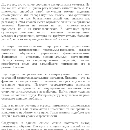
Да, стресс, это трудное состояние для организма человека. Но
все же его можно и нужно регулировать самостоятельно. Из
множества способов такой регуляции можно выделить
самовнушение. Или говоря научным языком – это аутогенная
тренировка. А для большинства людей она знакома как
релаксация. Этот способ имеет огромное влияние на организм
человека. Причем не только на его психологические
процессы, но и на физиологические. В настоящее время
существует довольно много различных релаксационных
методик и упражнений, которые не требуют затраты больших
усилий, но в то же время дают большой эффект.
В мире технологического прогресса не удивительно
появление компьютерной программы-тренажера, которая
помогает обучиться управлению физиологическими
функциями и управлять эмоциональными состояниями.
Находя выход из смоделированных ситуаций, человек
приобретает опыт для дальнейшего применения его в
реальной жизни.
Еще одним направлением в саморегуляции стрессовых
состояний являются дыхательные методики. Дыхание – это та
функция жизнедеятельности человека, которая подчиняется
сознанию человека. Поэтому сосредоточение внимания
человека на дыхании по определенным техникам есть
отличное антистрессовое воздействие. Найти такие техники
также не составит труда. Интернет-ресурсы довольно широко
освещают данную проблему.
Еще в практике регуляции стресса применяется рациональная
психотерапия. Она заключается в изменении точки зрения на
конкретную проблему, ситуацию. Такая техника подойдет для
людей с высоким уровнем тревожности.
Следующим в данном списке можно поставить метод
позитивных образов. Его суть в концентрации мыслей не на
проблеме и ее негативных последствиях, а, наоборот, на