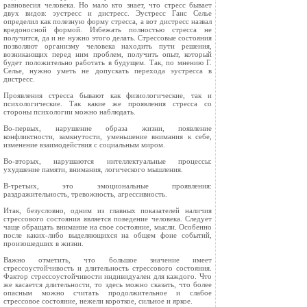
равновесия человека. Но мало кто знает, что стресс бывает
двух видов: эустресс и дистресс. Эустресс Ганс Селье
определил как полезную форму стресса, а вот дистресс назвал
вредоносной формой. Избежать полностью стресса не
получится, да и не нужно этого делать. Стрессовые состояния
позволяют организму человека находить пути решения,
возникающих перед ним проблем, получить опыт, который
будет положительно работать в будущем. Так, по мнению Г.
Селье, нужно уметь не допускать перехода эустресса в
дистресс.
Проявления стресса бывают как физиологические, так и
психологические. Так какие же проявления стресса со
стороны психологии можно наблюдать.
Во-первых, нарушение образа жизни, появление
конфликтности, замкнутости, уменьшение внимания к себе,
изменение взаимодействия с социальным миром.
Во-вторых, нарушаются интеллектуальные процессы:
ухудшение памяти, внимания, логического мышления.
В-третьих, это эмоциональные проявления:
раздражительность, тревожность, агрессивность.
Итак, безусловно, одним из главных показателей наличия
стрессового состояния является поведение человека. Следует
чаще обращать внимание на свое состояние, мысли. Особенно
после каких-либо выделяющихся на общем фоне событий,
произошедших в жизни.
Важно отметить, что большое значение имеет
стрессоустойчивость и длительность стрессового состояния.
Фактор стрессоустойчивости индивидуален для каждого. Что
же касается длительности, то здесь можно сказать, что более
опасным можно считать продолжительное и слабое
стрессовое состояние, нежели короткое, сильное и яркое.