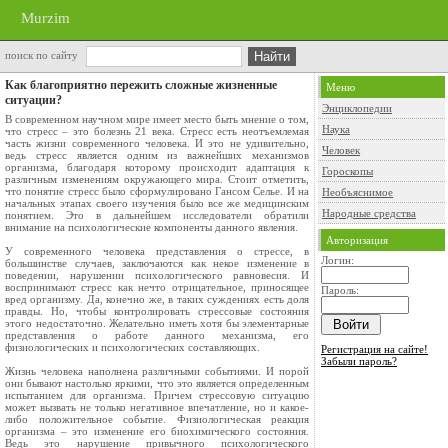
Murzim
поиск по сайту
Как благоприятно пережить сложные жизненные
Меню
ситуации?
Энциклопедии
В современном научном мире имеет место быть мнение о том,
Наука
что стресс – это болезнь 21 века. Стресс есть неотъемлемая
часть жизни современного человека. И это не удивительно,
Человек
ведь стресс является одним из важнейших механизмов
организма, благодаря которому происходит адаптация к
Гороскопы
различным изменениям окружающего мира. Стоит отметить,
что понятие стресс было сформулировано Гансом Селье. И на
Необъяснимое
начальных этапах своего изучения было все же медицинским
Народные средства
понятием. Это в дальнейшем исследователи обратили
внимание на психологические компоненты данного явления.
Авторизация
У современного человека представления о стрессе, в
Логин:
большинстве случаев, заключаются как некое изменение в
поведении, нарушении психологического равновесия. И
воспринимают стресс как нечто отрицательное, приносящее
Пароль:
вред организму. Да, конечно же, в таких суждениях есть доля
правды. Но, чтобы контролировать стрессовые состояния
этого недостаточно. Желательно иметь хотя бы элементарные
представления о работе данного механизма, его
физиологических и психологических составляющих.
Регистрация на сайте!
Забыли пароль?
Жизнь человека наполнена различными событиями. И порой
они бывают настолько яркими, что это является определенным
испытанием для организма. Причем стрессовую ситуацию
может вызвать не только негативное впечатление, но и какое-
либо положительное событие. Физиологическая реакция
организма – это изменение его биохимического состояния.
Ведь это нарушение привычного психологического